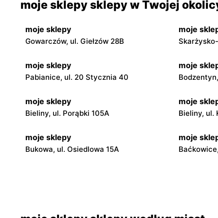
moje sklepy sklepy w Twojej okolic
moje sklepy
moje skle
Gowarczów, ul. Giełzów 28B
Skarżysko-
moje sklepy
moje skle
Pabianice, ul. 20 Stycznia 40
Bodzentyn, 
moje sklepy
moje skle
Bieliny, ul. Porąbki 105A
Bieliny, ul
moje sklepy
moje skle
Bukowa, ul. Osiedlowa 15A
Baćkowice,
moje sklepy
moje skle
Iwaniska, ul. Ujazdowska 5
Bogoria, ul
moje sklepy
moje skle