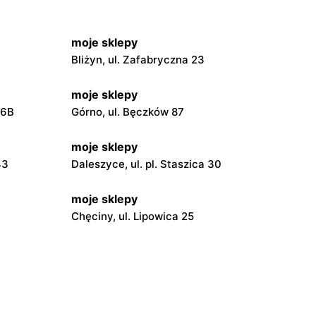
moje sklepy
Bliżyn, ul. Zafabryczna 23
moje sklepy
56B
Górno, ul. Bęczków 87
moje sklepy
43
Daleszyce, ul. pl. Staszica 30
moje sklepy
Chęciny, ul. Lipowica 25
moje sklepy
Grębów, ul. Wydrza 180
moje sklepy