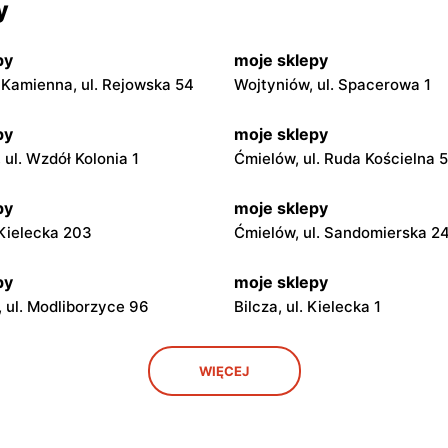
y
py
moje sklepy
Kamienna, ul. Rejowska 54
Wojtyniów, ul. Spacerowa 1
py
moje sklepy
ul. Wzdół Kolonia 1
Ćmielów, ul. Ruda Kościelna 
py
moje sklepy
. Kielecka 203
Ćmielów, ul. Sandomierska 2
py
moje sklepy
 ul. Modliborzyce 96
Bilcza, ul. Kielecka 1
py
moje sklepy
WIĘCEJ
. Rynek 30
Gorzyce, ul. Szkolna 44
py
moje sklepy