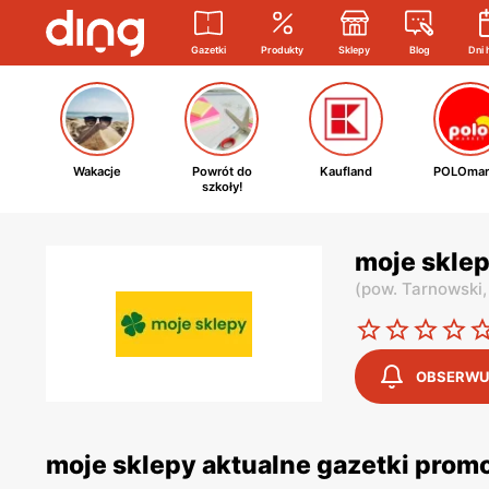
Gazetki
Produkty
Sklepy
Blog
Dni 
Wakacje
Powrót do
Kaufland
POLOmar
szkoły!
moje skle
(
pow. Tarnowski
OBSERWU
moje sklepy aktualne gazetki prom