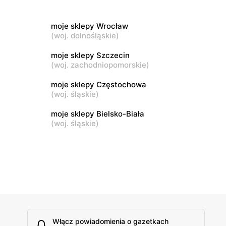
wa 15
Kamień, ul. Błonie 23
moje sklepy Wrocław
moje sklepy
(
woj. dolnośląskie
)
Tczew, ul. Franciszka Żwirki 61
moje sklepy Szczecin
(
woj. zachodniopomorskie
)
moje sklepy
Opole, ul. Grudzicka 45
moje sklepy Częstochowa
(
woj. śląskie
)
moje sklepy Bielsko-Biała
(
woj. śląskie
)
Włącz powiadomienia o gazetkach