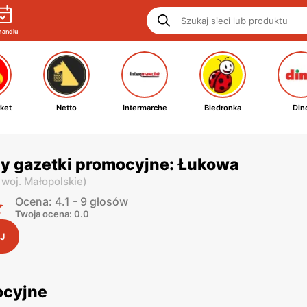
handlu
ket
Netto
Intermarche
Biedronka
Din
py gazetki promocyjne: Łukowa
,
woj. Małopolskie
)
Ocena: 4.1 - 9 głosów
Twoja ocena: 0.0
J
ocyjne