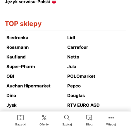
Język serwisu: Polski
TOP sklepy
Biedronka
Lidl
Rossmann
Carrefour
Kaufland
Netto
Super-Pharm
Jula
OBI
POLOmarket
Auchan Hipermarket
Pepco
Dino
Douglas
Jysk
RTV EURO AGD
Action
Media Expert
Deichmann
Media Markt
Gazetki
Oferty
Szukaj
Blog
Więcej