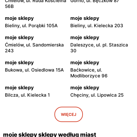
Ćmielów, ul. Ruda Kościelna
Górno, ul. Bęczków 87
56B
moje sklepy
moje sklepy
Bieliny, ul. Porąbki 105A
Bieliny, ul. Kielecka 203
moje sklepy
moje sklepy
Ćmielów, ul. Sandomierska
Daleszyce, ul. pl. Staszica
243
30
moje sklepy
moje sklepy
Bukowa, ul. Osiedlowa 15A
Baćkowice, ul.
Modliborzyce 96
moje sklepy
moje sklepy
Bilcza, ul. Kielecka 1
Chęciny, ul. Lipowica 25
moje sklepy
moje sklepy
Iwaniska, ul. Ujazdowska 5
Bogoria, ul. Rynek 30
WIĘCEJ
moje sklepy
moje sklepy
Gorzyce, ul. Szkolna 44
Grębów, ul. Wydrza 180
moje sklepy sklepy według miast