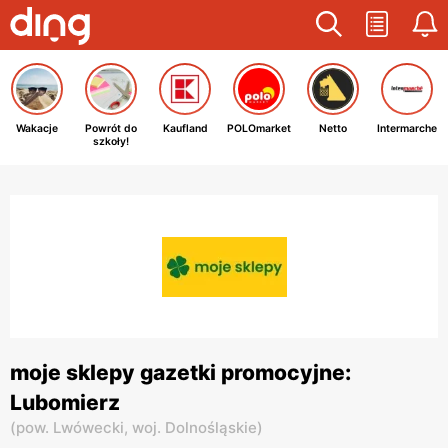
Wakacje
Powrót do
Kaufland
POLOmarket
Netto
Intermarche
szkoły!
moje sklepy gazetki promocyjne:
Lubomierz
(
pow. Lwówecki,
woj. Dolnośląskie
)