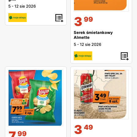
5
-
12 sie 2026
3
99
Serek śmietankowy
Almette
5
-
12 sie 2026
3
49
7
99