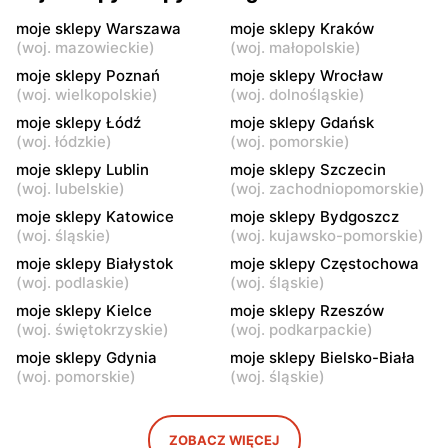
moje sklepy
moje sklepy
moje sklepy Warszawa
moje sklepy Kraków
(
woj. mazowieckie
)
(
woj. małopolskie
)
Jadachy, ul. Jadachy 111
Jeżowe, ul. Zalesie 77
moje sklepy Poznań
moje sklepy Wrocław
moje sklepy
moje sklepy
(
woj. wielkopolskie
)
(
woj. dolnośląskie
)
Kazimierza Wielka, ul.
Kamień, ul. Błonie 23
moje sklepy Łódź
moje sklepy Gdańsk
Kolejowa 15
(
woj. łódzkie
)
(
woj. pomorskie
)
moje sklepy Lublin
moje sklepy Szczecin
moje sklepy
moje sklepy
(
woj. lubelskie
)
(
woj. zachodniopomorskie
)
Górki, ul. Górki 71
Gumniska, ul. Gumniska
157C
moje sklepy Katowice
moje sklepy Bydgoszcz
(
woj. śląskie
)
(
woj. kujawsko-pomorskie
)
moje sklepy
moje sklepy
moje sklepy Białystok
moje sklepy Częstochowa
Iwierzyce, ul. Iwierzyce
Tczew, ul. Franciszka Żwirki
(
woj. podlaskie
)
(
woj. śląskie
)
152A
61
moje sklepy Kielce
moje sklepy Rzeszów
(
woj. świętokrzyskie
)
(
woj. podkarpackie
)
moje sklepy
moje sklepy
moje sklepy Gdynia
moje sklepy Bielsko-Biała
Hyżne, ul. Hyżne 100
Jarosław, ul. Pełkińska 147
(
woj. pomorskie
)
(
woj. śląskie
)
moje sklepy
moje sklepy
Niebylec, ul. Niebylec 139
Opole, ul. Grudzicka 45
ZOBACZ WIĘCEJ