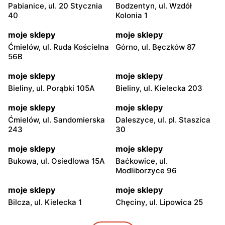
Pabianice, ul. 20 Stycznia
Bodzentyn, ul. Wzdół
40
Kolonia 1
moje sklepy
moje sklepy
Ćmielów, ul. Ruda Kościelna
Górno, ul. Bęczków 87
56B
moje sklepy
moje sklepy
Bieliny, ul. Porąbki 105A
Bieliny, ul. Kielecka 203
moje sklepy
moje sklepy
Ćmielów, ul. Sandomierska
Daleszyce, ul. pl. Staszica
243
30
moje sklepy
moje sklepy
Bukowa, ul. Osiedlowa 15A
Baćkowice, ul.
Modliborzyce 96
moje sklepy
moje sklepy
Bilcza, ul. Kielecka 1
Chęciny, ul. Lipowica 25
moje sklepy
moje sklepy