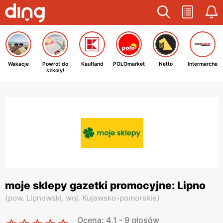
Wakacje
Powrót do
Kaufland
POLOmarket
Netto
Intermarche
szkoły!
moje sklepy gazetki promocyjne: Lipno
(
pow. Lipnowski,
woj. Kujawsko-pomorskie
)
Ocena: 4.1 - 9 głosów