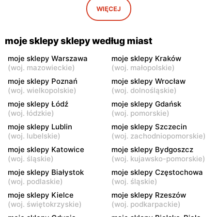
Iwaniska, ul. Ujazdowska 5
Bogoria, ul. Rynek 30
WIĘCEJ
moje sklepy
moje sklepy
Gorzyce, ul. Szkolna 44
Grębów, ul. Wydrza 180
moje sklepy sklepy według miast
moje sklepy
moje sklepy
moje sklepy Warszawa
moje sklepy Kraków
(
woj. mazowieckie
)
(
woj. małopolskie
)
Jadachy, ul. Jadachy 111
Jeżowe, ul. Zalesie 77
moje sklepy Poznań
moje sklepy Wrocław
moje sklepy
moje sklepy
(
woj. wielkopolskie
)
(
woj. dolnośląskie
)
Kazimierza Wielka, ul.
Kamień, ul. Błonie 23
moje sklepy Łódź
moje sklepy Gdańsk
Kolejowa 15
(
woj. łódzkie
)
(
woj. pomorskie
)
moje sklepy Lublin
moje sklepy Szczecin
moje sklepy
moje sklepy
(
woj. lubelskie
)
(
woj. zachodniopomorskie
)
Górki, ul. Górki 71
Gumniska, ul. Gumniska
157C
moje sklepy Katowice
moje sklepy Bydgoszcz
(
woj. śląskie
)
(
woj. kujawsko-pomorskie
)
moje sklepy
moje sklepy
moje sklepy Białystok
moje sklepy Częstochowa
Iwierzyce, ul. Iwierzyce
Tczew, ul. Franciszka Żwirki
(
woj. podlaskie
)
(
woj. śląskie
)
152A
61
moje sklepy Kielce
moje sklepy Rzeszów
(
woj. świętokrzyskie
)
(
woj. podkarpackie
)
moje sklepy
moje sklepy