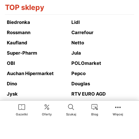
TOP sklepy
Biedronka
Lidl
Rossmann
Carrefour
Kaufland
Netto
Super-Pharm
Jula
OBI
POLOmarket
Auchan Hipermarket
Pepco
Dino
Douglas
Jysk
RTV EURO AGD
Action
Media Expert
Deichmann
Media Markt
Gazetki
Oferty
Szukaj
Blog
Więcej
Ding.pl to serwis internetowy prezentujący
gazetki promocyjne
oraz
katalogi
sklepów i dużych sieci handlowych. Dzięki