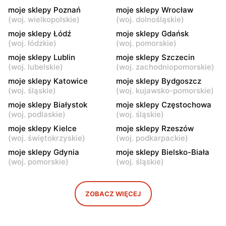
moje sklepy Poznań
moje sklepy Wrocław
moje sklepy
moje sklepy
(
woj. wielkopolskie
)
(
woj. dolnośląskie
)
Kazimierza Wielka, ul.
Kamień, ul. Błonie 23
moje sklepy Łódź
moje sklepy Gdańsk
Kolejowa 15
(
woj. łódzkie
)
(
woj. pomorskie
)
moje sklepy Lublin
moje sklepy Szczecin
moje sklepy
moje sklepy
(
woj. lubelskie
)
(
woj. zachodniopomorskie
)
Górki, ul. Górki 71
Gumniska, ul. Gumniska
157C
moje sklepy Katowice
moje sklepy Bydgoszcz
(
woj. śląskie
)
(
woj. kujawsko-pomorskie
)
moje sklepy
moje sklepy
moje sklepy Białystok
moje sklepy Częstochowa
Iwierzyce, ul. Iwierzyce
Tczew, ul. Franciszka Żwirki
(
woj. podlaskie
)
(
woj. śląskie
)
152A
61
moje sklepy Kielce
moje sklepy Rzeszów
(
woj. świętokrzyskie
)
(
woj. podkarpackie
)
moje sklepy
moje sklepy
moje sklepy Gdynia
moje sklepy Bielsko-Biała
Hyżne, ul. Hyżne 100
Jarosław, ul. Pełkińska 147
(
woj. pomorskie
)
(
woj. śląskie
)
moje sklepy
moje sklepy
Niebylec, ul. Niebylec 139
Opole, ul. Grudzicka 45
ZOBACZ WIĘCEJ