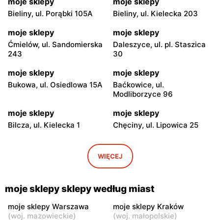
moje sklepy
moje sklepy
Bieliny, ul. Porąbki 105A
Bieliny, ul. Kielecka 203
moje sklepy
moje sklepy
Ćmielów, ul. Sandomierska
Daleszyce, ul. pl. Staszica
243
30
moje sklepy
moje sklepy
Bukowa, ul. Osiedlowa 15A
Baćkowice, ul.
Modliborzyce 96
moje sklepy
moje sklepy
Bilcza, ul. Kielecka 1
Chęciny, ul. Lipowica 25
moje sklepy
moje sklepy
Iwaniska, ul. Ujazdowska 5
Bogoria, ul. Rynek 30
WIĘCEJ
moje sklepy
moje sklepy
Gorzyce, ul. Szkolna 44
Grębów, ul. Wydrza 180
moje sklepy sklepy według miast
moje sklepy
moje sklepy
moje sklepy Warszawa
moje sklepy Kraków
(
woj. mazowieckie
)
(
woj. małopolskie
)
Jadachy, ul. Jadachy 111
Jeżowe, ul. Zalesie 77