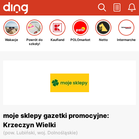
Wakacje
Powrót do
Kaufland
POLOmarket
Netto
Intermarche
szkoły!
moje sklepy gazetki promocyjne:
Krzeczyn Wielki
(
pow. Lubiński,
woj. Dolnośląskie
)