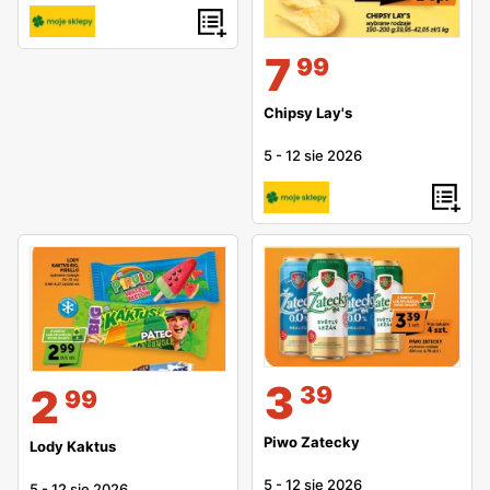
7
99
Chipsy Lay's
5
-
12 sie 2026
3
39
2
99
Piwo Zatecky
Lody Kaktus
5
-
12 sie 2026
5
-
12 sie 2026