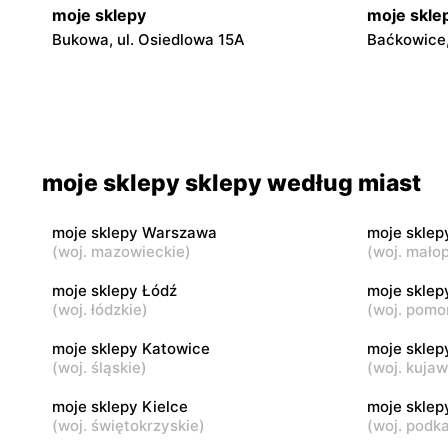
moje sklepy
moje skle
Bukowa, ul. Osiedlowa 15A
Baćkowice,
moje sklepy
moje skle
Iwaniska, ul. Ujazdowska 5
Bogoria, ul
moje sklepy
moje skle
moje sklepy sklepy według miast
Jadachy, ul. Jadachy 111
Jeżowe, ul.
moje sklepy Warszawa
moje sklep
moje sklepy
moje skle
(
woj. mazowieckie
)
(
woj. małop
Górki, ul. Górki 71
Gumniska, 
moje sklepy Łódź
moje sklep
(
woj. łódzkie
)
(
woj. pomo
moje sklepy
moje skle
Hyżne, ul. Hyżne 100
Jarosław, u
moje sklepy Katowice
moje sklep
(
woj. śląskie
)
(
woj. kuja
moje sklepy Kielce
moje skle
(
woj. świętokrzyskie
)
(
woj. podk