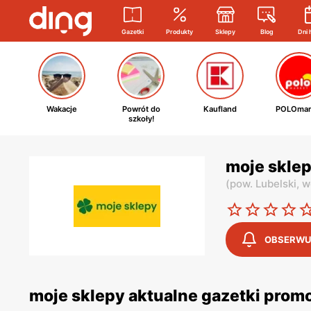
Gazetki
Produkty
Sklepy
Blog
Dni 
Wakacje
Powrót do
Kaufland
POLOmar
szkoły!
moje sklep
(
pow. Lubelski,
w
OBSERWU
moje sklepy aktualne gazetki prom