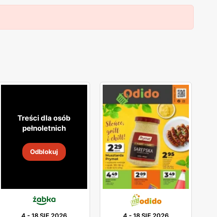
Treści dla osób
pełnoletnich
Odblokuj
4
-
18 SIE 2026
4
-
18 SIE 2026