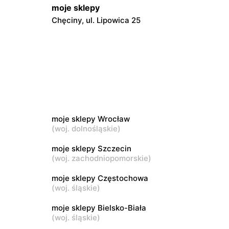
moje sklepy
Chęciny, ul. Lipowica 25
moje sklepy
Grębów, ul. Wydrza 180
moje sklepy
wa 15
Kamień, ul. Błonie 23
moje sklepy Wrocław
moje sklepy
(
woj. dolnośląskie
)
Tczew, ul. Franciszka Żwirki 61
moje sklepy Szczecin
(
woj. zachodniopomorskie
)
moje sklepy
Opole, ul. Grudzicka 45
moje sklepy Częstochowa
(
woj. śląskie
)
moje sklepy Bielsko-Biała
(
woj. śląskie
)