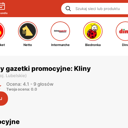
handlu
ket
Netto
Intermarche
Biedronka
Din
y gazetki promocyjne: Kliny
oj. Lubelskie
)
Ocena: 4.1 - 9 głosów
Twoja ocena: 0.0
J
ocyjne