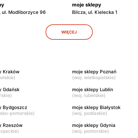
py
moje sklepy
 ul. Modliborzyce 96
Bilcza, ul. Kielecka 1
py
moje sklepy
WIĘCEJ
. Rynek 30
Gorzyce, ul. Szkolna 44
py
moje sklepy
 Zalesie 77
Kazimierza Wielka, ul. Kolejo
y Kraków
moje sklepy Poznań
py
moje sklepy
olskie
)
(
woj. wielkopolskie
)
ul. Gumniska 157C
Iwierzyce, ul. Iwierzyce 152A
y Gdańsk
moje sklepy Lublin
rskie
)
(
woj. lubelskie
)
py
moje sklepy
l. Pełkińska 147
Niebylec, ul. Niebylec 139
y Bydgoszcz
moje sklepy Białystok
wsko-pomorskie
)
(
woj. podlaskie
)
py Rzeszów
moje sklepy Gdynia
arpackie
)
(
woj. pomorskie
)