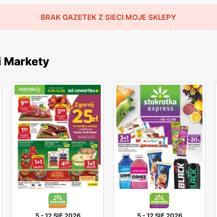
BRAK GAZETEK Z SIECI MOJE SKLEPY
i Markety
5
-
12 SIE 2026
5
-
12 SIE 2026