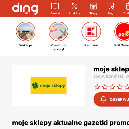
Gazetki
Produkty
Sklepy
Blog
Dni 
Wakacje
Powrót do
Kaufland
POLOmar
szkoły!
moje sklep
(
pow. Koniński,
w
OBSERWU
moje sklepy aktualne gazetki prom