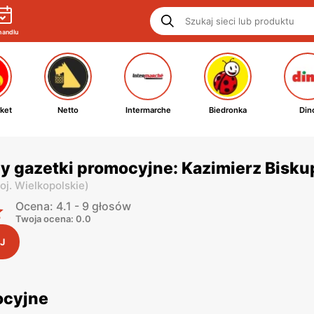
handlu
ket
Netto
Intermarche
Biedronka
Din
y gazetki promocyjne: Kazimierz Bisku
oj. Wielkopolskie
)
Ocena: 4.1 - 9 głosów
Twoja ocena: 0.0
J
ocyjne