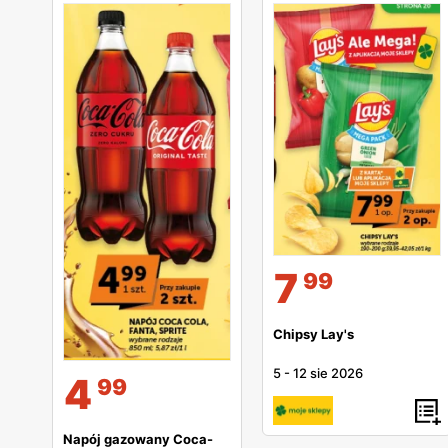
7
99
Chipsy Lay's
5
-
12 sie 2026
4
99
Napój gazowany Coca-