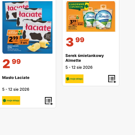
3
99
Serek śmietankowy
2
99
Almette
5
-
12 sie 2026
Masło Łaciate
5
-
12 sie 2026