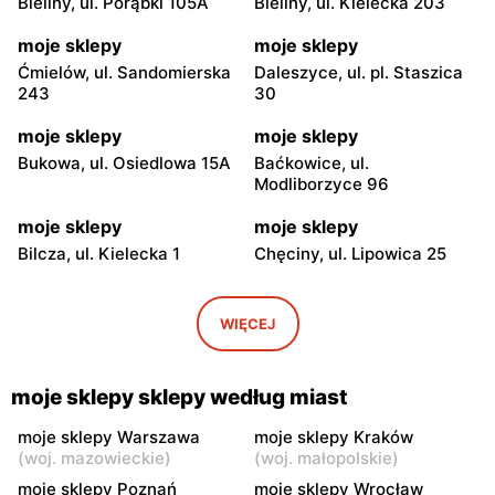
Bieliny, ul. Porąbki 105A
Bieliny, ul. Kielecka 203
moje sklepy
moje sklepy
Ćmielów, ul. Sandomierska
Daleszyce, ul. pl. Staszica
243
30
moje sklepy
moje sklepy
Bukowa, ul. Osiedlowa 15A
Baćkowice, ul.
Modliborzyce 96
moje sklepy
moje sklepy
Bilcza, ul. Kielecka 1
Chęciny, ul. Lipowica 25
moje sklepy
moje sklepy
Iwaniska, ul. Ujazdowska 5
Bogoria, ul. Rynek 30
WIĘCEJ
moje sklepy
moje sklepy
Gorzyce, ul. Szkolna 44
Grębów, ul. Wydrza 180
moje sklepy sklepy według miast
moje sklepy
moje sklepy
moje sklepy Warszawa
moje sklepy Kraków
(
woj. mazowieckie
)
(
woj. małopolskie
)
Jadachy, ul. Jadachy 111
Jeżowe, ul. Zalesie 77
moje sklepy Poznań
moje sklepy Wrocław