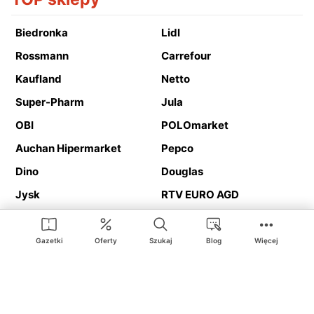
Biedronka
Lidl
Rossmann
Carrefour
Kaufland
Netto
Super-Pharm
Jula
OBI
POLOmarket
Auchan Hipermarket
Pepco
Dino
Douglas
Jysk
RTV EURO AGD
Action
Media Expert
Deichmann
Media Markt
Gazetki
Oferty
Szukaj
Blog
Więcej
Ding.pl to serwis internetowy prezentujący
gazetki promocyjne
oraz
katalogi
sklepów i dużych sieci handlowych. Dzięki
geolokalizacji otrzymasz przede wszystkim oferty sklepów, z