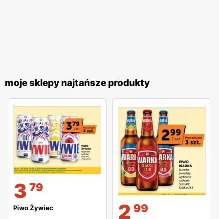
moje sklepy najtańsze produkty
3
79
2
99
Piwo Żywiec