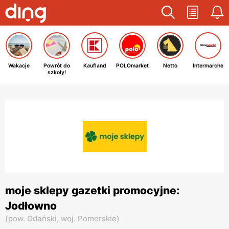
Wakacje
Powrót do
Kaufland
POLOmarket
Netto
Intermarche
szkoły!
moje sklepy gazetki promocyjne:
Jodłowno
(
pow. Gdański,
woj. Pomorskie
)