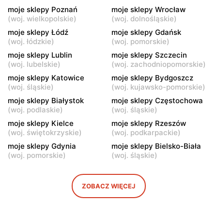
moje sklepy Poznań
moje sklepy Wrocław
moje sklepy
moje sklepy
(
woj. wielkopolskie
)
(
woj. dolnośląskie
)
Kazimierza Wielka, ul.
Kamień, ul. Błonie 23
moje sklepy Łódź
moje sklepy Gdańsk
Kolejowa 15
(
woj. łódzkie
)
(
woj. pomorskie
)
moje sklepy Lublin
moje sklepy Szczecin
moje sklepy
moje sklepy
(
woj. lubelskie
)
(
woj. zachodniopomorskie
)
Górki, ul. Górki 71
Gumniska, ul. Gumniska
157C
moje sklepy Katowice
moje sklepy Bydgoszcz
(
woj. śląskie
)
(
woj. kujawsko-pomorskie
)
moje sklepy
moje sklepy
moje sklepy Białystok
moje sklepy Częstochowa
Iwierzyce, ul. Iwierzyce
Tczew, ul. Franciszka Żwirki
(
woj. podlaskie
)
(
woj. śląskie
)
152A
61
moje sklepy Kielce
moje sklepy Rzeszów
(
woj. świętokrzyskie
)
(
woj. podkarpackie
)
moje sklepy
moje sklepy
moje sklepy Gdynia
moje sklepy Bielsko-Biała
Hyżne, ul. Hyżne 100
Jarosław, ul. Pełkińska 147
(
woj. pomorskie
)
(
woj. śląskie
)
moje sklepy
moje sklepy
Niebylec, ul. Niebylec 139
Opole, ul. Grudzicka 45
ZOBACZ WIĘCEJ