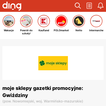
Wakacje
Powrót do
Kaufland
POLOmarket
Netto
Intermarche
szkoły!
moje sklepy gazetki promocyjne:
Gwiździny
(
pow. Nowomiejski,
woj. Warmińsko-mazurskie
)