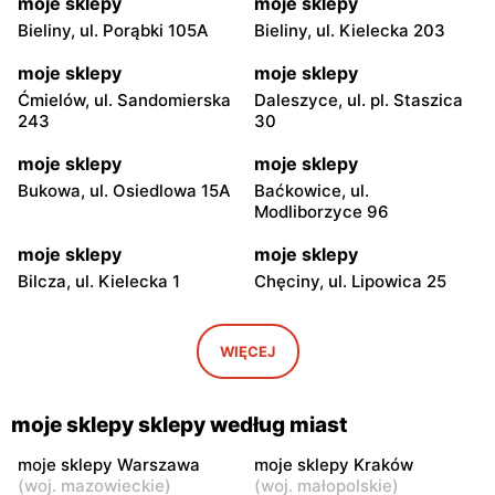
moje sklepy
moje sklepy
Bieliny, ul. Porąbki 105A
Bieliny, ul. Kielecka 203
moje sklepy
moje sklepy
Ćmielów, ul. Sandomierska
Daleszyce, ul. pl. Staszica
243
30
moje sklepy
moje sklepy
Bukowa, ul. Osiedlowa 15A
Baćkowice, ul.
Modliborzyce 96
moje sklepy
moje sklepy
Bilcza, ul. Kielecka 1
Chęciny, ul. Lipowica 25
moje sklepy
moje sklepy
Iwaniska, ul. Ujazdowska 5
Bogoria, ul. Rynek 30
WIĘCEJ
moje sklepy
moje sklepy
Gorzyce, ul. Szkolna 44
Grębów, ul. Wydrza 180
moje sklepy sklepy według miast
moje sklepy
moje sklepy
moje sklepy Warszawa
moje sklepy Kraków
(
woj. mazowieckie
)
(
woj. małopolskie
)
Jadachy, ul. Jadachy 111
Jeżowe, ul. Zalesie 77