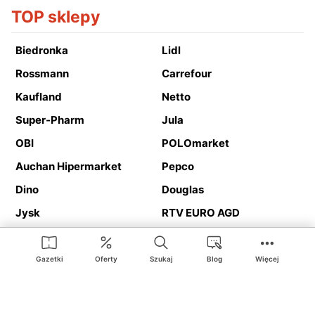
TOP sklepy
Biedronka
Lidl
Rossmann
Carrefour
Kaufland
Netto
Super-Pharm
Jula
OBI
POLOmarket
Auchan Hipermarket
Pepco
Dino
Douglas
Jysk
RTV EURO AGD
Action
Media Expert
Deichmann
Media Markt
Gazetki
Oferty
Szukaj
Blog
Więcej
Ding.pl to serwis internetowy prezentujący
gazetki promocyjne
oraz
katalogi
sklepów i dużych sieci handlowych. Dzięki