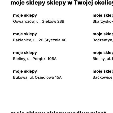
moje sklepy sklepy w Twojej okolic
moje sklepy
moje skle
Gowarczów, ul. Giełzów 28B
Skarżysko-
moje sklepy
moje skle
Pabianice, ul. 20 Stycznia 40
Bodzentyn, 
moje sklepy
moje skle
Bieliny, ul. Porąbki 105A
Bieliny, ul
moje sklepy
moje skle
Bukowa, ul. Osiedlowa 15A
Baćkowice,
moje sklepy
moje skle
Iwaniska, ul. Ujazdowska 5
Bogoria, ul
moje sklepy
moje skle