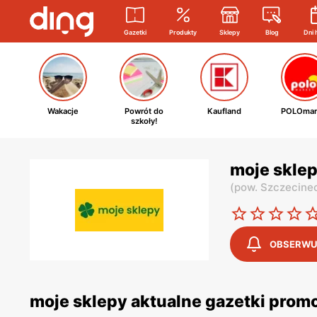
Gazetki
Produkty
Sklepy
Blog
Dni 
Wakacje
Powrót do
Kaufland
POLOmar
szkoły!
moje sklep
(
pow. Szczecine
OBSERWU
moje sklepy aktualne gazetki prom