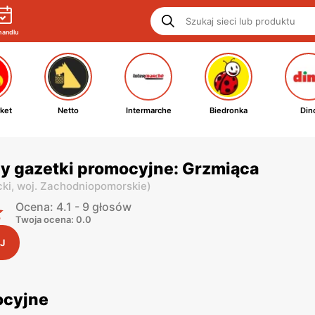
handlu
ket
Netto
Intermarche
Biedronka
Din
y gazetki promocyjne: Grzmiąca
cki,
woj. Zachodniopomorskie
)
Ocena: 4.1 - 9 głosów
Twoja ocena: 0.0
J
ocyjne