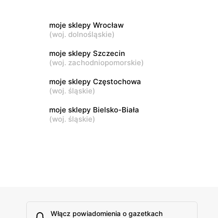
wa 15
Kamień, ul. Błonie 23
moje sklepy Wrocław
moje sklepy
(
woj. dolnośląskie
)
Tczew, ul. Franciszka Żwirki 61
moje sklepy Szczecin
(
woj. zachodniopomorskie
)
moje sklepy
Opole, ul. Grudzicka 45
moje sklepy Częstochowa
(
woj. śląskie
)
moje sklepy Bielsko-Biała
(
woj. śląskie
)
Włącz powiadomienia o gazetkach