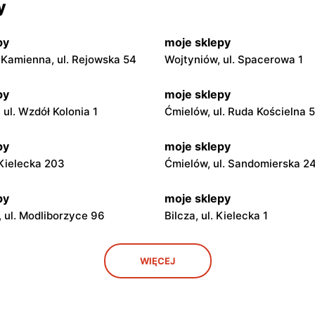
y
py
moje sklepy
Kamienna, ul. Rejowska 54
Wojtyniów, ul. Spacerowa 1
py
moje sklepy
ul. Wzdół Kolonia 1
Ćmielów, ul. Ruda Kościelna 
py
moje sklepy
. Kielecka 203
Ćmielów, ul. Sandomierska 2
py
moje sklepy
 ul. Modliborzyce 96
Bilcza, ul. Kielecka 1
py
moje sklepy
WIĘCEJ
. Rynek 30
Gorzyce, ul. Szkolna 44
py
moje sklepy