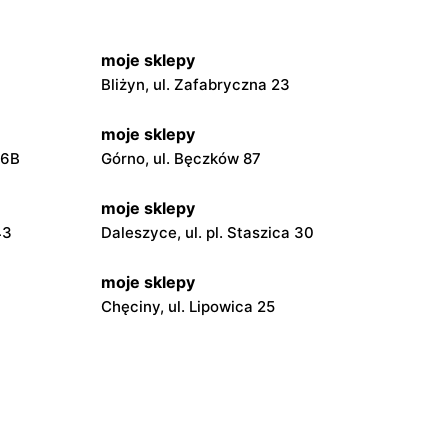
moje sklepy
Bliżyn, ul. Zafabryczna 23
moje sklepy
56B
Górno, ul. Bęczków 87
moje sklepy
43
Daleszyce, ul. pl. Staszica 30
moje sklepy
Chęciny, ul. Lipowica 25
moje sklepy
Grębów, ul. Wydrza 180
moje sklepy