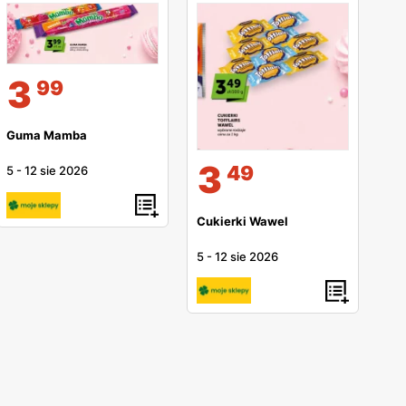
3
99
Guma Mamba
3
49
5
-
12 sie 2026
Cukierki Wawel
5
-
12 sie 2026