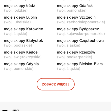
Kazimierza Wielka, ul.
Kamień, ul. Błonie 23
moje sklepy Łódź
moje sklepy Gdańsk
Kolejowa 15
(
woj. łódzkie
)
(
woj. pomorskie
)
moje sklepy Lublin
moje sklepy Szczecin
moje sklepy
moje sklepy
(
woj. lubelskie
)
(
woj. zachodniopomorskie
)
Górki, ul. Górki 71
Gumniska, ul. Gumniska
157C
moje sklepy Katowice
moje sklepy Bydgoszcz
(
woj. śląskie
)
(
woj. kujawsko-pomorskie
)
moje sklepy
moje sklepy
moje sklepy Białystok
moje sklepy Częstochowa
Iwierzyce, ul. Iwierzyce
Tczew, ul. Franciszka Żwirki
(
woj. podlaskie
)
(
woj. śląskie
)
152A
61
moje sklepy Kielce
moje sklepy Rzeszów
(
woj. świętokrzyskie
)
(
woj. podkarpackie
)
moje sklepy
moje sklepy
moje sklepy Gdynia
moje sklepy Bielsko-Biała
Hyżne, ul. Hyżne 100
Jarosław, ul. Pełkińska 147
(
woj. pomorskie
)
(
woj. śląskie
)
moje sklepy
moje sklepy
Niebylec, ul. Niebylec 139
Opole, ul. Grudzicka 45
ZOBACZ WIĘCEJ
SIECI