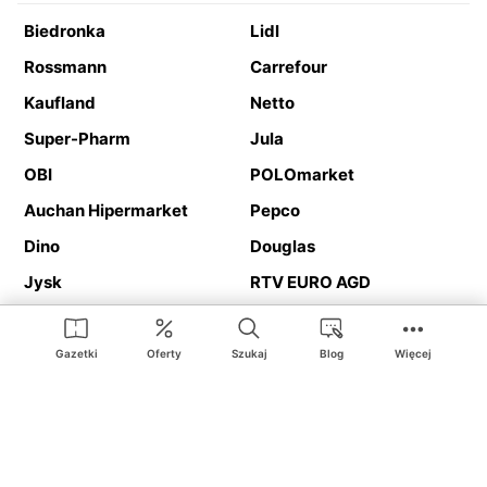
Biedronka
Lidl
Rossmann
Carrefour
Kaufland
Netto
Super-Pharm
Jula
OBI
POLOmarket
Auchan Hipermarket
Pepco
Dino
Douglas
Jysk
RTV EURO AGD
Action
Media Expert
Deichmann
Media Markt
Gazetki
Oferty
Szukaj
Blog
Więcej
Ding.pl to serwis internetowy prezentujący
gazetki promocyjne
oraz
katalogi
sklepów i dużych sieci handlowych. Dzięki
geolokalizacji otrzymasz przede wszystkim oferty sklepów, z
Twojego bliskiego otoczenia. Dodatkowo na stronie znajdziesz