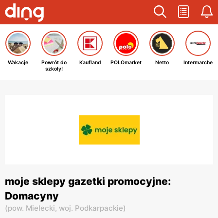
Wakacje
Powrót do
Kaufland
POLOmarket
Netto
Intermarche
szkoły!
moje sklepy gazetki promocyjne:
Domacyny
(
pow. Mielecki,
woj. Podkarpackie
)