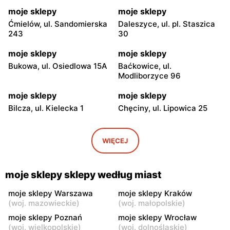
moje sklepy
moje sklepy
Ćmielów, ul. Sandomierska
Daleszyce, ul. pl. Staszica
243
30
moje sklepy
moje sklepy
Bukowa, ul. Osiedlowa 15A
Baćkowice, ul.
Modliborzyce 96
moje sklepy
moje sklepy
Bilcza, ul. Kielecka 1
Chęciny, ul. Lipowica 25
moje sklepy
moje sklepy
Iwaniska, ul. Ujazdowska 5
Bogoria, ul. Rynek 30
WIĘCEJ
moje sklepy
moje sklepy
Gorzyce, ul. Szkolna 44
Grębów, ul. Wydrza 180
moje sklepy sklepy według miast
moje sklepy
moje sklepy
moje sklepy Warszawa
moje sklepy Kraków
(
woj. mazowieckie
)
(
woj. małopolskie
)
Jadachy, ul. Jadachy 111
Jeżowe, ul. Zalesie 77
moje sklepy Poznań
moje sklepy Wrocław
moje sklepy
moje sklepy
(
woj. wielkopolskie
)
(
woj. dolnośląskie
)