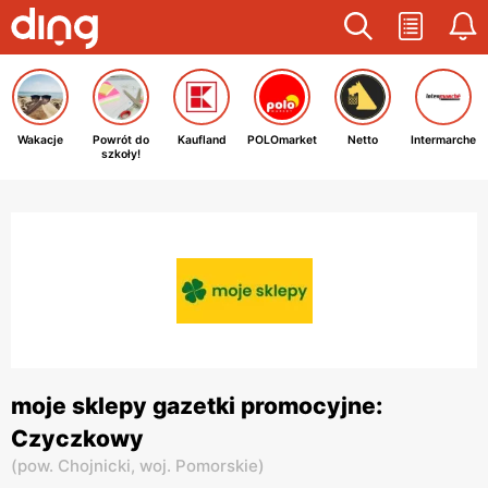
Wakacje
Powrót do
Kaufland
POLOmarket
Netto
Intermarche
szkoły!
moje sklepy gazetki promocyjne:
Czyczkowy
(
pow. Chojnicki,
woj. Pomorskie
)