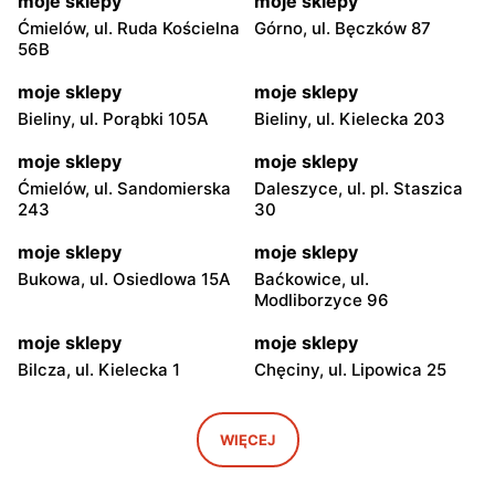
moje sklepy
moje sklepy
Ćmielów, ul. Ruda Kościelna
Górno, ul. Bęczków 87
56B
moje sklepy
moje sklepy
Bieliny, ul. Porąbki 105A
Bieliny, ul. Kielecka 203
moje sklepy
moje sklepy
Ćmielów, ul. Sandomierska
Daleszyce, ul. pl. Staszica
243
30
moje sklepy
moje sklepy
Bukowa, ul. Osiedlowa 15A
Baćkowice, ul.
Modliborzyce 96
moje sklepy
moje sklepy
Bilcza, ul. Kielecka 1
Chęciny, ul. Lipowica 25
moje sklepy
moje sklepy
Iwaniska, ul. Ujazdowska 5
Bogoria, ul. Rynek 30
WIĘCEJ
moje sklepy
moje sklepy