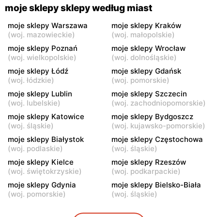
Gorzyce, ul. Szkolna 44
Grębów, ul. Wydrza 180
moje sklepy sklepy według miast
moje sklepy
moje sklepy
moje sklepy Warszawa
moje sklepy Kraków
(
woj. mazowieckie
)
(
woj. małopolskie
)
Jadachy, ul. Jadachy 111
Jeżowe, ul. Zalesie 77
moje sklepy Poznań
moje sklepy Wrocław
moje sklepy
moje sklepy
(
woj. wielkopolskie
)
(
woj. dolnośląskie
)
Kazimierza Wielka, ul.
Kamień, ul. Błonie 23
moje sklepy Łódź
moje sklepy Gdańsk
Kolejowa 15
(
woj. łódzkie
)
(
woj. pomorskie
)
moje sklepy Lublin
moje sklepy Szczecin
moje sklepy
moje sklepy
(
woj. lubelskie
)
(
woj. zachodniopomorskie
)
Górki, ul. Górki 71
Gumniska, ul. Gumniska
157C
moje sklepy Katowice
moje sklepy Bydgoszcz
(
woj. śląskie
)
(
woj. kujawsko-pomorskie
)
moje sklepy
moje sklepy
moje sklepy Białystok
moje sklepy Częstochowa
Iwierzyce, ul. Iwierzyce
Tczew, ul. Franciszka Żwirki
(
woj. podlaskie
)
(
woj. śląskie
)
152A
61
moje sklepy Kielce
moje sklepy Rzeszów
(
woj. świętokrzyskie
)
(
woj. podkarpackie
)
moje sklepy
moje sklepy
moje sklepy Gdynia
moje sklepy Bielsko-Biała
Hyżne, ul. Hyżne 100
Jarosław, ul. Pełkińska 147
(
woj. pomorskie
)
(
woj. śląskie
)
moje sklepy
moje sklepy
Niebylec, ul. Niebylec 139
Opole, ul. Grudzicka 45