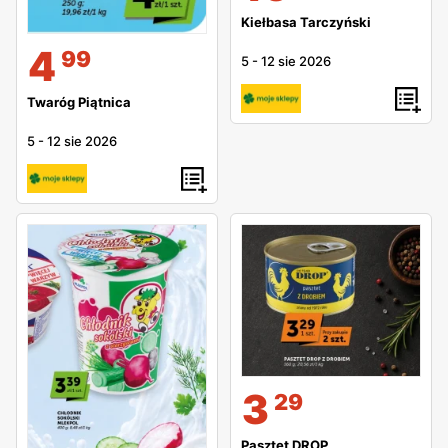
Kiełbasa Tarczyński
4
99
5
-
12 sie 2026
Twaróg Piątnica
5
-
12 sie 2026
3
29
Pasztet DROP