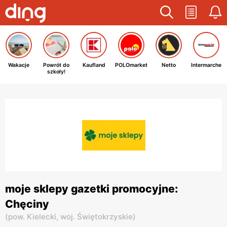
Wakacje
Powrót do
Kaufland
POLOmarket
Netto
Intermarche
szkoły!
moje sklepy gazetki promocyjne:
Chęciny
(
pow. Kielecki,
woj. Świętokrzyskie
)