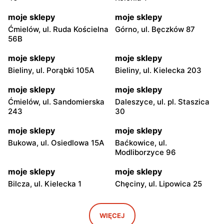
moje sklepy
moje sklepy
Ćmielów, ul. Ruda Kościelna
Górno, ul. Bęczków 87
56B
moje sklepy
moje sklepy
Bieliny, ul. Porąbki 105A
Bieliny, ul. Kielecka 203
moje sklepy
moje sklepy
Ćmielów, ul. Sandomierska
Daleszyce, ul. pl. Staszica
243
30
moje sklepy
moje sklepy
Bukowa, ul. Osiedlowa 15A
Baćkowice, ul.
Modliborzyce 96
moje sklepy
moje sklepy
Bilcza, ul. Kielecka 1
Chęciny, ul. Lipowica 25
moje sklepy
moje sklepy
Iwaniska, ul. Ujazdowska 5
Bogoria, ul. Rynek 30
WIĘCEJ