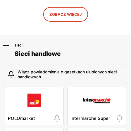
moje sklepy
moje sklepy
Niebylec, ul. Niebylec 139
Opole, ul. Grudzicka 45
ZOBACZ WIĘCEJ
SIECI
Sieci handlowe
Włącz powiadomienia o gazetkach ulubionych sieci
handlowych
POLOmarket
Intermarche Super