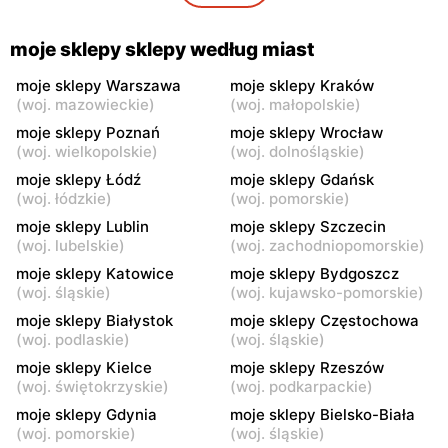
moje sklepy
moje sklepy
Gorzyce, ul. Szkolna 44
Grębów, ul. Wydrza 180
moje sklepy sklepy według miast
moje sklepy
moje sklepy
moje sklepy Warszawa
moje sklepy Kraków
(
woj. mazowieckie
)
(
woj. małopolskie
)
Jadachy, ul. Jadachy 111
Jeżowe, ul. Zalesie 77
moje sklepy Poznań
moje sklepy Wrocław
moje sklepy
moje sklepy
(
woj. wielkopolskie
)
(
woj. dolnośląskie
)
Kazimierza Wielka, ul.
Kamień, ul. Błonie 23
moje sklepy Łódź
moje sklepy Gdańsk
Kolejowa 15
(
woj. łódzkie
)
(
woj. pomorskie
)
moje sklepy Lublin
moje sklepy Szczecin
moje sklepy
moje sklepy
(
woj. lubelskie
)
(
woj. zachodniopomorskie
)
Górki, ul. Górki 71
Gumniska, ul. Gumniska
157C
moje sklepy Katowice
moje sklepy Bydgoszcz
(
woj. śląskie
)
(
woj. kujawsko-pomorskie
)
moje sklepy
moje sklepy
moje sklepy Białystok
moje sklepy Częstochowa
Iwierzyce, ul. Iwierzyce
Tczew, ul. Franciszka Żwirki
(
woj. podlaskie
)
(
woj. śląskie
)
152A
61
moje sklepy Kielce
moje sklepy Rzeszów
(
woj. świętokrzyskie
)
(
woj. podkarpackie
)
moje sklepy
moje sklepy
moje sklepy Gdynia
moje sklepy Bielsko-Biała
Hyżne, ul. Hyżne 100
Jarosław, ul. Pełkińska 147
(
woj. pomorskie
)
(
woj. śląskie
)