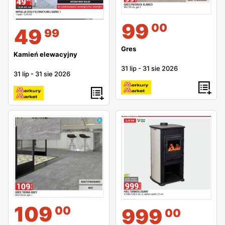
99
00
49
99
Gres
Kamień elewacyjny
31 lip
-
31 sie 2026
31 lip
-
31 sie 2026
109
00
999
00