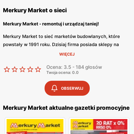
Merkury Market o sieci
Merkury Market - remontuj i urządzaj taniej!
Merkury Market to sieć marketów budowlanych, które
powstały w 1991 roku. Dzisiaj firma posiada sklepy na
terenie całego kraju. Merkury Market jest szybko
WIĘCEJ
rozwijającą się firmą, która zapewnia swoim klientom
Ocena: 3.5 - 184 głosów
szeroki wybór w konkurencyjnych cenach oraz materiały
Twoja ocena: 0.0
bardzo dobrej jakości.
OBSERWUJ
Merkury Market - płytki ceramiczne i panele podłogowe
Merkury Market cechuje się szeroką ofertą wzorów płytek
Merkury Market aktualne gazetki promocyjne
ceramicznych ściennych i podłogowych. Firma proponuje
produkty lokalnych oraz markowych producentów
zagranicznych, w tym m.in. z Włoch, Niemiec oraz