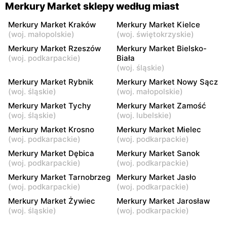
Merkury Market sklepy według miast
Merkury Market Kraków
Merkury Market Kielce
(
woj. małopolskie
)
(
woj. świętokrzyskie
)
Merkury Market Rzeszów
Merkury Market Bielsko-
(
woj. podkarpackie
)
Biała
(
woj. śląskie
)
Merkury Market Rybnik
Merkury Market Nowy Sącz
(
woj. śląskie
)
(
woj. małopolskie
)
Merkury Market Tychy
Merkury Market Zamość
(
woj. śląskie
)
(
woj. lubelskie
)
Merkury Market Krosno
Merkury Market Mielec
(
woj. podkarpackie
)
(
woj. podkarpackie
)
Merkury Market Dębica
Merkury Market Sanok
(
woj. podkarpackie
)
(
woj. podkarpackie
)
Merkury Market Tarnobrzeg
Merkury Market Jasło
(
woj. podkarpackie
)
(
woj. podkarpackie
)
Merkury Market Żywiec
Merkury Market Jarosław
(
woj. śląskie
)
(
woj. podkarpackie
)