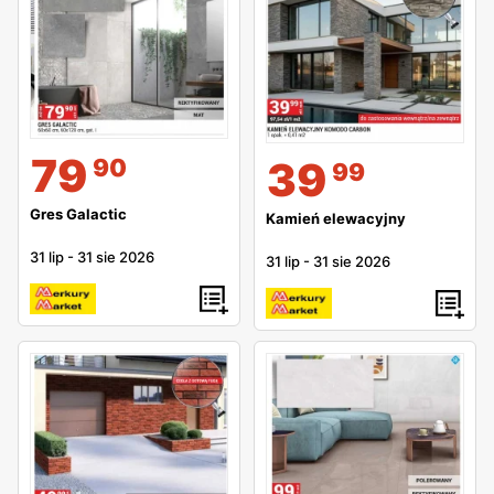
79
90
39
99
Gres Galactic
Kamień elewacyjny
31 lip
-
31 sie 2026
31 lip
-
31 sie 2026