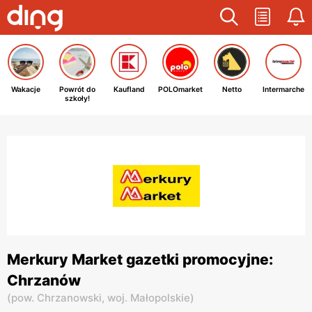
Wakacje
Powrót do
Kaufland
POLOmarket
Netto
Intermarche
szkoły!
Merkury Market gazetki promocyjne:
Chrzanów
(
pow. Chrzanowski,
woj. Małopolskie
)