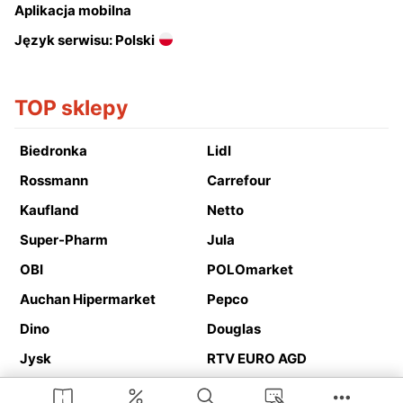
Aplikacja mobilna
Język serwisu: Polski
TOP sklepy
Biedronka
Lidl
Rossmann
Carrefour
Kaufland
Netto
Super-Pharm
Jula
OBI
POLOmarket
Auchan Hipermarket
Pepco
Dino
Douglas
Jysk
RTV EURO AGD
Action
Media Expert