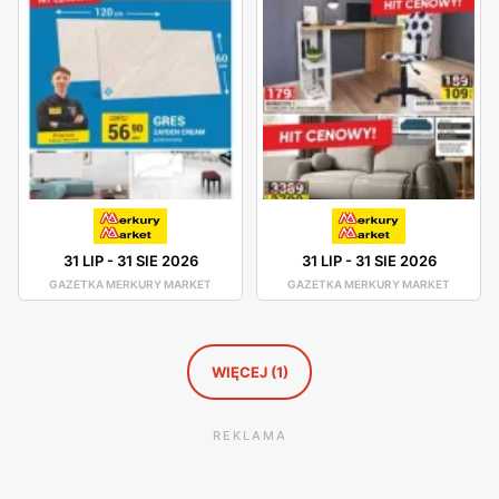
Hiszpanii. Rozmaitość dizajnów zadowoli gusta nawet
najbardziej wymagających. W sklepie znajdziemy również
panele podłogowe, drzwi, materiały budowlane oraz inne
artykuły do remontu i urządzania domu.
Merkury Market - promocje
Merkury Market posiada własną gazetkę promocyjną, z
której się dowiemy o obowiązujących zniżkach i rabatach
na ofertę przedstawioną w sklepie. Na stronie internetowej
31 LIP
-
31 SIE 2026
31 LIP
-
31 SIE 2026
Merkury Market można sprawdzić informacje o
GAZETKA MERKURY MARKET
GAZETKA MERKURY MARKET
obowiązujących promocjach. Sieć posiada własny system
lojalnościowy dla stałych klientów.
WIĘCEJ (1)
REKLAMA