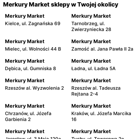
Merkury Market sklepy w Twojej okolicy
Merkury Market
Merkury Market
Kielce, ul. Zagnańska 69
Tarnobrzeg, ul.
Zwierzyniecka 28
Merkury Market
Merkury Market
Mielec, ul. Wolności 44 B
Zamość al. Jana Pawła II 2a
Merkury Market
Merkury Market
Dębica, ul. Gumniska 8
Ładna, ul. Ładna 5A
Merkury Market
Merkury Market
Rzeszów al. Wyzwolenia 2
Rzeszów al. Tadeusza
Rejtana 2-4
Merkury Market
Merkury Market
Chrzanów, ul. Józefa
Kraków, ul. Józefa Marcika
Garbienia 2
16
Merkury Market
Merkury Market
Jarosław, ul. 3 Maja 120a
Tychy, ul. Towarowa 2e