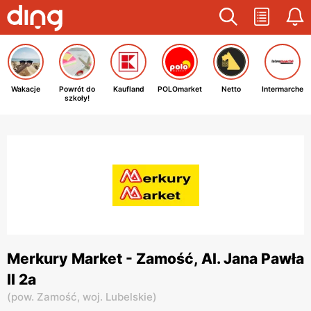
Wakacje
Powrót do
Kaufland
POLOmarket
Netto
Intermarche
szkoły!
Merkury Market - Zamość, Al. Jana Pawła
II 2a
(
pow. Zamość,
woj. Lubelskie
)