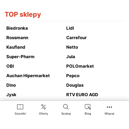
TOP sklepy
Biedronka
Lidl
Rossmann
Carrefour
Kaufland
Netto
Super-Pharm
Jula
OBI
POLOmarket
Auchan Hipermarket
Pepco
Dino
Douglas
Jysk
RTV EURO AGD
Action
Media Expert
Deichmann
Media Markt
Gazetki
Oferty
Szukaj
Blog
Więcej