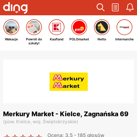
Wakacje
Powrót do
Kaufland
POLOmarket
Netto
Intermarche
szkoły!
Merkury Market - Kielce, Zagnańska 69
(
pow. Kielce,
woj. Świętokrzyskie
)
Ocena: 3.5 - 185 głosów