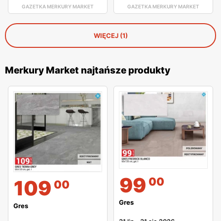
GAZETKA MERKURY MARKET
GAZETKA MERKURY MARKET
WIĘCEJ (1)
Merkury Market najtańsze produkty
99
00
109
00
Gres
Gres