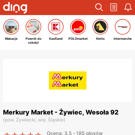
Wakacje
Powrót do
Kaufland
POLOmarket
Netto
Intermarche
szkoły!
Merkury Market - Żywiec, Wesoła 92
(
pow. Żywiecki,
woj. Śląskie
)
Ocena: 3.5 - 185 głosów