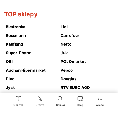
TOP sklepy
Biedronka
Lidl
Rossmann
Carrefour
Kaufland
Netto
Super-Pharm
Jula
OBI
POLOmarket
Auchan Hipermarket
Pepco
Dino
Douglas
Jysk
RTV EURO AGD
Action
Media Expert
Deichmann
Media Markt
Gazetki
Oferty
Szukaj
Blog
Więcej