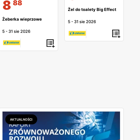
8
88
Żel do toalety Big Effect
Żeberka wieprzowe
5
-
31 sie 2026
5
-
31 sie 2026
AKTUALNOŚCI