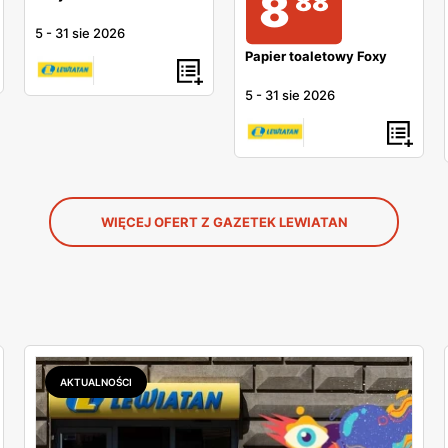
8
88
5
-
31 sie 2026
Papier toaletowy Foxy
5
-
31 sie 2026
WIĘCEJ OFERT Z GAZETEK LEWIATAN
AKTUALNOŚCI