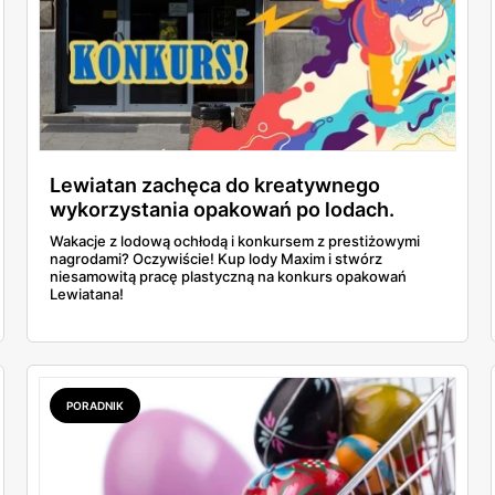
Lewiatan zachęca do kreatywnego
wykorzystania opakowań po lodach.
Prace plastyczne i rzeźby na konkurs!
Wakacje z lodową ochłodą i konkursem z prestiżowymi
nagrodami? Oczywiście! Kup lody Maxim i stwórz
niesamowitą pracę plastyczną na konkurs opakowań
Lewiatana!
PORADNIK