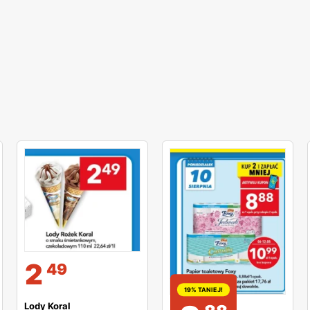
2
49
19% TANIEJ!
Lody Koral