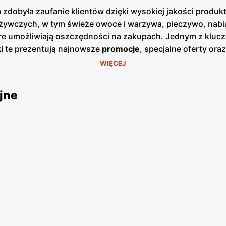
 zdobyła zaufanie klientów dzięki wysokiej jakości produ
ywczych, w tym świeże owoce i warzywa, pieczywo, nabiał
óre umożliwiają oszczędności na zakupach. Jednym z kluc
i
te prezentują najnowsze
promocje
, specjalne oferty or
zji cenowych. Publikacje te są dostępne zarówno w formie
WIĘCEJ
ajdują się w dogodnych lokalizacjach na terenie całej Pol
ładzie duży nacisk na jakość obsługi oraz świeżość ofer
jne
ł lojalność wielu zadowolonych klientów. Produkty ofer
ularne marki, jak i produkty własne, które są dostępne w
, aby sprostać oczekiwaniom klientów poszukujących świe