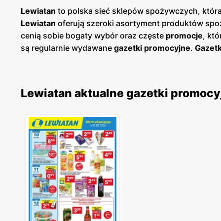
Lewiatan
to polska sieć sklepów spożywczych, która
Lewiatan
oferują szeroki asortyment produktów spoż
cenią sobie bogaty wybór oraz częste
promocje
, kt
są regularnie wydawane
gazetki promocyjne
.
Gazetk
planować swoje zakupy i korzystać z wyjątkowych oka
łatwy dostęp do aktualnych ofert. Sklepy
Lewiatan
zn
spożywczych dla szerokiego grona klientów. Firma k
Lewiatan aktualne gazetki promocy
od lokalnych dostawców. Dzięki temu
Lewiatan
zdoby
jakością, a szeroki asortyment obejmuje zarówno pop
innowacyjność i ciągłe udoskonalanie swojej oferty