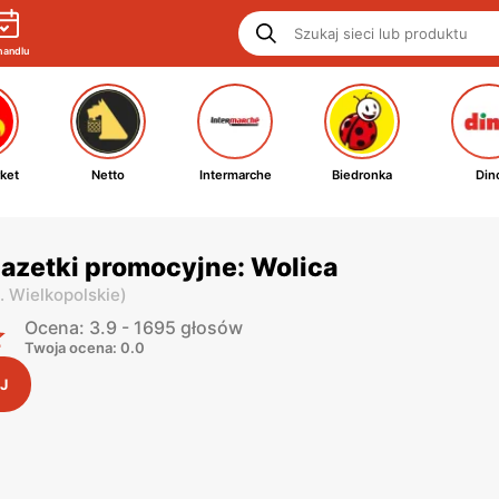
handlu
ket
Netto
Intermarche
Biedronka
Din
azetki promocyjne: Wolica
. Wielkopolskie
)
Ocena: 3.9 - 1695 głosów
Twoja ocena: 0.0
J