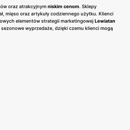
któw oraz atrakcyjnym
niskim cenom
. Sklepy
, mięso oraz artykuły codziennego użytku. Klienci
zowych elementów strategii marketingowej
Lewiatan
az sezonowe wyprzedaże, dzięki czemu klienci mogą
 papierowej w sklepach, jak i online, co umożliwia
ski, co ułatwia dostęp do szerokiej gamy produktów
owanych produktów, oferując bogaty wybór produktów
owane przez
Lewiatan
charakteryzują się wysoką
 atrakcyjnych
niskich cenach
. Sieć stawia na
żych i wysokiej jakości produktów spożywczych.