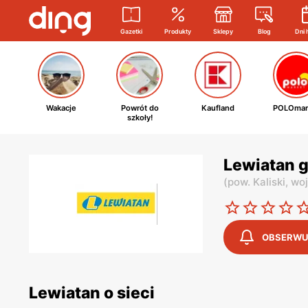
Gazetki
Produkty
Sklepy
Blog
Dni 
Wakacje
Powrót do
Kaufland
POLOmar
szkoły!
Lewiatan g
(
pow. Kaliski,
woj
OBSERWU
Lewiatan o sieci