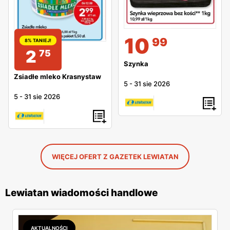
10
99
8% TANIEJ!
2
75
Szynka
Zsiadłe mleko Krasnystaw
5
-
31 sie 2026
5
-
31 sie 2026
WIĘCEJ OFERT Z GAZETEK LEWIATAN
Lewiatan wiadomości handlowe
AKTUALNOŚCI