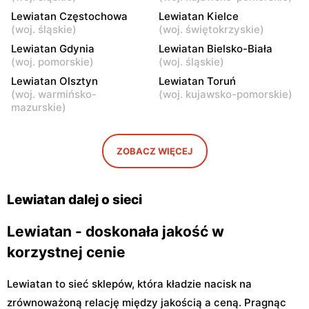
Lewiatan Częstochowa
Lewiatan Kielce
Lewiatan
Lewiatan
(
woj. śląskie
)
(
woj. świętokrzyskie
)
Warszawa, ul. Sonaty 5
Warszawa, ul. Gen.
Lewiatan Gdynia
Lewiatan Bielsko-Biała
Tadeusza Pełczyńskiego 32
(
woj. pomorskie
)
(
woj. śląskie
)
Lok. 1,2
Lewiatan Olsztyn
Lewiatan Toruń
Lewiatan
Lewiatan
(
woj. warmińsko-
(
woj. kujawsko-pomorskie
)
mazurskie
)
Warszawa, ul. Sándora
Warszawa, ul. Wrzeciono
Petöfiego 3
48
Lewiatan
Lewiatan
ZOBACZ WIĘCEJ
Warszawa, ul. Antoniego
Warszawa, ul. Szeligowska
Kocjana 1/42
30 Lok. U2
Lewiatan dalej o sieci
Lewiatan - doskonała jakość w
korzystnej cenie
Lewiatan to sieć sklepów, która kładzie nacisk na
zrównoważoną relację między jakością a ceną. Pragnąc