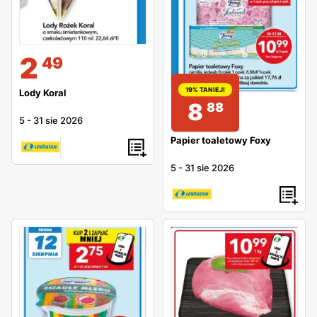
2
49
19% TANIEJ!
Lody Koral
8
88
5
-
31 sie 2026
Papier toaletowy Foxy
5
-
31 sie 2026