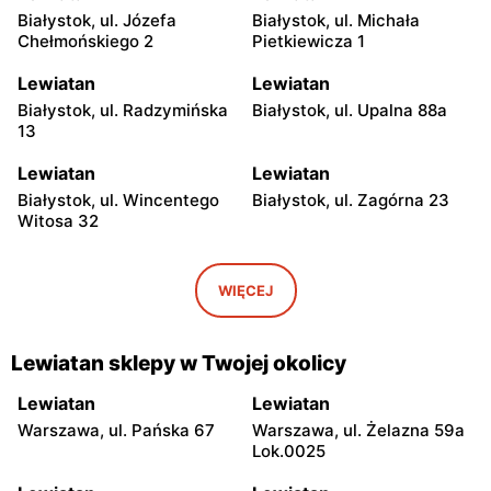
Białystok, ul. Józefa
Białystok, ul. Michała
Chełmońskiego 2
Pietkiewicza 1
Lewiatan
Lewiatan
Białystok, ul. Radzymińska
Białystok, ul. Upalna 88a
13
Lewiatan
Lewiatan
Białystok, ul. Wincentego
Białystok, ul. Zagórna 23
Witosa 32
Lewiatan
Lewiatan
Białystok, ul. Prowiantowa
Białystok, ul. Jerzego
WIĘCEJ
19 Lok.2
Waszyngtona 18b
Lewiatan
Lewiatan
Lewiatan sklepy w Twojej okolicy
Białystok al. Józefa
Białystok, ul. Atłasowa 1
Piłsudskiego 19/1
Lok.1u
Lewiatan
Lewiatan
Warszawa, ul. Pańska 67
Warszawa, ul. Żelazna 59a
Lewiatan
Lewiatan
Lok.0025
Białystok, ul. Lipowa 47/1
Białystok, ul. Sienkiewicza
6