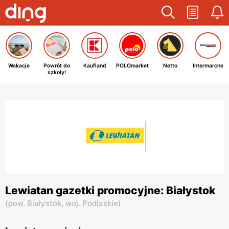
Wakacje
Powrót do
Kaufland
POLOmarket
Netto
Intermarche
szkoły!
Lewiatan gazetki promocyjne: Białystok
(
pow. Białystok,
woj. Podlaskie
)