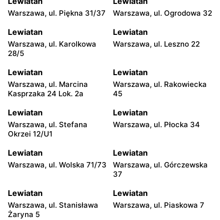
Lewiatan
Lewiatan
Warszawa, ul. Piękna 31/37
Warszawa, ul. Ogrodowa 32
Lewiatan
Lewiatan
Białystok, ul. 42 Pułku
Białystok, ul. Bacieczki 6
Lewiatan
Lewiatan
Piechoty 72h Lok. U2
223 Lok. 5 I
Warszawa, ul. Karolkowa
Warszawa, ul. Leszno 22
28/5
Lewiatan
Lewiatan
Białystok, ul. Sokólska 9
Białystok, ul. Kazimierza
Lewiatan
Lewiatan
Pułaskiego 117 A
Warszawa, ul. Marcina
Warszawa, ul. Rakowiecka
Kasprzaka 24 Lok. 2a
45
Lewiatan
Lewiatan
Białystok, ul. Gen. Józefa
Białystok, ul. Armii Krajowej
Lewiatan
Lewiatan
Hallera 23
19 LOK.1
Warszawa, ul. Stefana
Warszawa, ul. Płocka 34
Okrzei 12/U1
Lewiatan
Lewiatan
Białystok, ul.
Białystok, ul. Józefa
Lewiatan
Lewiatan
Antoniukowska 11 Lok.8
Ignacego Kraszewskiego
Warszawa, ul. Wolska 71/73
Warszawa, ul. Górczewska
17/1
37
Lewiatan
Lewiatan
Lewiatan
Lewiatan
Białystok, ul. Ukośna 1
Białystok, ul. Białostoczek
Warszawa, ul. Stanisława
Warszawa, ul. Piaskowa 7
1/1
Żaryna 5