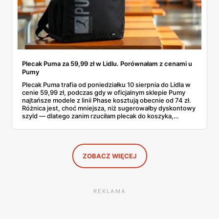
Plecak Puma za 59,99 zł w Lidlu. Porównałam z cenami u
Pumy
Plecak Puma trafia od poniedziałku 10 sierpnia do Lidla w
cenie 59,99 zł, podczas gdy w oficjalnym sklepie Pumy
najtańsze modele z linii Phase kosztują obecnie od 74 zł.
Różnica jest, choć mniejsza, niż sugerowałby dyskontowy
szyld — dlatego zanim rzuciłam plecak do koszyka,
rozłożyłam ceny na czynniki pierwsze. Poniżej cała
rozpiska: co dokładnie sprzedaje Lidl, ile kosztują
odpowiedniki u producenta i komu ten zakup naprawdę
się opłaci.
ZOBACZ WIĘCEJ
REKLAMA