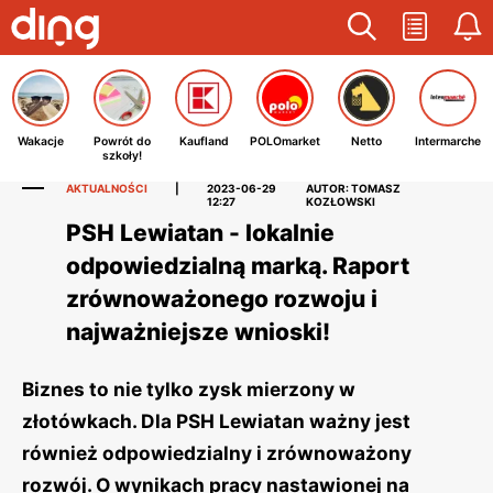
Wakacje
Powrót do
Kaufland
POLOmarket
Netto
Intermarche
szkoły!
AKTUALNOŚCI
|
2023-06-29
AUTOR: TOMASZ
12:27
KOZŁOWSKI
PSH Lewiatan - lokalnie
odpowiedzialną marką. Raport
zrównoważonego rozwoju i
najważniejsze wnioski!
Biznes to nie tylko zysk mierzony w
złotówkach. Dla PSH Lewiatan ważny jest
również odpowiedzialny i zrównoważony
rozwój. O wynikach pracy nastawionej na