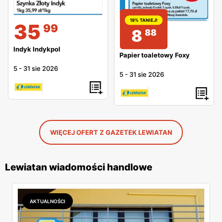
19% TANIEJ!
35
99
8
88
Indyk Indykpol
Papier toaletowy Foxy
5
-
31 sie 2026
5
-
31 sie 2026
WIĘCEJ OFERT Z GAZETEK LEWIATAN
Lewiatan wiadomości handlowe
AKTUALNOŚCI