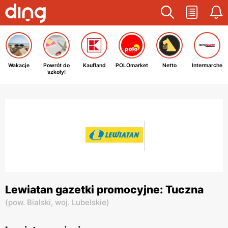
Wakacje
Powrót do
Kaufland
POLOmarket
Netto
Intermarche
szkoły!
Lewiatan gazetki promocyjne: Tuczna
(
pow. Bialski,
woj. Lubelskie
)