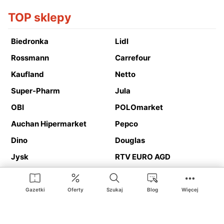
TOP sklepy
Biedronka
Lidl
Rossmann
Carrefour
Kaufland
Netto
Super-Pharm
Jula
OBI
POLOmarket
Auchan Hipermarket
Pepco
Dino
Douglas
Jysk
RTV EURO AGD
Action
Media Expert
Deichmann
Media Markt
Gazetki
Oferty
Szukaj
Blog
Więcej
Ding.pl to serwis internetowy prezentujący
gazetki promocyjne