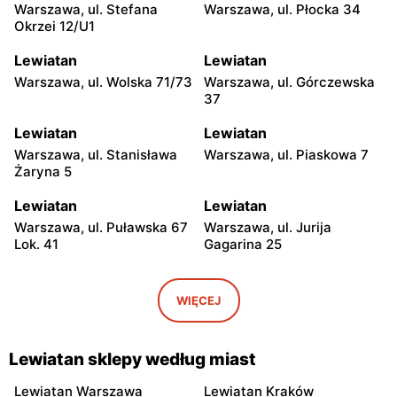
Warszawa, ul. Stefana
Warszawa, ul. Płocka 34
Okrzei 12/U1
Lewiatan
Lewiatan
Warszawa, ul. Wolska 71/73
Warszawa, ul. Górczewska
37
Lewiatan
Lewiatan
Warszawa, ul. Stanisława
Warszawa, ul. Piaskowa 7
Żaryna 5
Lewiatan
Lewiatan
Warszawa, ul. Puławska 67
Warszawa, ul. Jurija
Lok. 41
Gagarina 25
Lewiatan
Lewiatan
Warszawa, ul. Egipska 4
Warszawa, ul. Elbląska 37
WIĘCEJ
Lewiatan
Lewiatan
Warszawa, ul. Erazma
Warszawa, ul.
Lewiatan sklepy według miast
Ciołka 30
Międzyborska 48
Lewiatan Warszawa
Lewiatan Kraków