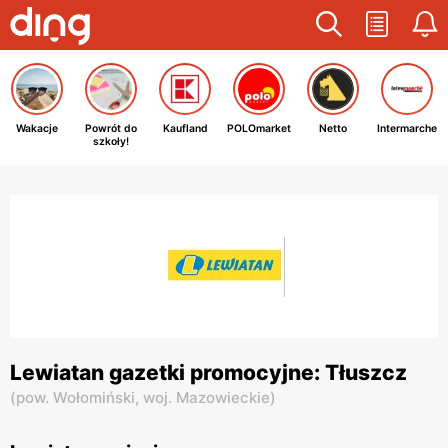
Wakacje
Powrót do
Kaufland
POLOmarket
Netto
Intermarche
szkoły!
Lewiatan gazetki promocyjne: Tłuszcz
(
pow. Wołomiński,
woj. Mazowieckie
)