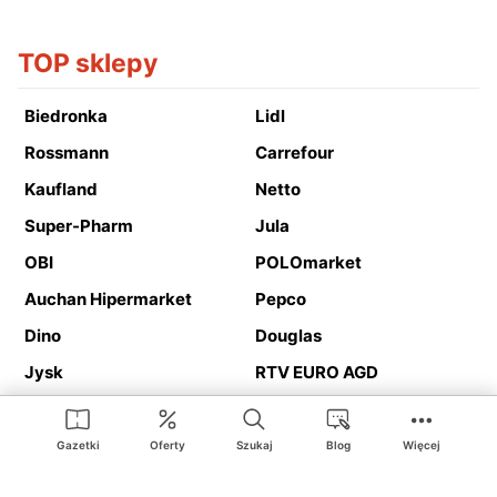
TOP sklepy
Biedronka
Lidl
Rossmann
Carrefour
Kaufland
Netto
Super-Pharm
Jula
OBI
POLOmarket
Auchan Hipermarket
Pepco
Dino
Douglas
Jysk
RTV EURO AGD
Action
Media Expert
Deichmann
Media Markt
Gazetki
Oferty
Szukaj
Blog
Więcej