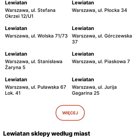
Lewiatan
Lewiatan
Warszawa, ul. Stefana
Warszawa, ul. Płocka 34
Okrzei 12/U1
Lewiatan
Lewiatan
Warszawa, ul. Wolska 71/73
Warszawa, ul. Górczewska
37
Lewiatan
Lewiatan
Warszawa, ul. Stanisława
Warszawa, ul. Piaskowa 7
Żaryna 5
Lewiatan
Lewiatan
Warszawa, ul. Puławska 67
Warszawa, ul. Jurija
Lok. 41
Gagarina 25
Lewiatan
Lewiatan
Warszawa, ul. Egipska 4
Warszawa, ul. Elbląska 37
WIĘCEJ
Lewiatan
Lewiatan
Warszawa, ul. Erazma
Warszawa, ul.
Lewiatan sklepy według miast
Ciołka 30
Międzyborska 48