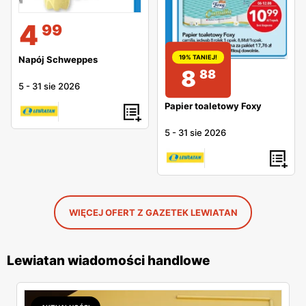
4
99
19% TANIEJ!
Napój Schweppes
8
88
5
-
31 sie 2026
Papier toaletowy Foxy
5
-
31 sie 2026
WIĘCEJ OFERT Z GAZETEK LEWIATAN
Lewiatan wiadomości handlowe