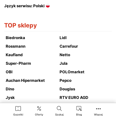
Język serwisu: Polski
TOP sklepy
Biedronka
Lidl
Rossmann
Carrefour
Kaufland
Netto
Super-Pharm
Jula
OBI
POLOmarket
Auchan Hipermarket
Pepco
Dino
Douglas
Jysk
RTV EURO AGD
Action
Media Expert
Deichmann
Media Markt
Gazetki
Oferty
Szukaj
Blog
Więcej