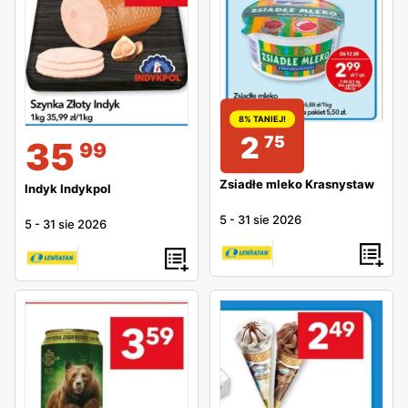
8% TANIEJ!
2
75
35
99
Zsiadłe mleko Krasnystaw
Indyk Indykpol
5
-
31 sie 2026
5
-
31 sie 2026