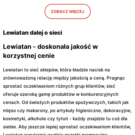
Lewiatan
Lewiatan
ZOBACZ WIĘCEJ
Warszawa, ul. Antoniego
Warszawa, ul. Szeligowska
Kocjana 1/42
30 Lok. U2
Lewiatan dalej o sieci
Lewiatan - doskonała jakość w
korzystnej cenie
Lewiatan to sieć sklepów, która kładzie nacisk na
zrównoważoną relację między jakością a ceną. Pragnąc
sprostać oczekiwaniom różnych grup klientów, sieć
oferuje szeroką gamę produktów w konkurencyjnych
cenach. Od świeżych produktów spożywczych, takich jak
mięso czy makarony, po artykuły higieniczne, dekoracyjne,
kosmetyki, alkohole czy tytoń - każdy znajdzie tu coś dla
siebie. Aby jeszcze lepiej sprostać oczekiwaniom klientów,
Lewiatan regularnie wydaje gazetki promocyjne,