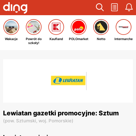
Wakacje
Powrót do
Kaufland
POLOmarket
Netto
Intermarche
szkoły!
Lewiatan gazetki promocyjne: Sztum
(
pow. Sztumski,
woj. Pomorskie
)