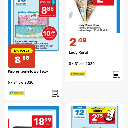
2
49
19% TANIEJ!
Lody Koral
8
88
5
-
31 sie 2026
Papier toaletowy Foxy
5
-
31 sie 2026