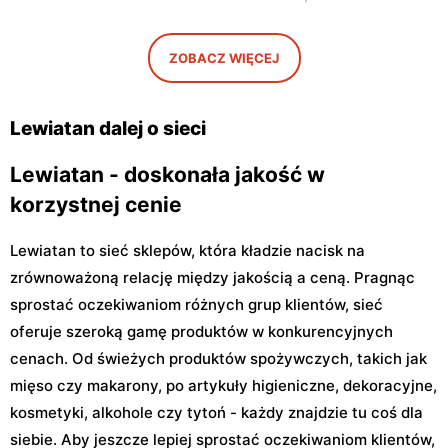
Petöfiego 3
48
Lewiatan
Lewiatan
ZOBACZ WIĘCEJ
Warszawa, ul. Antoniego
Warszawa, ul. Szeligowska
Kocjana 1/42
30 Lok. U2
Lewiatan dalej o sieci
Lewiatan - doskonała jakość w
korzystnej cenie
Lewiatan to sieć sklepów, która kładzie nacisk na
zrównoważoną relację między jakością a ceną. Pragnąc
sprostać oczekiwaniom różnych grup klientów, sieć
oferuje szeroką gamę produktów w konkurencyjnych
cenach. Od świeżych produktów spożywczych, takich jak
mięso czy makarony, po artykuły higieniczne, dekoracyjne,
kosmetyki, alkohole czy tytoń - każdy znajdzie tu coś dla
siebie. Aby jeszcze lepiej sprostać oczekiwaniom klientów,