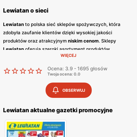
Lewiatan o sieci
Lewiatan
to polska sieć sklepów spożywczych, która
zdobyła zaufanie klientów dzięki wysokiej jakości
produktów oraz atrakcyjnym
niskim cenom
. Sklepy
Lewiatan
oferują szeroki asortyment produktów
WIĘCEJ
spożywczych, w tym świeże owoce i warzywa, pieczywo,
nabiał, mięso oraz artykuły codziennego użytku. Klienci
Ocena: 3.9 - 1695 głosów
cenią sobie bogaty wybór oraz częste
promocje
, które
Twoja ocena: 0.0
umożliwiają oszczędności na zakupach. Jednym z
kluczowych elementów strategii marketingowej
Lewiatan
OBSERWUJ
są regularnie wydawane
gazetki promocyjne
.
Gazetki
te
prezentują najnowsze
promocje
, specjalne oferty oraz
Lewiatan aktualne gazetki promocyjne
sezonowe wyprzedaże, dzięki czemu klienci mogą
planować swoje zakupy i korzystać z wyjątkowych okazji
cenowych. Publikacje te są dostępne zarówno w formie