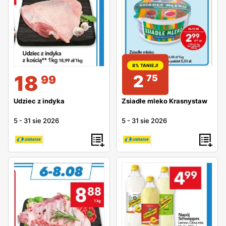
8% TANIEJ!
18
2
75
99
Udziec z indyka
Zsiadłe mleko Krasnystaw
5
-
31 sie 2026
5
-
31 sie 2026