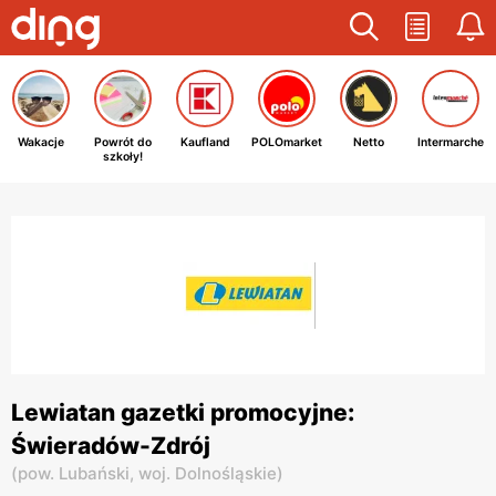
Wakacje
Powrót do
Kaufland
POLOmarket
Netto
Intermarche
szkoły!
Lewiatan gazetki promocyjne:
Świeradów-Zdrój
(
pow. Lubański,
woj. Dolnośląskie
)