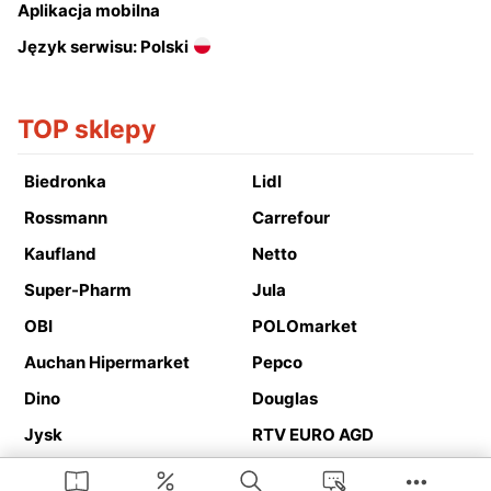
Aplikacja mobilna
Język serwisu: Polski
TOP sklepy
Biedronka
Lidl
Rossmann
Carrefour
Kaufland
Netto
Super-Pharm
Jula
OBI
POLOmarket
Auchan Hipermarket
Pepco
Dino
Douglas
Jysk
RTV EURO AGD
Action
Media Expert