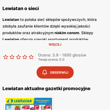
Lewiatan o sieci
Lewiatan
to polska sieć sklepów spożywczych, która
zdobyła zaufanie klientów dzięki wysokiej jakości
produktów oraz atrakcyjnym
niskim cenom
. Sklepy
Lewiatan
oferują szeroki asortyment produktów
WIĘCEJ
spożywczych, w tym świeże owoce i warzywa, pieczywo,
nabiał, mięso oraz artykuły codziennego użytku. Klienci
Ocena: 3.9 - 1695 głosów
cenią sobie bogaty wybór oraz częste
promocje
, które
Twoja ocena: 0.0
umożliwiają oszczędności na zakupach. Jednym z
kluczowych elementów strategii marketingowej
Lewiatan
OBSERWUJ
są regularnie wydawane
gazetki promocyjne
.
Gazetki
te
prezentują najnowsze
promocje
, specjalne oferty oraz
Lewiatan aktualne gazetki promocyjne
sezonowe wyprzedaże, dzięki czemu klienci mogą
planować swoje zakupy i korzystać z wyjątkowych okazji
cenowych. Publikacje te są dostępne zarówno w formie