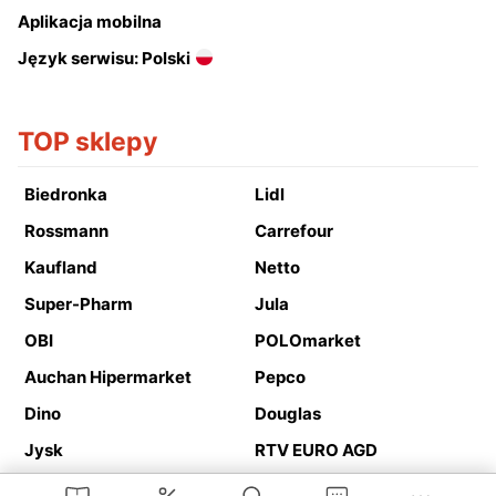
Aplikacja mobilna
Język serwisu: Polski
TOP sklepy
Biedronka
Lidl
Rossmann
Carrefour
Kaufland
Netto
Super-Pharm
Jula
OBI
POLOmarket
Auchan Hipermarket
Pepco
Dino
Douglas
Jysk
RTV EURO AGD
Action
Media Expert