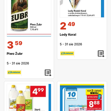
2
49
Lody Koral
3
59
5
-
31 sie 2026
Piwo Żubr
5
-
31 sie 2026