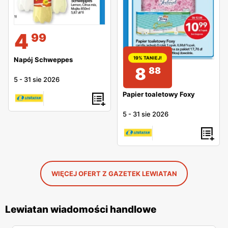
4
99
19% TANIEJ!
Napój Schweppes
8
88
5
-
31 sie 2026
Papier toaletowy Foxy
5
-
31 sie 2026
WIĘCEJ OFERT Z GAZETEK LEWIATAN
Lewiatan wiadomości handlowe