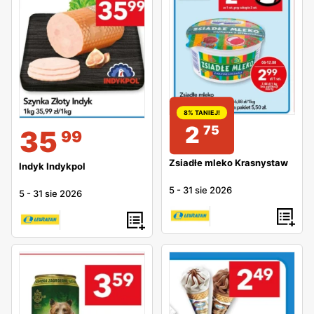
8% TANIEJ!
2
75
35
99
Zsiadłe mleko Krasnystaw
Indyk Indykpol
5
-
31 sie 2026
5
-
31 sie 2026