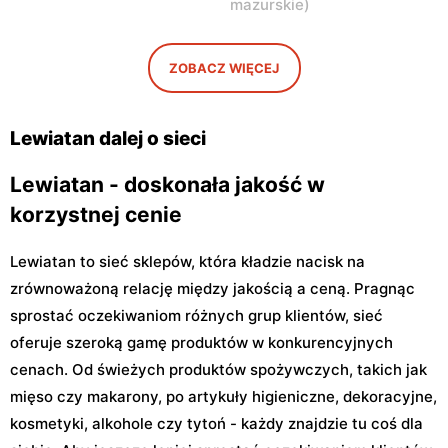
mazurskie
)
Warszawa, ul. Sándora
Warszawa, ul. Wrzeciono
Petöfiego 3
48
Lewiatan
Lewiatan
ZOBACZ WIĘCEJ
Warszawa, ul. Antoniego
Warszawa, ul. Szeligowska
Kocjana 1/42
30 Lok. U2
Lewiatan dalej o sieci
Lewiatan - doskonała jakość w
korzystnej cenie
Lewiatan to sieć sklepów, która kładzie nacisk na
zrównoważoną relację między jakością a ceną. Pragnąc
sprostać oczekiwaniom różnych grup klientów, sieć
oferuje szeroką gamę produktów w konkurencyjnych
cenach. Od świeżych produktów spożywczych, takich jak
mięso czy makarony, po artykuły higieniczne, dekoracyjne,
kosmetyki, alkohole czy tytoń - każdy znajdzie tu coś dla