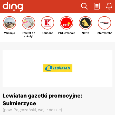
Wakacje
Powrót do
Kaufland
POLOmarket
Netto
Intermarche
szkoły!
Lewiatan gazetki promocyjne:
Sulmierzyce
(
pow. Pajęczański,
woj. Łódzkie
)