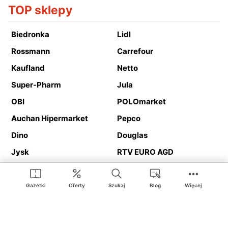
TOP sklepy
Biedronka
Lidl
Rossmann
Carrefour
Kaufland
Netto
Super-Pharm
Jula
OBI
POLOmarket
Auchan Hipermarket
Pepco
Dino
Douglas
Jysk
RTV EURO AGD
Action
Media Expert
Deichmann
Media Markt
Gazetki
Oferty
Szukaj
Blog
Więcej
Ding.pl to serwis internetowy prezentujący
gazetki promocyjne
oraz
katalogi
sklepów i dużych sieci handlowych. Dzięki