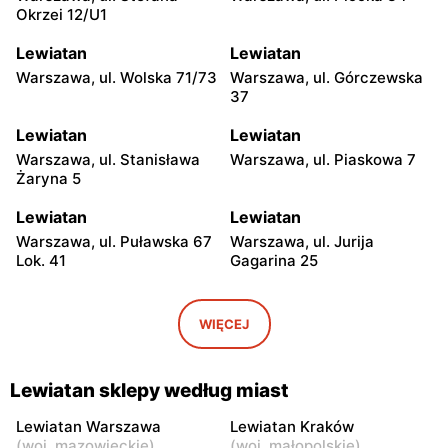
Okrzei 12/U1
Lewiatan
Lewiatan
Warszawa, ul. Wolska 71/73
Warszawa, ul. Górczewska
37
Lewiatan
Lewiatan
Warszawa, ul. Stanisława
Warszawa, ul. Piaskowa 7
Żaryna 5
Lewiatan
Lewiatan
Warszawa, ul. Puławska 67
Warszawa, ul. Jurija
Lok. 41
Gagarina 25
Lewiatan
Lewiatan
Warszawa, ul. Egipska 4
Warszawa, ul. Elbląska 37
WIĘCEJ
Lewiatan
Lewiatan
Warszawa, ul. Erazma
Warszawa, ul.
Lewiatan sklepy według miast
Ciołka 30
Międzyborska 48
Lewiatan Warszawa
Lewiatan Kraków
Lewiatan
Lewiatan
(
woj. mazowieckie
)
(
woj. małopolskie
)