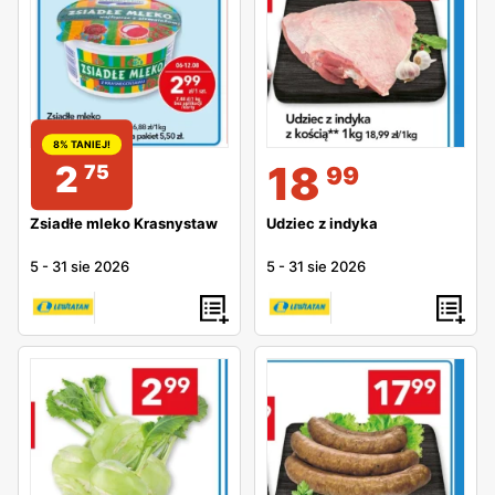
8% TANIEJ!
18
2
75
99
Zsiadłe mleko Krasnystaw
Udziec z indyka
5
-
31 sie 2026
5
-
31 sie 2026