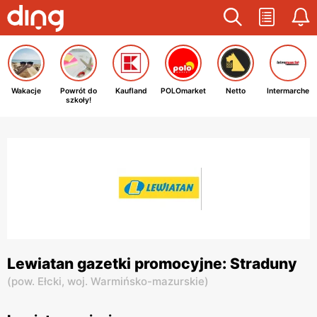
Wakacje
Powrót do
Kaufland
POLOmarket
Netto
Intermarche
szkoły!
Lewiatan gazetki promocyjne: Straduny
(
pow. Ełcki,
woj. Warmińsko-mazurskie
)