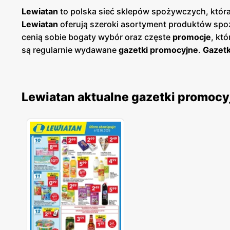
Lewiatan
to polska sieć sklepów spożywczych, która
Lewiatan
oferują szeroki asortyment produktów spoż
cenią sobie bogaty wybór oraz częste
promocje
, kt
są regularnie wydawane
gazetki promocyjne
.
Gazetk
planować swoje zakupy i korzystać z wyjątkowych oka
łatwy dostęp do aktualnych ofert. Sklepy
Lewiatan
zn
spożywczych dla szerokiego grona klientów. Firma k
Lewiatan aktualne gazetki promocy
od lokalnych dostawców. Dzięki temu
Lewiatan
zdoby
jakością, a szeroki asortyment obejmuje zarówno pop
innowacyjność i ciągłe udoskonalanie swojej oferty