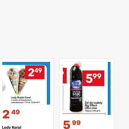
2
49
5
99
Lody Koral