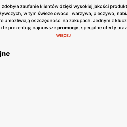
 zdobyła zaufanie klientów dzięki wysokiej jakości produ
ywczych, w tym świeże owoce i warzywa, pieczywo, nabiał
óre umożliwiają oszczędności na zakupach. Jednym z kluc
i
te prezentują najnowsze
promocje
, specjalne oferty or
zji cenowych. Publikacje te są dostępne zarówno w formie
WIĘCEJ
ajdują się w dogodnych lokalizacjach na terenie całej Pol
ładzie duży nacisk na jakość obsługi oraz świeżość ofer
jne
ł lojalność wielu zadowolonych klientów. Produkty ofer
ularne marki, jak i produkty własne, które są dostępne w
, aby sprostać oczekiwaniom klientów poszukujących świe