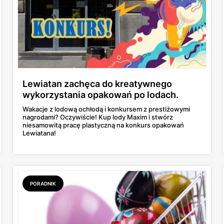
Lewiatan zachęca do kreatywnego
wykorzystania opakowań po lodach.
Prace plastyczne i rzeźby na konkurs!
Wakacje z lodową ochłodą i konkursem z prestiżowymi
nagrodami? Oczywiście! Kup lody Maxim i stwórz
niesamowitą pracę plastyczną na konkurs opakowań
Lewiatana!
PORADNIK