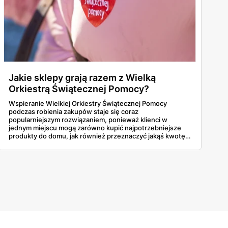
Jakie sklepy grają razem z Wielką
Orkiestrą Świątecznej Pomocy?
Wspieranie Wielkiej Orkiestry Świątecznej Pomocy
podczas robienia zakupów staje się coraz
popularniejszym rozwiązaniem, ponieważ klienci w
jednym miejscu mogą zarówno kupić najpotrzebniejsze
produkty do domu, jak również przeznaczyć jakąś kwotę
na rzecz potrzebujących. Jakie sklepy grają w tym roku z
WOŚP? Dowiedz się!