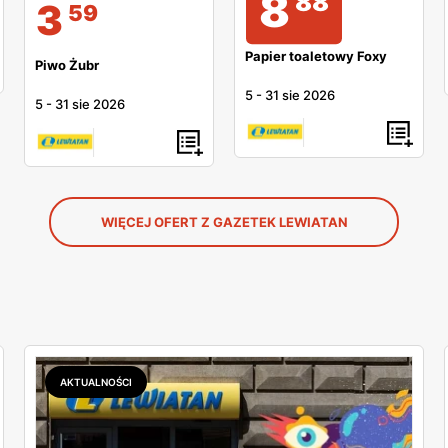
8
88
3
59
Papier toaletowy Foxy
Piwo Żubr
5
-
31 sie 2026
5
-
31 sie 2026
WIĘCEJ OFERT Z GAZETEK LEWIATAN
AKTUALNOŚCI