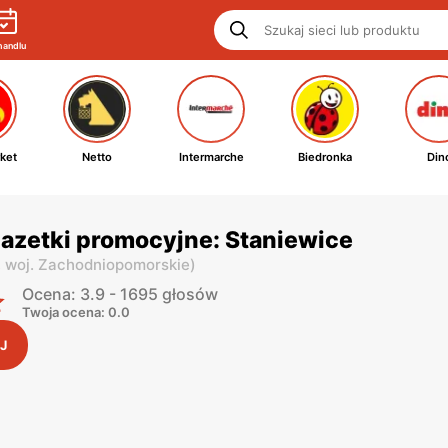
handlu
ket
Netto
Intermarche
Biedronka
Din
azetki promocyjne: Staniewice
,
woj. Zachodniopomorskie
)
Ocena: 3.9 - 1695 głosów
Twoja ocena: 0.0
J