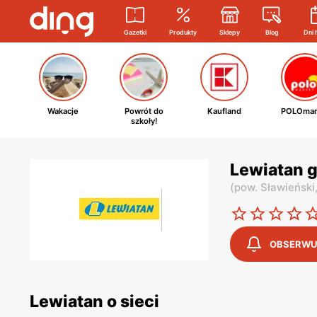
Gazetki
Produkty
Sklepy
Blog
Dni 
Wakacje
Powrót do
Kaufland
POLOmar
szkoły!
Lewiatan g
(
pow. Sławieński
OBSERWU
Lewiatan o sieci