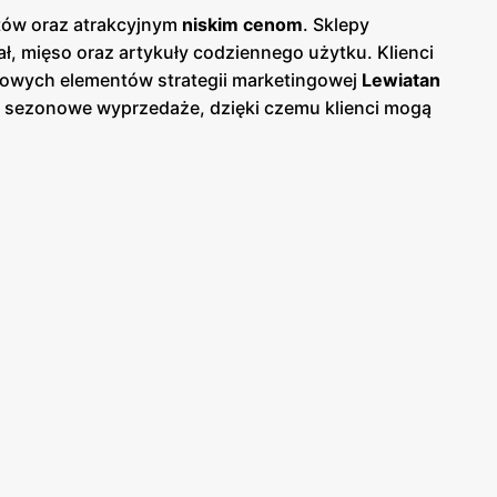
któw oraz atrakcyjnym
niskim cenom
. Sklepy
, mięso oraz artykuły codziennego użytku. Klienci
zowych elementów strategii marketingowej
Lewiatan
az sezonowe wyprzedaże, dzięki czemu klienci mogą
 papierowej w sklepach, jak i online, co umożliwia
ski, co ułatwia dostęp do szerokiej gamy produktów
owanych produktów, oferując bogaty wybór produktów
owane przez
Lewiatan
charakteryzują się wysoką
 atrakcyjnych
niskich cenach
. Sieć stawia na
żych i wysokiej jakości produktów spożywczych.