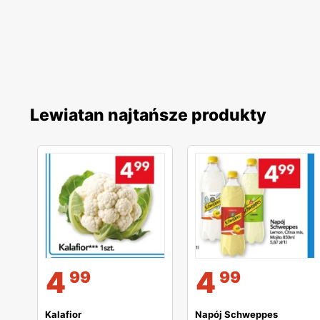
Lewiatan najtańsze produkty
4
4
99
99
Kalafior
Napój Schweppes