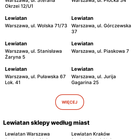
Warszawa, ul. Stefana
Warszawa, ul. Płocka 34
Okrzei 12/U1
Lewiatan
Lewiatan
Warszawa, ul. Wolska 71/73
Warszawa, ul. Górczewska
37
Lewiatan
Lewiatan
Warszawa, ul. Stanisława
Warszawa, ul. Piaskowa 7
Żaryna 5
Lewiatan
Lewiatan
Warszawa, ul. Puławska 67
Warszawa, ul. Jurija
Lok. 41
Gagarina 25
Lewiatan
Lewiatan
Warszawa, ul. Egipska 4
Warszawa, ul. Elbląska 37
WIĘCEJ
Lewiatan
Lewiatan
Warszawa, ul. Erazma
Warszawa, ul.
Lewiatan sklepy według miast
Ciołka 30
Międzyborska 48
Lewiatan Warszawa
Lewiatan Kraków