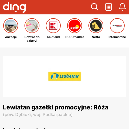
Wakacje
Powrót do
Kaufland
POLOmarket
Netto
Intermarche
szkoły!
Lewiatan gazetki promocyjne: Róża
(
pow. Dębicki,
woj. Podkarpackie
)