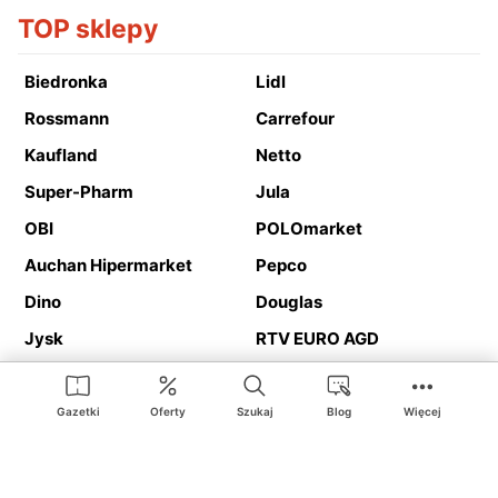
TOP sklepy
Biedronka
Lidl
Rossmann
Carrefour
Kaufland
Netto
Super-Pharm
Jula
OBI
POLOmarket
Auchan Hipermarket
Pepco
Dino
Douglas
Jysk
RTV EURO AGD
Action
Media Expert
Deichmann
Media Markt
Gazetki
Oferty
Szukaj
Blog
Więcej
Ding.pl to serwis internetowy prezentujący
gazetki promocyjne
oraz
katalogi
sklepów i dużych sieci handlowych. Dzięki