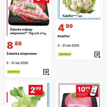
4
99
Kalafior
8
88
5
-
31 sie 2026
Żeberka wieprzowe
5
-
31 sie 2026