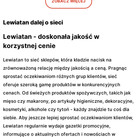
ZOBACZ WIĘCEJ
Warszawa, ul. Antoniego
Warszawa, ul. Szeligowska
Kocjana 1/42
30 Lok. U2
Lewiatan dalej o sieci
Lewiatan - doskonała jakość w
korzystnej cenie
Lewiatan to sieć sklepów, która kładzie nacisk na
zrównoważoną relację między jakością a ceną. Pragnąc
sprostać oczekiwaniom różnych grup klientów, sieć
oferuje szeroką gamę produktów w konkurencyjnych
cenach. Od świeżych produktów spożywczych, takich jak
mięso czy makarony, po artykuły higieniczne, dekoracyjne,
kosmetyki, alkohole czy tytoń - każdy znajdzie tu coś dla
siebie. Aby jeszcze lepiej sprostać oczekiwaniom klientów,
Lewiatan regularnie wydaje gazetki promocyjne,
informujące o aktualnych ofertach i nowościach w