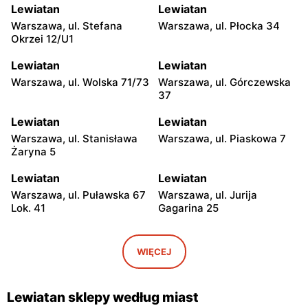
Lewiatan
Lewiatan
Warszawa, ul. Stefana
Warszawa, ul. Płocka 34
Okrzei 12/U1
Lewiatan
Lewiatan
Warszawa, ul. Wolska 71/73
Warszawa, ul. Górczewska
37
Lewiatan
Lewiatan
Warszawa, ul. Stanisława
Warszawa, ul. Piaskowa 7
Żaryna 5
Lewiatan
Lewiatan
Warszawa, ul. Puławska 67
Warszawa, ul. Jurija
Lok. 41
Gagarina 25
Lewiatan
Lewiatan
Warszawa, ul. Egipska 4
Warszawa, ul. Elbląska 37
WIĘCEJ
Lewiatan
Lewiatan
Warszawa, ul. Erazma
Warszawa, ul.
Lewiatan sklepy według miast
Ciołka 30
Międzyborska 48