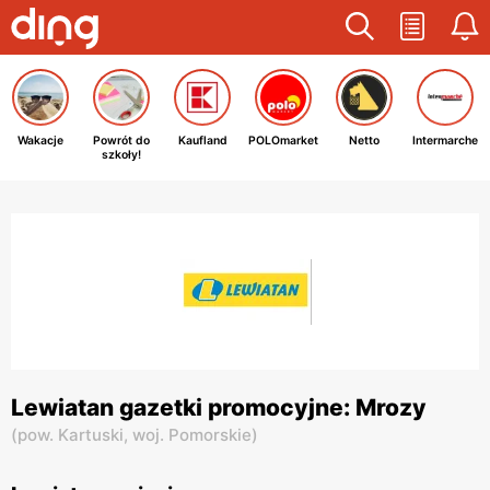
Wakacje
Powrót do
Kaufland
POLOmarket
Netto
Intermarche
szkoły!
Lewiatan gazetki promocyjne: Mrozy
(
pow. Kartuski,
woj. Pomorskie
)