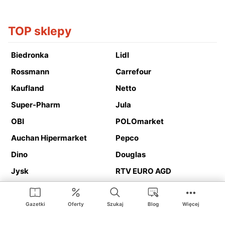
TOP sklepy
Biedronka
Lidl
Rossmann
Carrefour
Kaufland
Netto
Super-Pharm
Jula
OBI
POLOmarket
Auchan Hipermarket
Pepco
Dino
Douglas
Jysk
RTV EURO AGD
Action
Media Expert
Deichmann
Media Markt
Gazetki
Oferty
Szukaj
Blog
Więcej