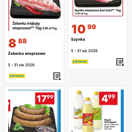
10
99
8
Szynka
88
5
-
31 sie 2026
Żeberka wieprzowe
5
-
31 sie 2026