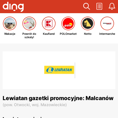
Wakacje
Powrót do
Kaufland
POLOmarket
Netto
Intermarche
szkoły!
Lewiatan gazetki promocyjne: Malcanów
(
pow. Otwocki,
woj. Mazowieckie
)