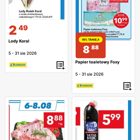
2
49
19% TANIEJ!
Lody Koral
8
88
5
-
31 sie 2026
Papier toaletowy Foxy
5
-
31 sie 2026