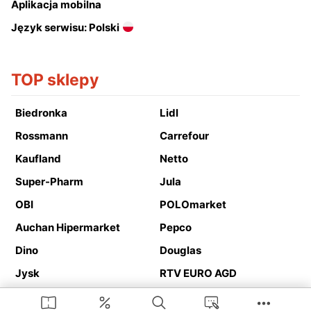
Aplikacja mobilna
Język serwisu: Polski
TOP sklepy
Biedronka
Lidl
Rossmann
Carrefour
Kaufland
Netto
Super-Pharm
Jula
OBI
POLOmarket
Auchan Hipermarket
Pepco
Dino
Douglas
Jysk
RTV EURO AGD
Action
Media Expert