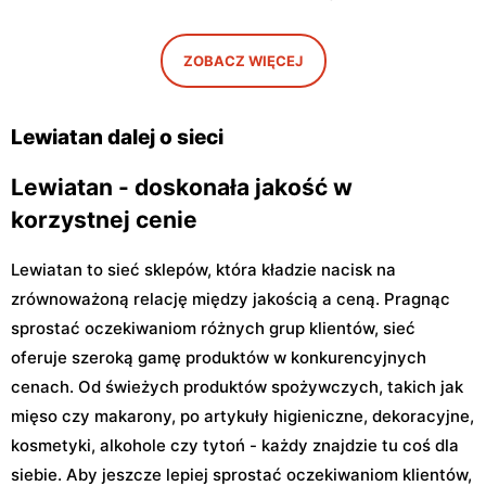
Petöfiego 3
48
Lewiatan
Lewiatan
ZOBACZ WIĘCEJ
Warszawa, ul. Antoniego
Warszawa, ul. Szeligowska
Kocjana 1/42
30 Lok. U2
Lewiatan dalej o sieci
Lewiatan - doskonała jakość w
korzystnej cenie
Lewiatan to sieć sklepów, która kładzie nacisk na
zrównoważoną relację między jakością a ceną. Pragnąc
sprostać oczekiwaniom różnych grup klientów, sieć
oferuje szeroką gamę produktów w konkurencyjnych
cenach. Od świeżych produktów spożywczych, takich jak
mięso czy makarony, po artykuły higieniczne, dekoracyjne,
kosmetyki, alkohole czy tytoń - każdy znajdzie tu coś dla
siebie. Aby jeszcze lepiej sprostać oczekiwaniom klientów,