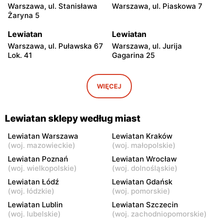
Warszawa, ul. Stanisława
Warszawa, ul. Piaskowa 7
Żaryna 5
Lewiatan
Lewiatan
Warszawa, ul. Puławska 67
Warszawa, ul. Jurija
Lok. 41
Gagarina 25
Lewiatan
Lewiatan
Warszawa, ul. Egipska 4
Warszawa, ul. Elbląska 37
WIĘCEJ
Lewiatan
Lewiatan
Warszawa, ul. Erazma
Warszawa, ul.
Lewiatan sklepy według miast
Ciołka 30
Międzyborska 48
Lewiatan Warszawa
Lewiatan Kraków
Lewiatan
Lewiatan
(
woj. mazowieckie
)
(
woj. małopolskie
)
Warszawa, ul. Sabały 3
Warszawa, ul. Majdańska 11
Lewiatan Poznań
Lewiatan Wrocław
(
woj. wielkopolskie
)
(
woj. dolnośląskie
)
Lewiatan
Lewiatan
Lewiatan Łódź
Lewiatan Gdańsk
Warszawa al. Stanów
Warszawa, ul.
(
woj. łódzkie
)
(
woj. pomorskie
)
Zjednoczonych 72 Lok. 4
Bernardyńska 25
Lewiatan Lublin
Lewiatan Szczecin
(
woj. lubelskie
)
(
woj. zachodniopomorskie
)
Lewiatan
Lewiatan