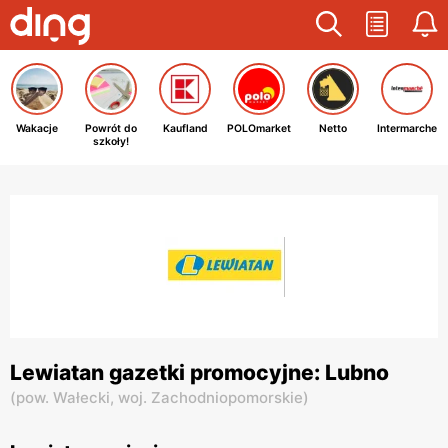
Wakacje
Powrót do
Kaufland
POLOmarket
Netto
Intermarche
szkoły!
Lewiatan gazetki promocyjne: Lubno
(
pow. Wałecki,
woj. Zachodniopomorskie
)