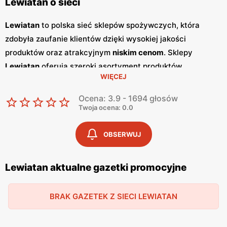
Lewiatan o sieci
Lewiatan
to polska sieć sklepów spożywczych, która
zdobyła zaufanie klientów dzięki wysokiej jakości
produktów oraz atrakcyjnym
niskim cenom
. Sklepy
Lewiatan
oferują szeroki asortyment produktów
WIĘCEJ
spożywczych, w tym świeże owoce i warzywa, pieczywo,
nabiał, mięso oraz artykuły codziennego użytku. Klienci
Ocena: 3.9 - 1694 głosów
cenią sobie bogaty wybór oraz częste
promocje
, które
Twoja ocena: 0.0
umożliwiają oszczędności na zakupach. Jednym z
kluczowych elementów strategii marketingowej
Lewiatan
OBSERWUJ
są regularnie wydawane
gazetki promocyjne
.
Gazetki
te
prezentują najnowsze
promocje
, specjalne oferty oraz
Lewiatan aktualne gazetki promocyjne
sezonowe wyprzedaże, dzięki czemu klienci mogą
planować swoje zakupy i korzystać z wyjątkowych okazji
BRAK GAZETEK Z SIECI LEWIATAN
cenowych. Publikacje te są dostępne zarówno w formie
papierowej w sklepach, jak i online, co umożliwia łatwy