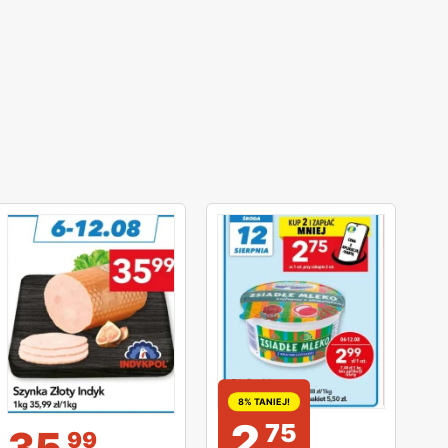
8% TANIEJ!
2
75
35
99