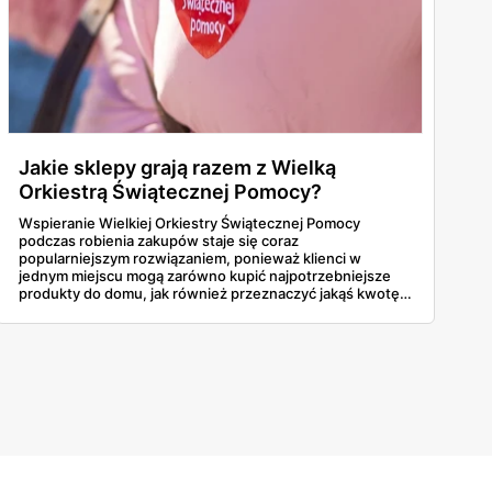
Jakie sklepy grają razem z Wielką
Orkiestrą Świątecznej Pomocy?
Wspieranie Wielkiej Orkiestry Świątecznej Pomocy
podczas robienia zakupów staje się coraz
popularniejszym rozwiązaniem, ponieważ klienci w
jednym miejscu mogą zarówno kupić najpotrzebniejsze
produkty do domu, jak również przeznaczyć jakąś kwotę
na rzecz potrzebujących. Jakie sklepy grają w tym roku z
WOŚP? Dowiedz się!