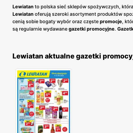
Lewiatan
to polska sieć sklepów spożywczych, która
Lewiatan
oferują szeroki asortyment produktów spoż
cenią sobie bogaty wybór oraz częste
promocje
, kt
są regularnie wydawane
gazetki promocyjne
.
Gazetk
planować swoje zakupy i korzystać z wyjątkowych oka
łatwy dostęp do aktualnych ofert. Sklepy
Lewiatan
zn
spożywczych dla szerokiego grona klientów. Firma k
Lewiatan aktualne gazetki promocy
od lokalnych dostawców. Dzięki temu
Lewiatan
zdoby
jakością, a szeroki asortyment obejmuje zarówno pop
innowacyjność i ciągłe udoskonalanie swojej oferty