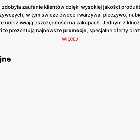
 zdobyła zaufanie klientów dzięki wysokiej jakości produ
ywczych, w tym świeże owoce i warzywa, pieczywo, nabiał
óre umożliwiają oszczędności na zakupach. Jednym z kluc
i
te prezentują najnowsze
promocje
, specjalne oferty or
zji cenowych. Publikacje te są dostępne zarówno w formie
WIĘCEJ
ajdują się w dogodnych lokalizacjach na terenie całej Pol
ładzie duży nacisk na jakość obsługi oraz świeżość ofer
jne
ł lojalność wielu zadowolonych klientów. Produkty ofer
ularne marki, jak i produkty własne, które są dostępne w
, aby sprostać oczekiwaniom klientów poszukujących świe