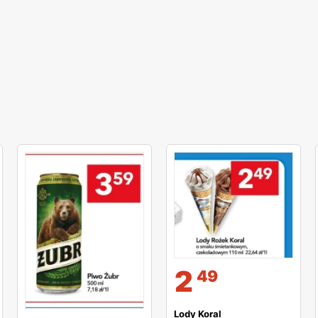
2
49
Lody Koral