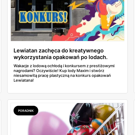
Lewiatan zachęca do kreatywnego
wykorzystania opakowań po lodach.
Prace plastyczne i rzeźby na konkurs!
Wakacje z lodową ochłodą i konkursem z prestiżowymi
nagrodami? Oczywiście! Kup lody Maxim i stwórz
niesamowitą pracę plastyczną na konkurs opakowań
Lewiatana!
PORADNIK