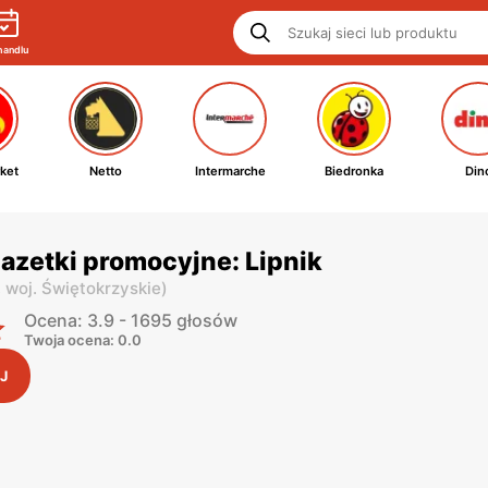
handlu
ket
Netto
Intermarche
Biedronka
Din
azetki promocyjne: Lipnik
,
woj. Świętokrzyskie
)
Ocena: 3.9 - 1695 głosów
Twoja ocena: 0.0
J