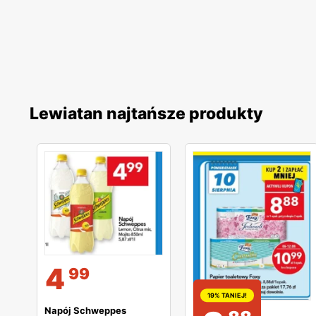
Lewiatan najtańsze produkty
4
99
19% TANIEJ!
Napój Schweppes