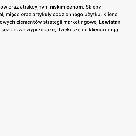
któw oraz atrakcyjnym
niskim cenom
. Sklepy
, mięso oraz artykuły codziennego użytku. Klienci
zowych elementów strategii marketingowej
Lewiatan
az sezonowe wyprzedaże, dzięki czemu klienci mogą
 papierowej w sklepach, jak i online, co umożliwia
ski, co ułatwia dostęp do szerokiej gamy produktów
owanych produktów, oferując bogaty wybór produktów
owane przez
Lewiatan
charakteryzują się wysoką
 atrakcyjnych
niskich cenach
. Sieć stawia na
żych i wysokiej jakości produktów spożywczych.