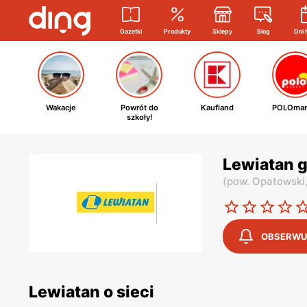
Gazetki
Produkty
Sklepy
Blog
Dni 
Wakacje
Powrót do
Kaufland
POLOmar
szkoły!
Lewiatan g
(
pow. Opatowski
OBSERWU
Lewiatan o sieci