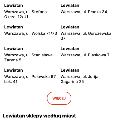
Lewiatan
Lewiatan
Warszawa, ul. Stefana
Warszawa, ul. Płocka 34
Okrzei 12/U1
Lewiatan
Lewiatan
Warszawa, ul. Wolska 71/73
Warszawa, ul. Górczewska
37
Lewiatan
Lewiatan
Warszawa, ul. Stanisława
Warszawa, ul. Piaskowa 7
Żaryna 5
Lewiatan
Lewiatan
Warszawa, ul. Puławska 67
Warszawa, ul. Jurija
Lok. 41
Gagarina 25
Lewiatan
Lewiatan
Warszawa, ul. Egipska 4
Warszawa, ul. Elbląska 37
WIĘCEJ
Lewiatan
Lewiatan
Warszawa, ul. Erazma
Warszawa, ul.
Lewiatan sklepy według miast