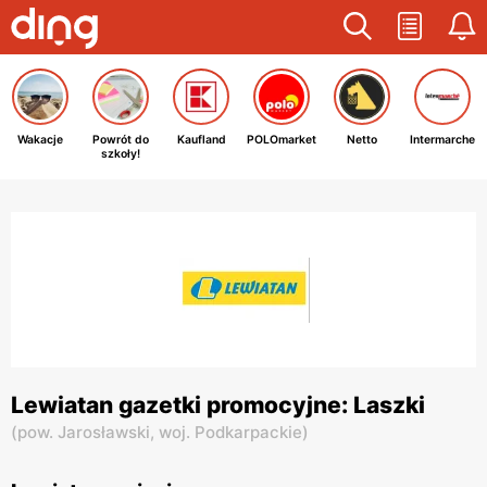
Wakacje
Powrót do
Kaufland
POLOmarket
Netto
Intermarche
szkoły!
Lewiatan gazetki promocyjne: Laszki
(
pow. Jarosławski,
woj. Podkarpackie
)