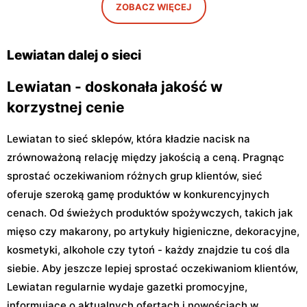
Lewiatan
Lewiatan
ZOBACZ WIĘCEJ
Warszawa, ul. Antoniego
Warszawa, ul. Szeligowska
Kocjana 1/42
30 Lok. U2
Lewiatan dalej o sieci
Lewiatan - doskonała jakość w
korzystnej cenie
Lewiatan to sieć sklepów, która kładzie nacisk na
zrównoważoną relację między jakością a ceną. Pragnąc
sprostać oczekiwaniom różnych grup klientów, sieć
oferuje szeroką gamę produktów w konkurencyjnych
cenach. Od świeżych produktów spożywczych, takich jak
mięso czy makarony, po artykuły higieniczne, dekoracyjne,
kosmetyki, alkohole czy tytoń - każdy znajdzie tu coś dla
siebie. Aby jeszcze lepiej sprostać oczekiwaniom klientów,
Lewiatan regularnie wydaje gazetki promocyjne,
informujące o aktualnych ofertach i nowościach w