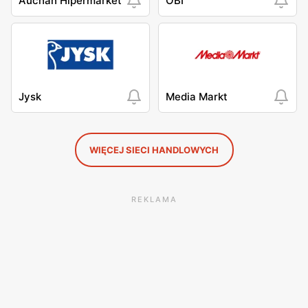
Auchan Hipermarket
OBI
Jysk
Media Markt
WIĘCEJ SIECI HANDLOWYCH
REKLAMA