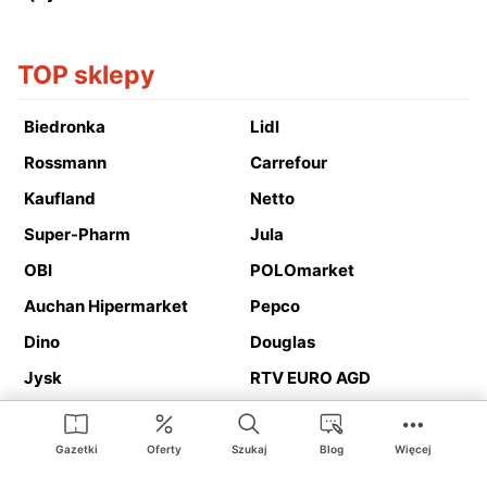
TOP sklepy
Biedronka
Lidl
Rossmann
Carrefour
Kaufland
Netto
Super-Pharm
Jula
OBI
POLOmarket
Auchan Hipermarket
Pepco
Dino
Douglas
Jysk
RTV EURO AGD
Action
Media Expert
Deichmann
Media Markt
Gazetki
Oferty
Szukaj
Blog
Więcej