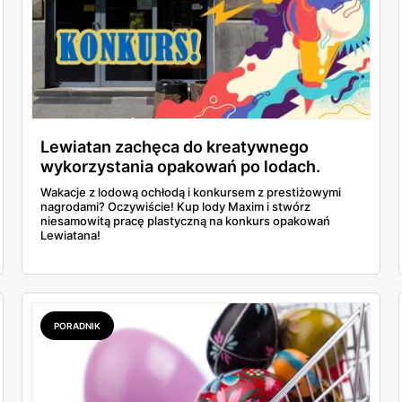
Lewiatan zachęca do kreatywnego
wykorzystania opakowań po lodach.
Prace plastyczne i rzeźby na konkurs!
Wakacje z lodową ochłodą i konkursem z prestiżowymi
nagrodami? Oczywiście! Kup lody Maxim i stwórz
niesamowitą pracę plastyczną na konkurs opakowań
Lewiatana!
PORADNIK