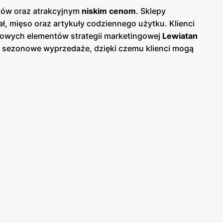
któw oraz atrakcyjnym
niskim cenom
. Sklepy
, mięso oraz artykuły codziennego użytku. Klienci
zowych elementów strategii marketingowej
Lewiatan
az sezonowe wyprzedaże, dzięki czemu klienci mogą
 papierowej w sklepach, jak i online, co umożliwia
ski, co ułatwia dostęp do szerokiej gamy produktów
owanych produktów, oferując bogaty wybór produktów
owane przez
Lewiatan
charakteryzują się wysoką
 atrakcyjnych
niskich cenach
. Sieć stawia na
żych i wysokiej jakości produktów spożywczych.