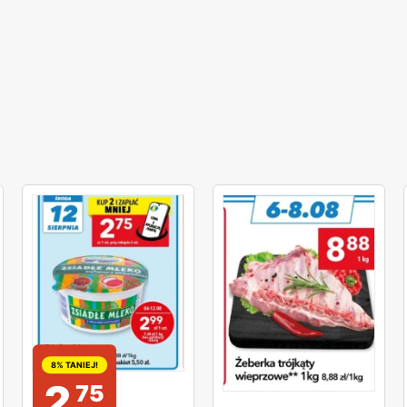
8% TANIEJ!
2
75