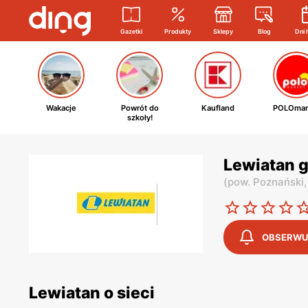
Gazetki
Produkty
Sklepy
Blog
Dni 
Wakacje
Powrót do
Kaufland
POLOmar
szkoły!
Lewiatan g
(
pow. Poznański
OBSERWU
Lewiatan o sieci