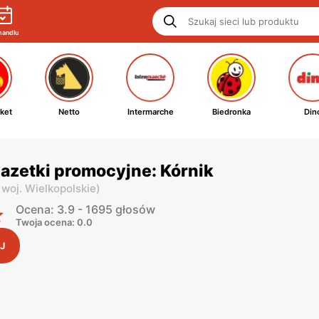
handlu
ket
Netto
Intermarche
Biedronka
Din
azetki promocyjne: Kórnik
,
woj. Wielkopolskie
)
Ocena: 3.9 - 1695 głosów
Twoja ocena: 0.0
J