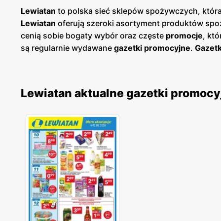
Lewiatan
to polska sieć sklepów spożywczych, która
Lewiatan
oferują szeroki asortyment produktów spoż
cenią sobie bogaty wybór oraz częste
promocje
, kt
są regularnie wydawane
gazetki promocyjne
.
Gazetk
planować swoje zakupy i korzystać z wyjątkowych oka
łatwy dostęp do aktualnych ofert. Sklepy
Lewiatan
zn
spożywczych dla szerokiego grona klientów. Firma k
Lewiatan aktualne gazetki promocy
od lokalnych dostawców. Dzięki temu
Lewiatan
zdoby
jakością, a szeroki asortyment obejmuje zarówno pop
innowacyjność i ciągłe udoskonalanie swojej oferty