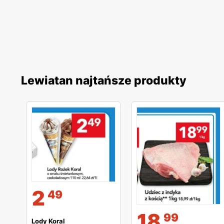
Lewiatan najtańsze produkty
2
49
18
99
Lody Koral