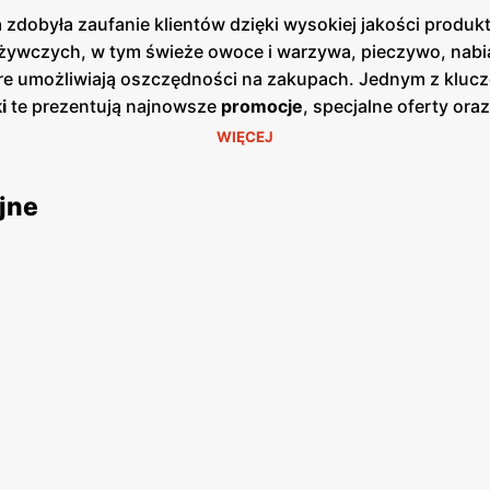
 zdobyła zaufanie klientów dzięki wysokiej jakości produ
ywczych, w tym świeże owoce i warzywa, pieczywo, nabiał
óre umożliwiają oszczędności na zakupach. Jednym z kluc
i
te prezentują najnowsze
promocje
, specjalne oferty or
zji cenowych. Publikacje te są dostępne zarówno w formie
WIĘCEJ
ajdują się w dogodnych lokalizacjach na terenie całej Pol
ładzie duży nacisk na jakość obsługi oraz świeżość ofer
jne
ł lojalność wielu zadowolonych klientów. Produkty ofer
ularne marki, jak i produkty własne, które są dostępne w
, aby sprostać oczekiwaniom klientów poszukujących świe