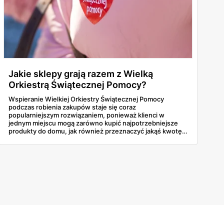
Jakie sklepy grają razem z Wielką
Orkiestrą Świątecznej Pomocy?
Wspieranie Wielkiej Orkiestry Świątecznej Pomocy
podczas robienia zakupów staje się coraz
popularniejszym rozwiązaniem, ponieważ klienci w
jednym miejscu mogą zarówno kupić najpotrzebniejsze
produkty do domu, jak również przeznaczyć jakąś kwotę
na rzecz potrzebujących. Jakie sklepy grają w tym roku z
WOŚP? Dowiedz się!