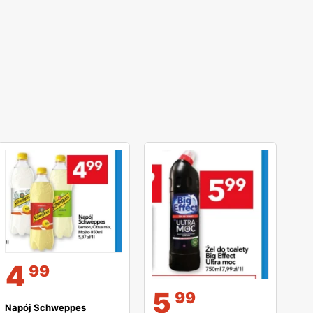
4
99
5
99
Napój Schweppes