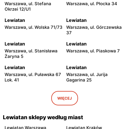
Warszawa, ul. Stefana
Warszawa, ul. Płocka 34
Okrzei 12/U1
Lewiatan
Lewiatan
Warszawa, ul. Wolska 71/73
Warszawa, ul. Górczewska
37
Lewiatan
Lewiatan
Warszawa, ul. Stanisława
Warszawa, ul. Piaskowa 7
Żaryna 5
Lewiatan
Lewiatan
Warszawa, ul. Puławska 67
Warszawa, ul. Jurija
Lok. 41
Gagarina 25
Lewiatan
Lewiatan
Warszawa, ul. Egipska 4
Warszawa, ul. Elbląska 37
WIĘCEJ
Lewiatan
Lewiatan
Warszawa, ul. Erazma
Warszawa, ul.
Lewiatan sklepy według miast
Ciołka 30
Międzyborska 48
Lewiatan Warszawa
Lewiatan Kraków