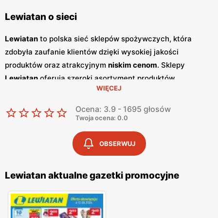
Lewiatan o sieci
Lewiatan
to polska sieć sklepów spożywczych, która
zdobyła zaufanie klientów dzięki wysokiej jakości
produktów oraz atrakcyjnym
niskim cenom
. Sklepy
Lewiatan
oferują szeroki asortyment produktów
WIĘCEJ
spożywczych, w tym świeże owoce i warzywa, pieczywo,
nabiał, mięso oraz artykuły codziennego użytku. Klienci
Ocena: 3.9 - 1695 głosów
cenią sobie bogaty wybór oraz częste
promocje
, które
Twoja ocena: 0.0
umożliwiają oszczędności na zakupach. Jednym z
kluczowych elementów strategii marketingowej
Lewiatan
OBSERWUJ
są regularnie wydawane
gazetki promocyjne
.
Gazetki
te
prezentują najnowsze
promocje
, specjalne oferty oraz
Lewiatan aktualne gazetki promocyjne
sezonowe wyprzedaże, dzięki czemu klienci mogą
planować swoje zakupy i korzystać z wyjątkowych okazji
cenowych. Publikacje te są dostępne zarówno w formie