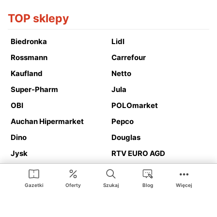
TOP sklepy
Biedronka
Lidl
Rossmann
Carrefour
Kaufland
Netto
Super-Pharm
Jula
OBI
POLOmarket
Auchan Hipermarket
Pepco
Dino
Douglas
Jysk
RTV EURO AGD
Action
Media Expert
Deichmann
Media Markt
Gazetki
Oferty
Szukaj
Blog
Więcej
Ding.pl to serwis internetowy prezentujący
gazetki promocyjne