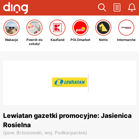
Wakacje
Powrót do
Kaufland
POLOmarket
Netto
Intermarche
szkoły!
Lewiatan gazetki promocyjne: Jasienica
Rosielna
(
pow. Brzozowski,
woj. Podkarpackie
)