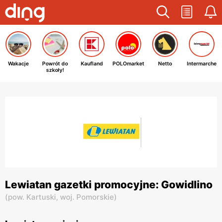
Wakacje
Powrót do
Kaufland
POLOmarket
Netto
Intermarche
szkoły!
Lewiatan gazetki promocyjne: Gowidlino
(
pow. Kartuski,
woj. Pomorskie
)