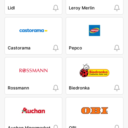
Lidl
Leroy Merlin
Castorama
Pepco
Rossmann
Biedronka
Auchan Hipermarket
OBI