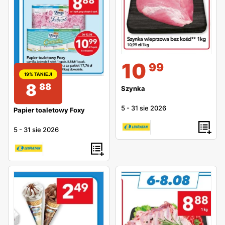
10
99
19% TANIEJ!
8
88
Szynka
5
-
31 sie 2026
Papier toaletowy Foxy
5
-
31 sie 2026