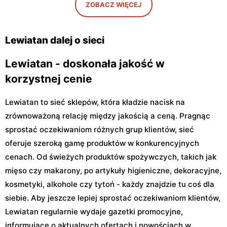
Lewiatan
Lewiatan
ZOBACZ WIĘCEJ
Warszawa, ul. Antoniego
Warszawa, ul. Szeligowska
Kocjana 1/42
30 Lok. U2
Lewiatan dalej o sieci
Lewiatan - doskonała jakość w
korzystnej cenie
Lewiatan to sieć sklepów, która kładzie nacisk na
zrównoważoną relację między jakością a ceną. Pragnąc
sprostać oczekiwaniom różnych grup klientów, sieć
oferuje szeroką gamę produktów w konkurencyjnych
cenach. Od świeżych produktów spożywczych, takich jak
mięso czy makarony, po artykuły higieniczne, dekoracyjne,
kosmetyki, alkohole czy tytoń - każdy znajdzie tu coś dla
siebie. Aby jeszcze lepiej sprostać oczekiwaniom klientów,
Lewiatan regularnie wydaje gazetki promocyjne,
informujące o aktualnych ofertach i nowościach w