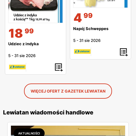
4
99
18
Napój Schweppes
99
5
-
31 sie 2026
Udziec z indyka
5
-
31 sie 2026
WIĘCEJ OFERT Z GAZETEK LEWIATAN
Lewiatan wiadomości handlowe
AKTUALNOŚCI