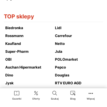
TOP sklepy
Biedronka
Lidl
Rossmann
Carrefour
Kaufland
Netto
Super-Pharm
Jula
OBI
POLOmarket
Auchan Hipermarket
Pepco
Dino
Douglas
Jysk
RTV EURO AGD
Action
Media Expert
Deichmann
Media Markt
Gazetki
Oferty
Szukaj
Blog
Więcej