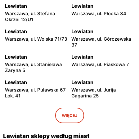
Lewiatan
Lewiatan
Warszawa, ul. Stefana
Warszawa, ul. Płocka 34
Okrzei 12/U1
Lewiatan
Lewiatan
Warszawa, ul. Wolska 71/73
Warszawa, ul. Górczewska
37
Lewiatan
Lewiatan
Warszawa, ul. Stanisława
Warszawa, ul. Piaskowa 7
Żaryna 5
Lewiatan
Lewiatan
Warszawa, ul. Puławska 67
Warszawa, ul. Jurija
Lok. 41
Gagarina 25
Lewiatan
Lewiatan
Warszawa, ul. Egipska 4
Warszawa, ul. Elbląska 37
WIĘCEJ
Lewiatan
Lewiatan
Warszawa, ul. Erazma
Warszawa, ul.
Lewiatan sklepy według miast