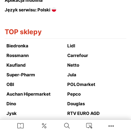
Aplikacja mobilna
Język serwisu: Polski
TOP sklepy
Biedronka
Lidl
Rossmann
Carrefour
Kaufland
Netto
Super-Pharm
Jula
OBI
POLOmarket
Auchan Hipermarket
Pepco
Dino
Douglas
Jysk
RTV EURO AGD
Action
Media Expert