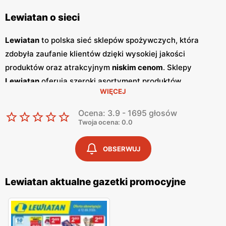
Lewiatan o sieci
Lewiatan
to polska sieć sklepów spożywczych, która
zdobyła zaufanie klientów dzięki wysokiej jakości
produktów oraz atrakcyjnym
niskim cenom
. Sklepy
Lewiatan
oferują szeroki asortyment produktów
WIĘCEJ
spożywczych, w tym świeże owoce i warzywa, pieczywo,
nabiał, mięso oraz artykuły codziennego użytku. Klienci
Ocena: 3.9 - 1695 głosów
cenią sobie bogaty wybór oraz częste
promocje
, które
Twoja ocena: 0.0
umożliwiają oszczędności na zakupach. Jednym z
kluczowych elementów strategii marketingowej
Lewiatan
OBSERWUJ
są regularnie wydawane
gazetki promocyjne
.
Gazetki
te
prezentują najnowsze
promocje
, specjalne oferty oraz
Lewiatan aktualne gazetki promocyjne
sezonowe wyprzedaże, dzięki czemu klienci mogą
planować swoje zakupy i korzystać z wyjątkowych okazji
cenowych. Publikacje te są dostępne zarówno w formie