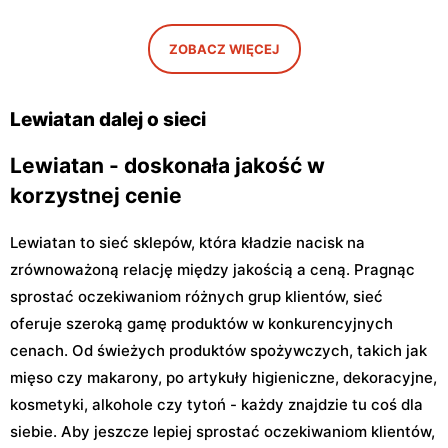
Petöfiego 3
48
Lewiatan
Lewiatan
ZOBACZ WIĘCEJ
Warszawa, ul. Antoniego
Warszawa, ul. Szeligowska
Kocjana 1/42
30 Lok. U2
Lewiatan dalej o sieci
Lewiatan - doskonała jakość w
korzystnej cenie
Lewiatan to sieć sklepów, która kładzie nacisk na
zrównoważoną relację między jakością a ceną. Pragnąc
sprostać oczekiwaniom różnych grup klientów, sieć
oferuje szeroką gamę produktów w konkurencyjnych
cenach. Od świeżych produktów spożywczych, takich jak
mięso czy makarony, po artykuły higieniczne, dekoracyjne,
kosmetyki, alkohole czy tytoń - każdy znajdzie tu coś dla
siebie. Aby jeszcze lepiej sprostać oczekiwaniom klientów,