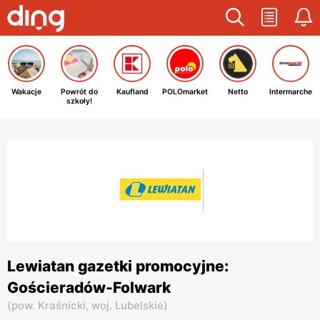
Wakacje
Powrót do
Kaufland
POLOmarket
Netto
Intermarche
szkoły!
Lewiatan gazetki promocyjne:
Gościeradów-Folwark
(
pow. Kraśnicki,
woj. Lubelskie
)