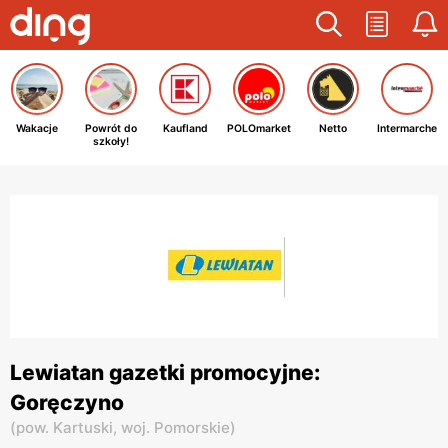
Wakacje
Powrót do
Kaufland
POLOmarket
Netto
Intermarche
szkoły!
Lewiatan gazetki promocyjne:
Goręczyno
(
pow. Kartuski,
woj. Pomorskie
)