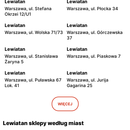
Lewiatan
Lewiatan
Warszawa, ul. Stefana
Warszawa, ul. Płocka 34
Okrzei 12/U1
Lewiatan
Lewiatan
Warszawa, ul. Wolska 71/73
Warszawa, ul. Górczewska
37
Lewiatan
Lewiatan
Warszawa, ul. Stanisława
Warszawa, ul. Piaskowa 7
Żaryna 5
Lewiatan
Lewiatan
Warszawa, ul. Puławska 67
Warszawa, ul. Jurija
Lok. 41
Gagarina 25
Lewiatan
Lewiatan
Warszawa, ul. Egipska 4
Warszawa, ul. Elbląska 37
WIĘCEJ
Lewiatan
Lewiatan
Warszawa, ul. Erazma
Warszawa, ul.
Lewiatan sklepy według miast
Ciołka 30
Międzyborska 48