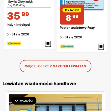
19% TANIEJ!
35
99
8
88
Indyk Indykpol
Papier toaletowy Foxy
5
-
31 sie 2026
5
-
31 sie 2026
WIĘCEJ OFERT Z GAZETEK LEWIATAN
Lewiatan wiadomości handlowe
AKTUALNOŚCI