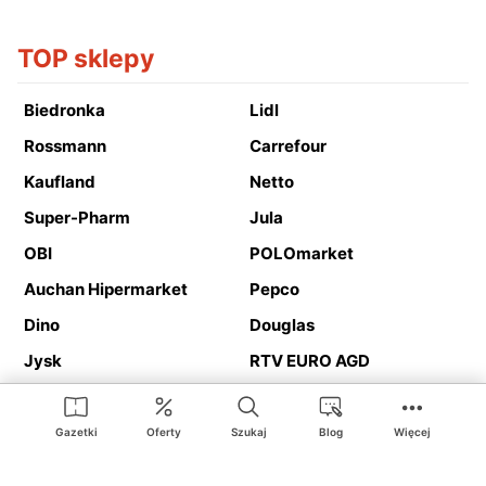
TOP sklepy
Biedronka
Lidl
Rossmann
Carrefour
Kaufland
Netto
Super-Pharm
Jula
OBI
POLOmarket
Auchan Hipermarket
Pepco
Dino
Douglas
Jysk
RTV EURO AGD
Action
Media Expert
Deichmann
Media Markt
Gazetki
Oferty
Szukaj
Blog
Więcej