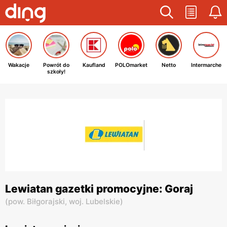
Wakacje
Powrót do
Kaufland
POLOmarket
Netto
Intermarche
szkoły!
Lewiatan gazetki promocyjne: Goraj
(
pow. Biłgorajski,
woj. Lubelskie
)