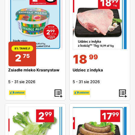
8% TANIEJ!
18
2
75
99
Zsiadłe mleko Krasnystaw
Udziec z indyka
5
-
31 sie 2026
5
-
31 sie 2026