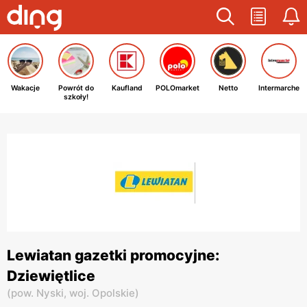
Wakacje
Powrót do
Kaufland
POLOmarket
Netto
Intermarche
szkoły!
Lewiatan gazetki promocyjne:
Dziewiętlice
(
pow. Nyski,
woj. Opolskie
)