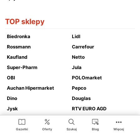
TOP sklepy
Biedronka
Lidl
Rossmann
Carrefour
Kaufland
Netto
Super-Pharm
Jula
OBI
POLOmarket
Auchan Hipermarket
Pepco
Dino
Douglas
Jysk
RTV EURO AGD
Action
Media Expert
Deichmann
Media Markt
Gazetki
Oferty
Szukaj
Blog
Więcej