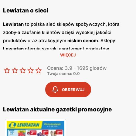
Lewiatan o sieci
Lewiatan
to polska sieć sklepów spożywczych, która
zdobyła zaufanie klientów dzięki wysokiej jakości
produktów oraz atrakcyjnym
niskim cenom
. Sklepy
Lewiatan
oferują szeroki asortyment produktów
WIĘCEJ
spożywczych, w tym świeże owoce i warzywa, pieczywo,
nabiał, mięso oraz artykuły codziennego użytku. Klienci
Ocena: 3.9 - 1695 głosów
cenią sobie bogaty wybór oraz częste
promocje
, które
Twoja ocena: 0.0
umożliwiają oszczędności na zakupach. Jednym z
kluczowych elementów strategii marketingowej
Lewiatan
OBSERWUJ
są regularnie wydawane
gazetki promocyjne
.
Gazetki
te
prezentują najnowsze
promocje
, specjalne oferty oraz
Lewiatan aktualne gazetki promocyjne
sezonowe wyprzedaże, dzięki czemu klienci mogą
planować swoje zakupy i korzystać z wyjątkowych okazji
cenowych. Publikacje te są dostępne zarówno w formie