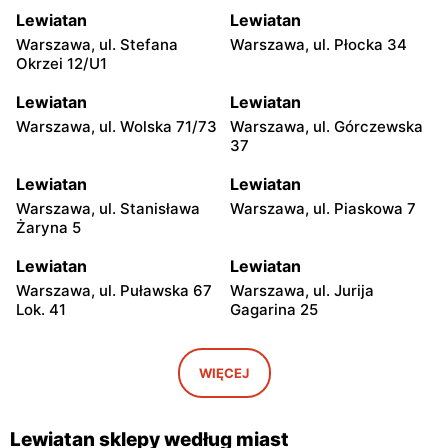
Lewiatan
Lewiatan
Warszawa, ul. Stefana
Warszawa, ul. Płocka 34
Okrzei 12/U1
Lewiatan
Lewiatan
Warszawa, ul. Wolska 71/73
Warszawa, ul. Górczewska
37
Lewiatan
Lewiatan
Warszawa, ul. Stanisława
Warszawa, ul. Piaskowa 7
Żaryna 5
Lewiatan
Lewiatan
Warszawa, ul. Puławska 67
Warszawa, ul. Jurija
Lok. 41
Gagarina 25
Lewiatan
Lewiatan
Warszawa, ul. Egipska 4
Warszawa, ul. Elbląska 37
WIĘCEJ
Lewiatan
Lewiatan
Warszawa, ul. Erazma
Warszawa, ul.
Lewiatan sklepy według miast