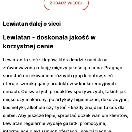
Lewiatan
Lewiatan
ZOBACZ WIĘCEJ
Warszawa, ul. Antoniego
Warszawa, ul. Szeligowska
Kocjana 1/42
30 Lok. U2
Lewiatan dalej o sieci
Lewiatan - doskonała jakość w
korzystnej cenie
Lewiatan to sieć sklepów, która kładzie nacisk na
zrównoważoną relację między jakością a ceną. Pragnąc
sprostać oczekiwaniom różnych grup klientów, sieć
oferuje szeroką gamę produktów w konkurencyjnych
cenach. Od świeżych produktów spożywczych, takich jak
mięso czy makarony, po artykuły higieniczne, dekoracyjne,
kosmetyki, alkohole czy tytoń - każdy znajdzie tu coś dla
siebie. Aby jeszcze lepiej sprostać oczekiwaniom klientów,
Lewiatan regularnie wydaje gazetki promocyjne,
informujące o aktualnych ofertach i nowościach w