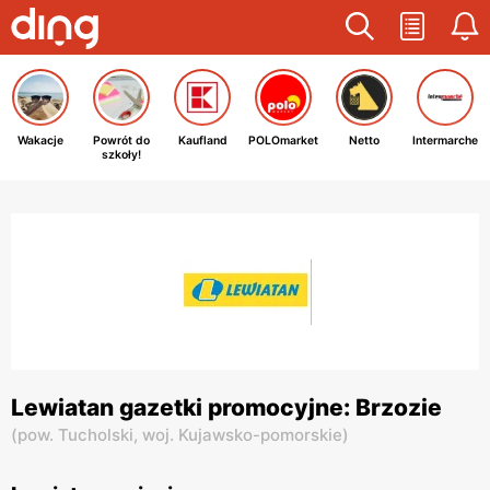
Wakacje
Powrót do
Kaufland
POLOmarket
Netto
Intermarche
szkoły!
Lewiatan gazetki promocyjne: Brzozie
(
pow. Tucholski,
woj. Kujawsko-pomorskie
)