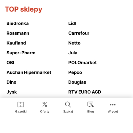
TOP sklepy
Biedronka
Lidl
Rossmann
Carrefour
Kaufland
Netto
Super-Pharm
Jula
OBI
POLOmarket
Auchan Hipermarket
Pepco
Dino
Douglas
Jysk
RTV EURO AGD
Action
Media Expert
Deichmann
Media Markt
Gazetki
Oferty
Szukaj
Blog
Więcej
Ding.pl to serwis internetowy prezentujący
gazetki promocyjne