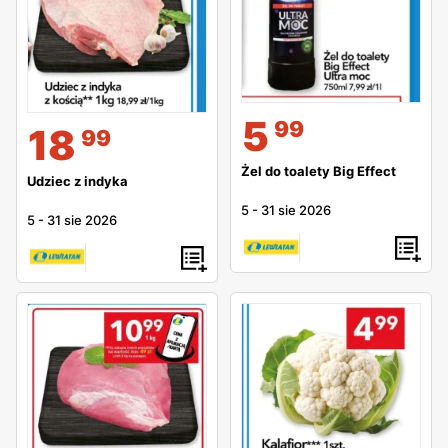
5
99
18
99
Żel do toalety Big Effect
Udziec z indyka
5
-
31 sie 2026
5
-
31 sie 2026