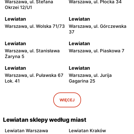
Warszawa, ul. Stefana
Warszawa, ul. Płocka 34
Okrzei 12/U1
Lewiatan
Lewiatan
Warszawa, ul. Wolska 71/73
Warszawa, ul. Górczewska
37
Lewiatan
Lewiatan
Warszawa, ul. Stanisława
Warszawa, ul. Piaskowa 7
Żaryna 5
Lewiatan
Lewiatan
Warszawa, ul. Puławska 67
Warszawa, ul. Jurija
Lok. 41
Gagarina 25
Lewiatan
Lewiatan
Warszawa, ul. Egipska 4
Warszawa, ul. Elbląska 37
WIĘCEJ
Lewiatan
Lewiatan
Warszawa, ul. Erazma
Warszawa, ul.
Lewiatan sklepy według miast
Ciołka 30
Międzyborska 48
Lewiatan Warszawa
Lewiatan Kraków