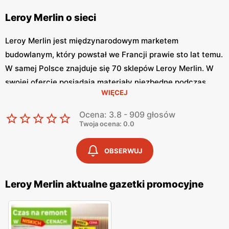
Leroy Merlin o sieci
Leroy Merlin jest międzynarodowym marketem
budowlanym, który powstał we Francji prawie sto lat temu.
W samej Polsce znajduje się 70 sklepów Leroy Merlin. W
swojej ofercie posiadają materiały niezbędne podczas
WIĘCEJ
budowy lub remontu.
Ocena: 3.8 - 909 głosów
Gwarantowana jakość materiałów
Twoja ocena: 0.0
Oferta Leroy obejmuje szeroki asortyment towarów
OBSERWUJ
niezbędnych na etapie budowy takich jak: materiały
budowlane, izolacje budynków, dachy i akcesoria,
Leroy Merlin aktualne gazetki promocyjne
ogrzewanie, konstrukcje drewniane i metalowe, materiały
wykończeniowe, okna i drzwi, ogrodzenia i bramy,
narzędzia budowlane, hydraulika. Korzystając z
materiałów niezbędnych przy projektowaniu wnętrza i jego