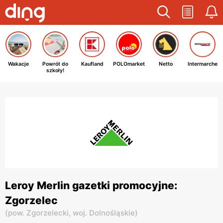
Wakacje
Powrót do
Kaufland
POLOmarket
Netto
Intermarche
szkoły!
Leroy Merlin gazetki promocyjne:
Zgorzelec
(
pow. Zgorzelecki,
woj. Dolnośląskie
)