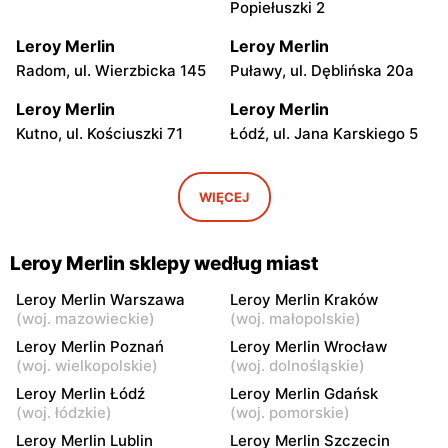
Popiełuszki 2
Leroy Merlin
Leroy Merlin
Radom, ul. Wierzbicka 145
Puławy, ul. Dęblińska 20a
Leroy Merlin
Leroy Merlin
Kutno, ul. Kościuszki 71
Łódź, ul. Jana Karskiego 5
Leroy Merlin
Leroy Merlin
Łódź, ul. Pojezierska 93
Łódź, ul. Pabianicka 245
WIĘCEJ
Leroy Merlin
Leroy Merlin
Bełchatów, ul. Armii
Lublin al. Spółdzielczości
Leroy Merlin sklepy według miast
Krajowej 9
Pracy 32
Leroy Merlin Warszawa
Leroy Merlin Kraków
Leroy Merlin
Leroy Merlin
(
woj. mazowieckie
)
(
woj. małopolskie
)
Lublin al. Wincentego
Sieradz, ul. Henryka
Leroy Merlin Poznań
Leroy Merlin Wrocław
Witosa 32
Sienkiewicza 1
(
woj. wielkopolskie
)
(
woj. dolnośląskie
)
Leroy Merlin Łódź
Leroy Merlin Gdańsk
Leroy Merlin
Leroy Merlin
(
woj. łódzkie
)
(
woj. pomorskie
)
Olsztyn, ul. Juliana Tuwima
Białystok, ul. Hetmańska 18
Leroy Merlin Lublin
Leroy Merlin Szczecin
25