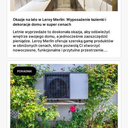
Okazje na lato w Leroy Merlin: Wyposażenie łazienki i
dekoracje domu w super cenach
Letnie wyprzedaże to doskonała okazja, aby odświeżyć
wnętrze swojego domu, a jednocześnie zaoszczędzić
pieniądze. Leroy Merlin oferuje szeroką gamę produktów
w obniżonych cenach, które pozwolą Ci stworzyć
nowoczesne, funkcjonalne i przytulne przestrzenie.
Poniżej przedstawiamy kilka wyjątkowych ofert, które
warto rozważyć podczas tegorocznych wyprzedaży.
PORADNIK