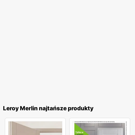
przeznaczone są do wnętrz lub do zamontowania na
zewnątrz. Kupując w Leroy Merlin płytki podłogowe, warto
zapoznać się z ich specyfikacją. Oczywistą cechą płytek
na zewnątrz jest ich mrozoodporność, a tych
wykorzystywanych we wnętrzach odporność na ścieranie
i pękanie.
Aranżacja kuchni z pomocą Leroy Merlin
Kuchnia to miejsce, w którym toczy się życie całej rodziny.
Dlatego tak istotne jest zaprojektowanie jej w
funkcjonalny sposób z wykorzystaniem solidnych
materiałów. Zlewozmywak Leroy Merlin jest podstawowym
wyposażeniem każdej kuchni. W Leroy Merlin
Leroy Merlin najtańsze produkty
zlewozmywak dopasujesz do swoich potrzeb. Bogata
oferta obejmuje zlewozmywaki jedno lub dwu komorowe.
Wykonane z granitu, stali, szkła lub ceramiczne. Możliwy