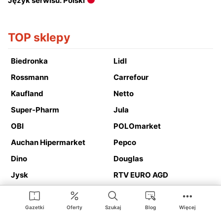
Język serwisu: Polski
TOP sklepy
Biedronka
Lidl
Rossmann
Carrefour
Kaufland
Netto
Super-Pharm
Jula
OBI
POLOmarket
Auchan Hipermarket
Pepco
Dino
Douglas
Jysk
RTV EURO AGD
Action
Media Expert
Deichmann
Media Markt
Gazetki
Oferty
Szukaj
Blog
Więcej