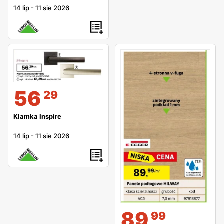
atmosferycznych.
14 lip
-
11 sie 2026
Leroy Merlin - zakupy online
Remont lub budowa to okres dużego stresu i ciągłego
braku czasu, dlatego warto skorzystać z wygodnych
zakupów online. Wystarczy wejść na stronę leroymerlin.pl
i wybrane produkty dodać do wirtualnego koszyka.
56
29
Zakupiony towar można odebrać w wybranym sklepie
stacjonarnym Leroy Merlin, w godzinach otwarcia lub
Klamka Inspire
skorzystać z dostawy transportem Leroy Merlin, przesyłką
14 lip
-
11 sie 2026
kurierską lub do wybranego paczkomatu. Wybór sposobu
dostawy odbywa się na etapie zamówienia i uzależniony
jest od gabarytów zamówionych produktów. Zakupu
można dokonać również przez telefon. Wystarczy
przedzwonić i zamówić wybrany towar. W trakcie rozmowy
możesz skorzystać z pomocy doradcy Leroy Merlin.
89
99
Dodatkową usługą dostępną w wybranych sklepach Leroy