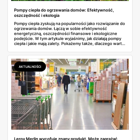
Pompy ciepła do ogrzewania domów: Efektywność,
oszczędność i ekologia
Pompy ciepła zyskują na popularności jako rozwiązanie do
ogrzewania domów. Łączą w sobie efektywność
energetyczną, oszczędności finansowe i ekologiczne
podejście. W tym artykule wyjaśnimy, jak działają pompy
ciepła i jakie mają zalety. Pokażemy także, dlaczego warto
je kupić w sklepach takich jak Leroy Merlin. Omówimy też
rosnące ceny gazu i dodatkowe oszczędności dzięki
fotowoltaice oraz plany budowy elektrowni atomowych w
Polsce.
AKTUALNOŚCI
Leroy Merlin wycofuje znany produkt. Może zagrażać