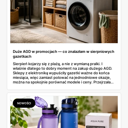
Duże AGD w promocjach — co znalazłam w sierpniowych
gazetkach
Sierpień kojarzy się z plażą, a nie z wymianą pralki. I
właśnie dlatego to dobry moment na zakup dużego AGD.
Sklepy z elektroniką wypuściły gazetki ważne do końca
miesiąca, więc zamiast polować na jednodniowe okazje,
można na spokojnie porównać modele i ceny. Przejrzałam
aktualne promocje AGD i RTV — poniżej wszystko, co
znalazłam, z cenami i terminami.
NOWOŚCI