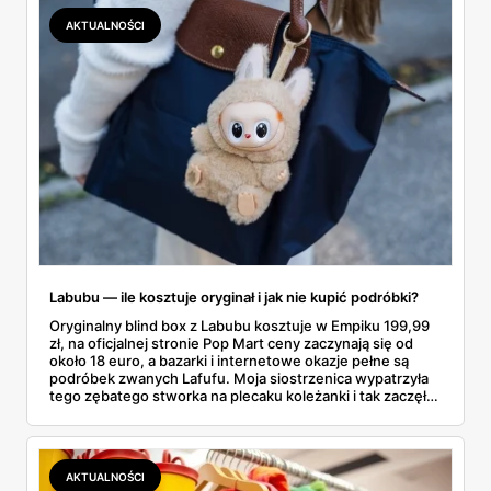
dokładnie dostajemy za te pieniądze i komu taka rakieta
AKTUALNOŚCI
faktycznie wystarczy.
Labubu — ile kosztuje oryginał i jak nie kupić podróbki?
Oryginalny blind box z Labubu kosztuje w Empiku 199,99
zł, na oficjalnej stronie Pop Mart ceny zaczynają się od
około 18 euro, a bazarki i internetowe okazje pełne są
podróbek zwanych Lafufu. Moja siostrzenica wypatrzyła
tego zębatego stworka na plecaku koleżanki i tak zaczęło
się rodzinne śledztwo: co to właściwie jest, ile naprawdę
kosztuje i po czym poznać, że sprzedawca nie wciska nam
podróbki. Spisałam wszystko, czego się dowiedziałam —
łącznie z jedną wpadką, o której za chwilę.
AKTUALNOŚCI