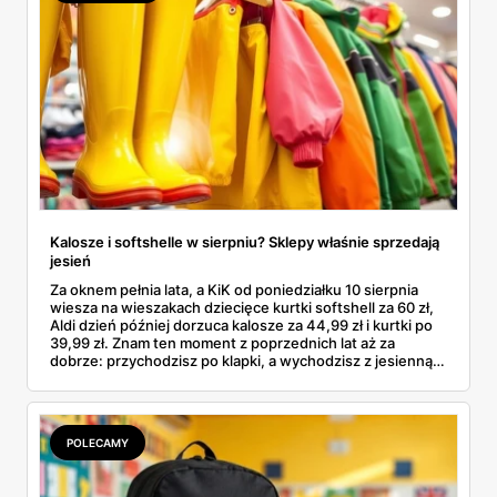
Kalosze i softshelle w sierpniu? Sklepy właśnie sprzedają
jesień
Za oknem pełnia lata, a KiK od poniedziałku 10 sierpnia
wiesza na wieszakach dziecięce kurtki softshell za 60 zł,
Aldi dzień później dorzuca kalosze za 44,99 zł i kurtki po
39,99 zł. Znam ten moment z poprzednich lat aż za
dobrze: przychodzisz po klapki, a wychodzisz z jesienną
garderobą dla całej rodziny. Sprawdziłam, co dokładnie
pojawi się w gazetkach w przyszłym tygodniu i czy jest
sens kupować jesień, zanim skończą się wakacje.
POLECAMY