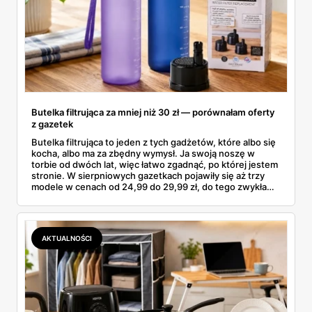
Butelka filtrująca za mniej niż 30 zł — porównałam oferty
z gazetek
Butelka filtrująca to jeden z tych gadżetów, które albo się
kocha, albo ma za zbędny wymysł. Ja swoją noszę w
torbie od dwóch lat, więc łatwo zgadnąć, po której jestem
stronie. W sierpniowych gazetkach pojawiły się aż trzy
modele w cenach od 24,99 do 29,99 zł, do tego zwykła
butelka za 14,99 zł dla nieprzekonanych. Sprawdziłam
wszystkie oferty i policzyłam, kiedy taki zakup faktycznie
się opłaca.
AKTUALNOŚCI