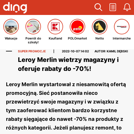
Wakacje
Powrót do
Kaufland
POLOmarket
Netto
Intermarche
szkoły!
SUPER PROMOCJE
|
2022-10-07 14:02
AUTOR: KAMIL DĘBSKI
Leroy Merlin wietrzy magazyny i
oferuje rabaty do -70%!
Leroy Merlin wystartował z niesamowitą ofertą
promocyjną. Sieć postanowiła nieco
przewietrzyć swoje magazyny i w związku z
tym zaoferować klientom bardzo korzystne
rabaty sięgające do nawet -70% na produkty z
różnych kategorii. Jeżeli planujesz remont, to