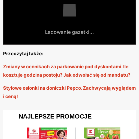
Ładowanie gazetki...
Przeczytaj także:
Zmiany w cennikach za parkowanie pod dyskontami. Ile
kosztuje godzina postoju? Jak odwołać się od mandatu?
Stylowe osłonki na doniczki Pepco. Zachwycają wyglądem
i ceną!