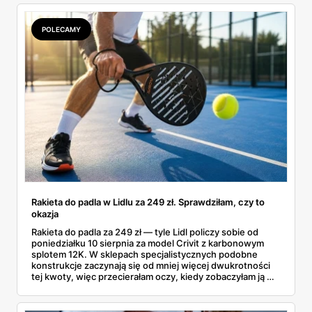
POLECAMY
Rakieta do padla w Lidlu za 249 zł. Sprawdziłam, czy to
okazja
Rakieta do padla za 249 zł — tyle Lidl policzy sobie od
poniedziałku 10 sierpnia za model Crivit z karbonowym
splotem 12K. W sklepach specjalistycznych podobne
konstrukcje zaczynają się od mniej więcej dwukrotności
tej kwoty, więc przecierałam oczy, kiedy zobaczyłam ją w
gazetce między dresami a wkrętarką. Padel to dziś
najszybciej rosnący sport w Polsce: kortów przybywa
lawinowo, a chętnych jeszcze szybciej. Sprawdziłam, co