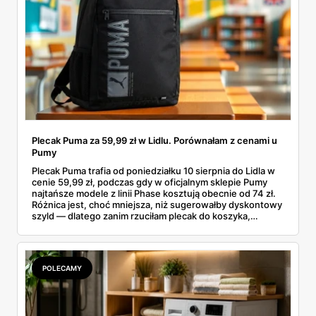
Plecak Puma za 59,99 zł w Lidlu. Porównałam z cenami u
Pumy
Plecak Puma trafia od poniedziałku 10 sierpnia do Lidla w
cenie 59,99 zł, podczas gdy w oficjalnym sklepie Pumy
najtańsze modele z linii Phase kosztują obecnie od 74 zł.
Różnica jest, choć mniejsza, niż sugerowałby dyskontowy
szyld — dlatego zanim rzuciłam plecak do koszyka,
rozłożyłam ceny na czynniki pierwsze. Poniżej cała
rozpiska: co dokładnie sprzedaje Lidl, ile kosztują
odpowiedniki u producenta i komu ten zakup naprawdę
się opłaci.
POLECAMY