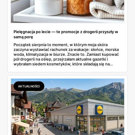
Pielęgnacja po lecie — te promocje z drogerii przyszły w
samą porę
Początek sierpnia to moment, w którym moja skóra
zaczyna wystawiać rachunek za wakacje: słońce, morska
woda, klimatyzacja w biurze. Znacie to. Zamiast kupować
pół drogerii na oślep, przejrzałam aktualne gazetki i
wybrałam siedem kosmetyków, które składają się na
sensowny plan regeneracji — od peelingu za 21,95 zł po
dermokosmetyki Vichy. Wszystkie ceny sprawdziłam w
ofertach, terminy też.
AKTUALNOŚCI