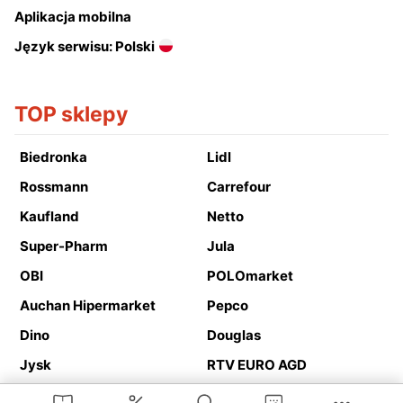
Aplikacja mobilna
Język serwisu: Polski
TOP sklepy
Biedronka
Lidl
Rossmann
Carrefour
Kaufland
Netto
Super-Pharm
Jula
OBI
POLOmarket
Auchan Hipermarket
Pepco
Dino
Douglas
Jysk
RTV EURO AGD
Action
Media Expert