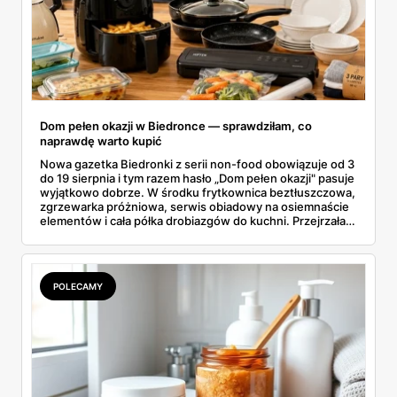
Dom pełen okazji w Biedronce — sprawdziłam, co
naprawdę warto kupić
Nowa gazetka Biedronki z serii non-food obowiązuje od 3
do 19 sierpnia i tym razem hasło „Dom pełen okazji" pasuje
wyjątkowo dobrze. W środku frytkownica beztłuszczowa,
zgrzewarka próżniowa, serwis obiadowy na osiemnaście
elementów i cała półka drobiazgów do kuchni. Przejrzałam
wszystkie strony i wybrałam to, po co sama ustawiłabym
się przy półce z samego rana.
POLECAMY