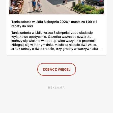
Tania sobota w Lidlu 8 sierpnia 2026 – masło za 1,99 zł i
rabaty do 66%
Tania sobota w Lidlu wraca 8 sierpnia i zapowiada się
wyjątkowo apetycznie. Gazetka ważna od czwartku
kończy się właśnie w sobotę, więc wszystkie promocje
zbiegają się w jednym dniu. Masło za niecałe dwa złote,
arbuz tańszy o dwie trzecie, trzy gratisy w warzywniaku i
jedna oferta działająca wyłącznie w sobotę. Przejrzałam
całą sobotnią gazetkę Lidla strona po stronie i wybrałam
to, co naprawdę się opłaca.
ZOBACZ WIĘCEJ
REKLAMA