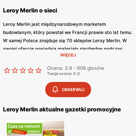
Leroy Merlin o sieci
Leroy Merlin jest międzynarodowym marketem
budowlanym, który powstał we Francji prawie sto lat temu.
W samej Polsce znajduje się 70 sklepów Leroy Merlin. W
swojej ofercie posiadają materiały niezbędne podczas
WIĘCEJ
budowy lub remontu.
Ocena: 3.8 - 908 głosów
Gwarantowana jakość materiałów
Twoja ocena: 0.0
Oferta Leroy obejmuje szeroki asortyment towarów
OBSERWUJ
niezbędnych na etapie budowy takich jak: materiały
budowlane, izolacje budynków, dachy i akcesoria,
Leroy Merlin aktualne gazetki promocyjne
ogrzewanie, konstrukcje drewniane i metalowe, materiały
wykończeniowe, okna i drzwi, ogrodzenia i bramy,
narzędzia budowlane, hydraulika. Korzystając z
materiałów niezbędnych przy projektowaniu wnętrza i jego