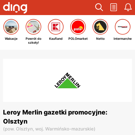
Wakacje
Powrót do
Kaufland
POLOmarket
Netto
Intermarche
szkoły!
Leroy Merlin gazetki promocyjne:
Olsztyn
(
pow. Olsztyn,
woj. Warmińsko-mazurskie
)