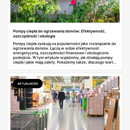
Pompy ciepła do ogrzewania domów: Efektywność,
oszczędność i ekologia
Pompy ciepła zyskują na popularności jako rozwiązanie do
ogrzewania domów. Łączą w sobie efektywność
energetyczną, oszczędności finansowe i ekologiczne
podejście. W tym artykule wyjaśnimy, jak działają pompy
ciepła i jakie mają zalety. Pokażemy także, dlaczego warto
je kupić w sklepach takich jak Leroy Merlin. Omówimy też
rosnące ceny gazu i dodatkowe oszczędności dzięki
fotowoltaice oraz plany budowy elektrowni atomowych w
Polsce.
AKTUALNOŚCI