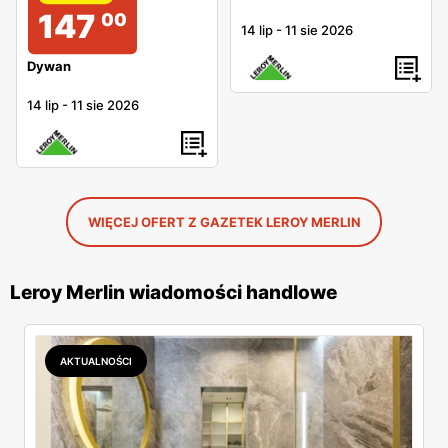
147
00
14 lip
-
11 sie 2026
Dywan
14 lip
-
11 sie 2026
WIĘCEJ OFERT Z GAZETEK LEROY MERLIN
Leroy Merlin wiadomości handlowe
AKTUALNOŚCI