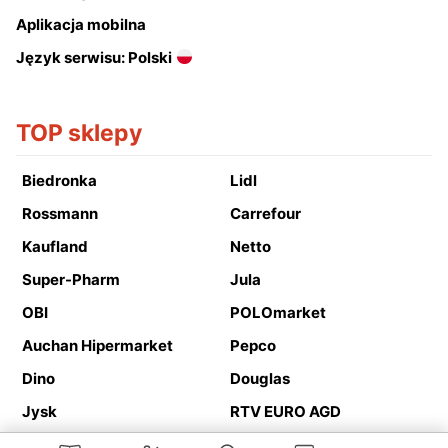
Aplikacja mobilna
Język serwisu: Polski
TOP sklepy
Biedronka
Lidl
Rossmann
Carrefour
Kaufland
Netto
Super-Pharm
Jula
OBI
POLOmarket
Auchan Hipermarket
Pepco
Dino
Douglas
Jysk
RTV EURO AGD
Action
Media Expert