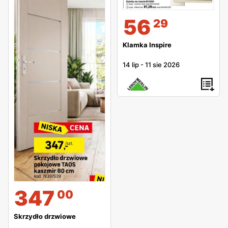
jest także wybór sposobu mocowania zlewozmywaka,
dostosowany do warunków w konkretnych meblach
56
29
kuchennych.
Klamka Inspire
Urządzanie wnętrza z Leroy Merlin
14 lip
-
11 sie 2026
Propozycja Leroy Merlin nie dotyczy jedynie projektu na
etapie budowy i wyposażenia w niezbędne elementy, ale
także produktów pełniących funkcję dekoracyjną. W Leroy
Merlin dywan dopasujesz adekwatnie do klimatu wnętrza
jak i indywidualnych preferencji. Dywan Leroy Merlin może
być wykonany z naturalnych bądź syntetycznych włókien.
Oferowane są dywany przeznaczone do wnętrz, ale także
na zewnątrz. Z wykorzystaniem dywanu zewnętrznego w
prosty sposób ociepli się przestrzeń tarasu lub ogrodu.
347
00
Dywany te wykonane są z trwałych włókien
syntetycznych, odpornych na działanie różnych warunków
Skrzydło drzwiowe