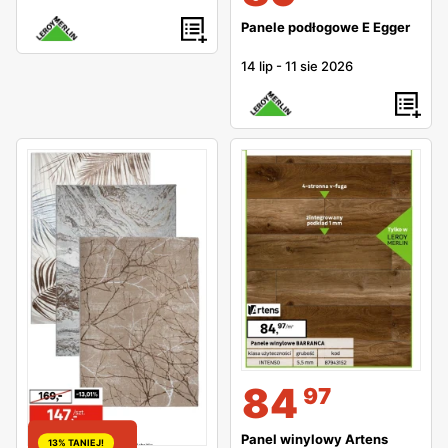
Merlin jest montaż wykonywany przez współpracujących z
Panele podłogowe E Egger
siecią specjalistów.
14 lip
-
11 sie 2026
Zakupy w sklepach Leroy Merlin
Decydując się na wizytę w sklepie musisz wiedzieć, że
godziny otwarcia Leroy Merlin dopasowane są do potrzeb
klientów. Zakupy zrobisz od poniedziałku do soboty w
Leroy Merlin godziny otwarcia to przeważnie od 6.30 do
21.00. Dodatkowo w niedziele handlowe w godzinach od
9.00 do 20.00. W razie wątpliwości, wszystkie adresy
wraz z godzinami otwarć można znaleźć niżej na liście
wszystkich adresów sklepu.
84
97
Panel winylowy Artens
13% TANIEJ!