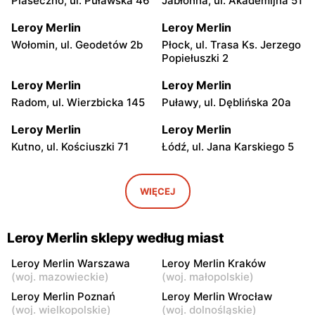
Piaseczno, ul. Puławska 46
Jabłonna, ul. Akademijna 51
Leroy Merlin
Leroy Merlin
Wołomin, ul. Geodetów 2b
Płock, ul. Trasa Ks. Jerzego
Popiełuszki 2
Leroy Merlin
Leroy Merlin
Radom, ul. Wierzbicka 145
Puławy, ul. Dęblińska 20a
Leroy Merlin
Leroy Merlin
Kutno, ul. Kościuszki 71
Łódź, ul. Jana Karskiego 5
Leroy Merlin
Leroy Merlin
Łódź, ul. Pojezierska 93
Łódź, ul. Pabianicka 245
WIĘCEJ
Leroy Merlin
Leroy Merlin
Bełchatów, ul. Armii
Lublin al. Spółdzielczości
Leroy Merlin sklepy według miast
Krajowej 9
Pracy 32
Leroy Merlin Warszawa
Leroy Merlin Kraków
Leroy Merlin
Leroy Merlin
(
woj. mazowieckie
)
(
woj. małopolskie
)
Lublin al. Wincentego
Sieradz, ul. Henryka
Leroy Merlin Poznań
Leroy Merlin Wrocław
Witosa 32
Sienkiewicza 1
(
woj. wielkopolskie
)
(
woj. dolnośląskie
)