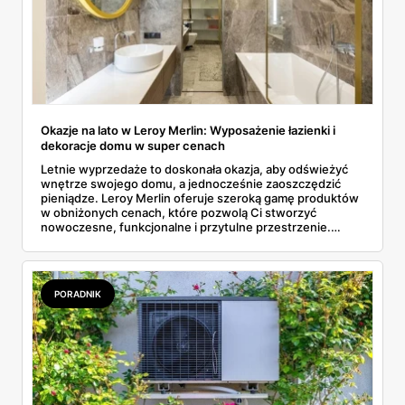
Okazje na lato w Leroy Merlin: Wyposażenie łazienki i
dekoracje domu w super cenach
Letnie wyprzedaże to doskonała okazja, aby odświeżyć
wnętrze swojego domu, a jednocześnie zaoszczędzić
pieniądze. Leroy Merlin oferuje szeroką gamę produktów
w obniżonych cenach, które pozwolą Ci stworzyć
nowoczesne, funkcjonalne i przytulne przestrzenie.
Poniżej przedstawiamy kilka wyjątkowych ofert, które
warto rozważyć podczas tegorocznych wyprzedaży.
PORADNIK