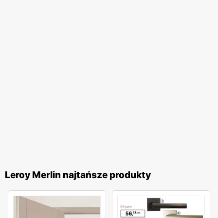
przeznaczone są do wnętrz lub do zamontowania na
zewnątrz. Kupując w Leroy Merlin płytki podłogowe, warto
zapoznać się z ich specyfikacją. Oczywistą cechą płytek
na zewnątrz jest ich mrozoodporność, a tych
wykorzystywanych we wnętrzach odporność na ścieranie
i pękanie.
Aranżacja kuchni z pomocą Leroy Merlin
Kuchnia to miejsce, w którym toczy się życie całej rodziny.
Dlatego tak istotne jest zaprojektowanie jej w
funkcjonalny sposób z wykorzystaniem solidnych
materiałów. Zlewozmywak Leroy Merlin jest podstawowym
wyposażeniem każdej kuchni. W Leroy Merlin
Leroy Merlin najtańsze produkty
zlewozmywak dopasujesz do swoich potrzeb. Bogata
oferta obejmuje zlewozmywaki jedno lub dwu komorowe.
Wykonane z granitu, stali, szkła lub ceramiczne. Możliwy