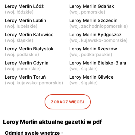
Leroy Merlin Łódź
Leroy Merlin Gdańsk
Leroy Merlin
Leroy Merlin
(
woj. łódzkie
)
(
woj. pomorskie
)
Olsztyn, ul. Juliana Tuwima
Białystok, ul. Hetmańska 18
Leroy Merlin Lublin
Leroy Merlin Szczecin
25
(
woj. lubelskie
)
(
woj. zachodniopomorskie
)
Leroy Merlin
Leroy Merlin
Leroy Merlin Katowice
Leroy Merlin Bydgoszcz
Białystok, ul. Produkcyjna
Toruń, ul. szosa Lubicka 155
(
woj. śląskie
)
(
woj. kujawsko-pomorskie
)
86
Leroy Merlin Białystok
Leroy Merlin Rzeszów
(
woj. podlaskie
)
(
woj. podkarpackie
)
Leroy Merlin
Leroy Merlin
Leroy Merlin Gdynia
Leroy Merlin Bielsko-Biała
Konin, ul. Spółdzielców 16
Inowrocław, ul. Wojska
(
woj. pomorskie
)
(
woj. śląskie
)
Polskiego 16
Leroy Merlin Toruń
Leroy Merlin Gliwice
Leroy Merlin
Leroy Merlin
(
woj. kujawsko-pomorskie
)
(
woj. śląskie
)
Kalisz, ul. Poznańska
Poczesna, ul. Krakowska 7
121/131
ZOBACZ WIĘCEJ
Leroy Merlin
Leroy Merlin
Mielec, ul. Powstańców
Bydgoszcz, ul. Mariana
Warszawy 6
Rejewskiego 5
Leroy Merlin aktualne gazetki w pdf
Odmień swoje wnętrze -