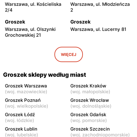
Warszawa, ul. Kościeliska
Warszawa, ul. Młodzieńcza
2/4
2
Groszek
Groszek
Warszawa, ul. Olszynki
Warszawa, ul. Lucerny 81
Grochowskiej 21
Groszek
Groszek
Warszawa, ul. Myśliborska
Warszawa, ul. Grawerska 5
WIĘCEJ
104A
Groszek
Groszek
Groszek sklepy według miast
Babice Nowe, ul.
Strzykuły, ul.
Warszawska 278
Wieruchowska 157
Groszek Warszawa
Groszek Kraków
(
woj. mazowieckie
)
(
woj. małopolskie
)
Groszek
Groszek
Groszek Poznań
Groszek Wrocław
Warszawa al. Dzieci
Warszawa, ul. Zasadowa 52
(
woj. wielkopolskie
)
(
woj. dolnośląskie
)
Polskich 9
Groszek Łódź
Groszek Gdańsk
(
woj. łódzkie
)
(
woj. pomorskie
)
Groszek
Groszek
Groszek Lublin
Groszek Szczecin
Zamienie, ul. Waniliowa
Pruszków, ul. Zdziarska 26
(
woj. lubelskie
)
(
woj. zachodniopomorskie
)
1/80