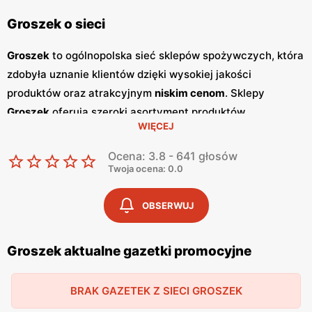
Groszek o sieci
Groszek
to ogólnopolska sieć sklepów spożywczych, która
zdobyła uznanie klientów dzięki wysokiej jakości
produktów oraz atrakcyjnym
niskim cenom
. Sklepy
Groszek
oferują szeroki asortyment produktów
WIĘCEJ
spożywczych, w tym świeże owoce i warzywa, pieczywo,
nabiał, mięso oraz artykuły codziennego użytku. Klienci
Ocena: 3.8 - 641 głosów
cenią sobie bogaty wybór oraz częste
promocje
, które
Twoja ocena: 0.0
umożliwiają oszczędności na zakupach. Jednym z
kluczowych elementów strategii marketingowej
Groszek
OBSERWUJ
są regularnie wydawane
gazetki promocyjne
.
Gazetki
te
prezentują najnowsze
promocje
, specjalne oferty oraz
Groszek aktualne gazetki promocyjne
sezonowe wyprzedaże, dzięki czemu klienci mogą
planować swoje zakupy i korzystać z wyjątkowych okazji
BRAK GAZETEK Z SIECI GROSZEK
cenowych. Publikacje te są dostępne zarówno w formie