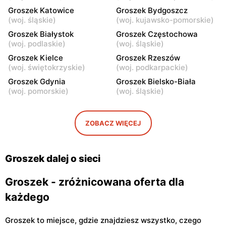
Groszek Katowice
Groszek Bydgoszcz
Groszek
Groszek
(
woj. śląskie
)
(
woj. kujawsko-pomorskie
)
Łomianki Dolne, ul. Wiślana
Łomianki, ul. Warszawska
Groszek Białystok
Groszek Częstochowa
32E
280
(
woj. podlaskie
)
(
woj. śląskie
)
Groszek
Groszek Kielce
Groszek
Groszek Rzeszów
(
woj. świętokrzyskie
)
(
woj. podkarpackie
)
Warszawa, ul. Jana Pawła II
Warszawa, ul. plac Wojska
108
Polskiego 114
Groszek Gdynia
Groszek Bielsko-Biała
(
woj. pomorskie
)
(
woj. śląskie
)
Groszek
Groszek
Nowa Iwiczna, ul. Ignacego
Warszawa, ul. Rumiankowa
Krasickiego 79a/1
18
ZOBACZ WIĘCEJ
Groszek
Groszek
Kobyłka, ul. Nadarzyn 8
Piaseczno, ul. Szkolna 8B
Groszek dalej o sieci
Groszek - zróżnicowana oferta dla
każdego
Groszek to miejsce, gdzie znajdziesz wszystko, czego