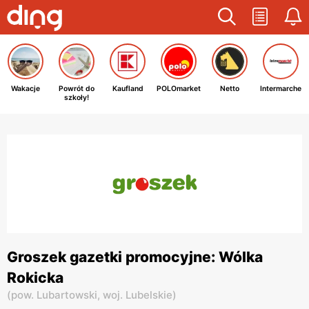
Wakacje
Powrót do
Kaufland
POLOmarket
Netto
Intermarche
szkoły!
Groszek gazetki promocyjne: Wólka
Rokicka
(
pow. Lubartowski,
woj. Lubelskie
)