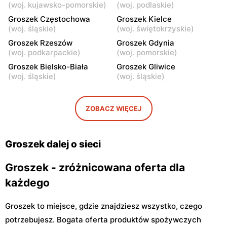
Groszek
Groszek
(
woj. kujawsko-pomorskie
)
(
woj. podlaskie
)
Łomianki Dolne, ul. Wiślana
Łomianki, ul. Warszawska
Groszek Częstochowa
Groszek Kielce
32E
280
(
woj. śląskie
)
(
woj. świętokrzyskie
)
Groszek
Groszek Rzeszów
Groszek
Groszek Gdynia
(
woj. podkarpackie
)
(
woj. pomorskie
)
Warszawa, ul. Jana Pawła II
Warszawa, ul. plac Wojska
108
Polskiego 114
Groszek Bielsko-Biała
Groszek Gliwice
(
woj. śląskie
)
(
woj. śląskie
)
Groszek
Groszek
Nowa Iwiczna, ul. Ignacego
Warszawa, ul. Rumiankowa
Krasickiego 79a/1
18
ZOBACZ WIĘCEJ
Groszek
Groszek
Kobyłka, ul. Nadarzyn 8
Piaseczno, ul. Szkolna 8B
Groszek dalej o sieci
Groszek - zróżnicowana oferta dla
każdego
Groszek to miejsce, gdzie znajdziesz wszystko, czego
potrzebujesz. Bogata oferta produktów spożywczych