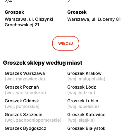
2/4
2
Groszek
Groszek
Warszawa, ul. Olszynki
Warszawa, ul. Lucerny 81
Grochowskiej 21
Groszek
Groszek
Warszawa, ul. Myśliborska
Warszawa, ul. Grawerska 5
WIĘCEJ
104A
Groszek
Groszek
Groszek sklepy według miast
Babice Nowe, ul.
Strzykuły, ul.
Warszawska 278
Wieruchowska 157
Groszek Warszawa
Groszek Kraków
(
woj. mazowieckie
)
(
woj. małopolskie
)
Groszek
Groszek
Groszek Poznań
Groszek Łódź
Warszawa al. Dzieci
Warszawa, ul. Zasadowa 52
(
woj. wielkopolskie
)
(
woj. łódzkie
)
Polskich 9
Groszek Gdańsk
Groszek Lublin
(
woj. pomorskie
)
(
woj. lubelskie
)
Groszek
Groszek
Groszek Szczecin
Groszek Katowice
Zamienie, ul. Waniliowa
Pruszków, ul. Zdziarska 26
(
woj. zachodniopomorskie
)
(
woj. śląskie
)
1/80
Groszek Bydgoszcz
Groszek Białystok