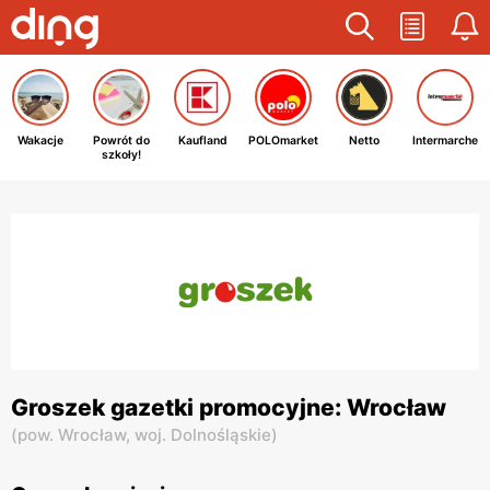
Wakacje
Powrót do
Kaufland
POLOmarket
Netto
Intermarche
szkoły!
Groszek gazetki promocyjne: Wrocław
(
pow. Wrocław,
woj. Dolnośląskie
)