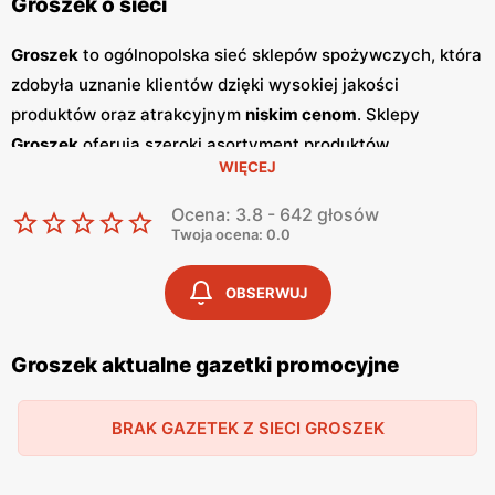
Groszek o sieci
Groszek
to ogólnopolska sieć sklepów spożywczych, która
zdobyła uznanie klientów dzięki wysokiej jakości
produktów oraz atrakcyjnym
niskim cenom
. Sklepy
Groszek
oferują szeroki asortyment produktów
WIĘCEJ
spożywczych, w tym świeże owoce i warzywa, pieczywo,
nabiał, mięso oraz artykuły codziennego użytku. Klienci
Ocena: 3.8 - 642 głosów
cenią sobie bogaty wybór oraz częste
promocje
, które
Twoja ocena: 0.0
umożliwiają oszczędności na zakupach. Jednym z
kluczowych elementów strategii marketingowej
Groszek
OBSERWUJ
są regularnie wydawane
gazetki promocyjne
.
Gazetki
te
prezentują najnowsze
promocje
, specjalne oferty oraz
Groszek aktualne gazetki promocyjne
sezonowe wyprzedaże, dzięki czemu klienci mogą
planować swoje zakupy i korzystać z wyjątkowych okazji
BRAK GAZETEK Z SIECI GROSZEK
cenowych. Publikacje te są dostępne zarówno w formie
papierowej w sklepach, jak i online, co umożliwia łatwy