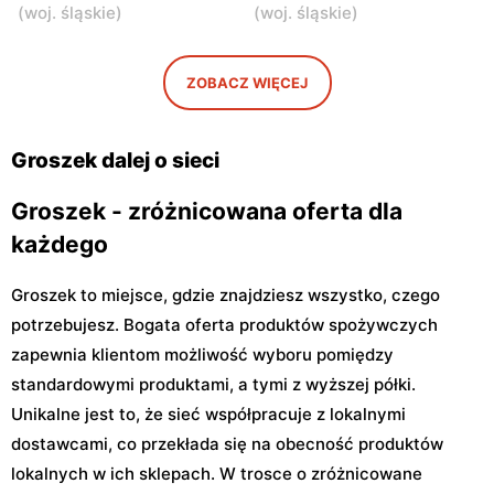
(
woj. śląskie
)
(
woj. śląskie
)
Groszek
Groszek
Nowa Iwiczna, ul. Ignacego
Warszawa, ul. Rumiankowa
Krasickiego 79a/1
18
ZOBACZ WIĘCEJ
Groszek
Groszek
Kobyłka, ul. Nadarzyn 8
Piaseczno, ul. Szkolna 8B
Groszek dalej o sieci
Groszek - zróżnicowana oferta dla
każdego
Groszek to miejsce, gdzie znajdziesz wszystko, czego
potrzebujesz. Bogata oferta produktów spożywczych
zapewnia klientom możliwość wyboru pomiędzy
standardowymi produktami, a tymi z wyższej półki.
Unikalne jest to, że sieć współpracuje z lokalnymi
dostawcami, co przekłada się na obecność produktów
lokalnych w ich sklepach. W trosce o zróżnicowane