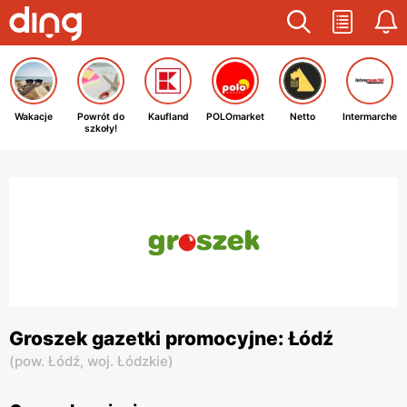
Wakacje
Powrót do
Kaufland
POLOmarket
Netto
Intermarche
szkoły!
Groszek gazetki promocyjne: Łódź
(
pow. Łódź,
woj. Łódzkie
)