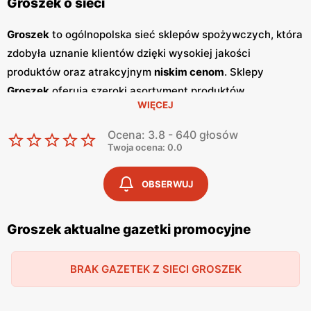
Groszek o sieci
Groszek
to ogólnopolska sieć sklepów spożywczych, która
zdobyła uznanie klientów dzięki wysokiej jakości
produktów oraz atrakcyjnym
niskim cenom
. Sklepy
Groszek
oferują szeroki asortyment produktów
WIĘCEJ
spożywczych, w tym świeże owoce i warzywa, pieczywo,
nabiał, mięso oraz artykuły codziennego użytku. Klienci
Ocena: 3.8 - 640 głosów
cenią sobie bogaty wybór oraz częste
promocje
, które
Twoja ocena: 0.0
umożliwiają oszczędności na zakupach. Jednym z
kluczowych elementów strategii marketingowej
Groszek
OBSERWUJ
są regularnie wydawane
gazetki promocyjne
.
Gazetki
te
prezentują najnowsze
promocje
, specjalne oferty oraz
Groszek aktualne gazetki promocyjne
sezonowe wyprzedaże, dzięki czemu klienci mogą
planować swoje zakupy i korzystać z wyjątkowych okazji
BRAK GAZETEK Z SIECI GROSZEK
cenowych. Publikacje te są dostępne zarówno w formie
papierowej w sklepach, jak i online, co umożliwia łatwy