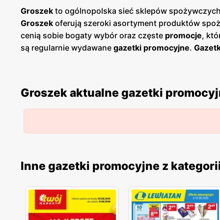
Groszek
to ogólnopolska sieć sklepów spożywczych,
Groszek
oferują szeroki asortyment produktów spoż
cenią sobie bogaty wybór oraz częste
promocje
, kt
są regularnie wydawane
gazetki promocyjne
.
Gazetk
planować swoje zakupy i korzystać z wyjątkowych oka
łatwy dostęp do aktualnych ofert. Sklepy
Groszek
zn
spożywczych dla szerokiego grona klientów. Firma k
Groszek aktualne gazetki promocy
od lokalnych dostawców. Dzięki temu
Groszek
zdoby
jakością, a szeroki asortyment obejmuje zarówno pop
innowacyjność i ciągłe udoskonalanie swojej oferty
Inne gazetki promocyjne z kategori