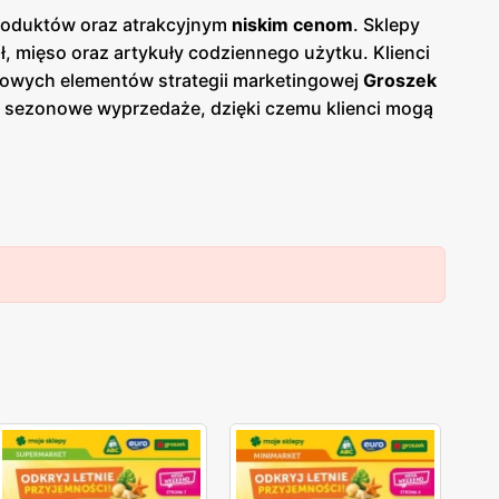
produktów oraz atrakcyjnym
niskim cenom
. Sklepy
 mięso oraz artykuły codziennego użytku. Klienci
zowych elementów strategii marketingowej
Groszek
az sezonowe wyprzedaże, dzięki czemu klienci mogą
 papierowej w sklepach, jak i online, co umożliwia
ki, co ułatwia dostęp do szerokiej gamy produktów
owanych produktów, oferując bogaty wybór produktów
owane przez
Groszek
charakteryzują się wysoką
 atrakcyjnych
niskich cenach
. Sieć stawia na
żych i wysokiej jakości produktów spożywczych.