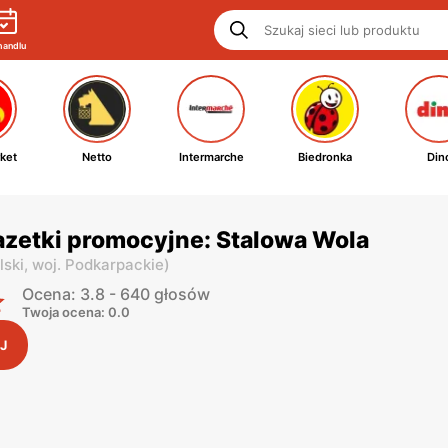
handlu
ket
Netto
Intermarche
Biedronka
Din
zetki promocyjne: Stalowa Wola
lski,
woj. Podkarpackie
)
Ocena: 3.8 - 640 głosów
Twoja ocena: 0.0
J