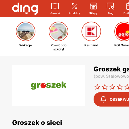
Gazetki
Produkty
Sklepy
Blog
Dni 
Wakacje
Powrót do
Kaufland
POLOmar
szkoły!
Groszek ga
(
pow. Stalowowo
OBSERWU
Groszek o sieci