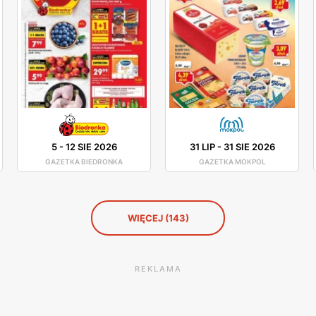
5
-
12 SIE 2026
31 LIP
-
31 SIE 2026
GAZETKA BIEDRONKA
GAZETKA MOKPOL
WIĘCEJ (143)
REKLAMA