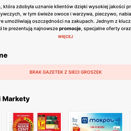
 która zdobyła uznanie klientów dzięki wysokiej jakości 
ywczych, w tym świeże owoce i warzywa, pieczywo, nabiał,
óre umożliwiają oszczędności na zakupach. Jednym z kluc
i
te prezentują najnowsze
promocje
, specjalne oferty or
zji cenowych. Publikacje te są dostępne zarówno w formie
WIĘCEJ
ajdują się w dogodnych lokalizacjach na terenie całej Pols
ładzie duży nacisk na jakość obsługi oraz świeżość ofer
jne
ła lojalność wielu zadowolonych klientów. Produkty ofer
ularne marki, jak i produkty własne, które są dostępne w
, aby sprostać oczekiwaniom klientów poszukujących świe
BRAK GAZETEK Z SIECI GROSZEK
i Markety