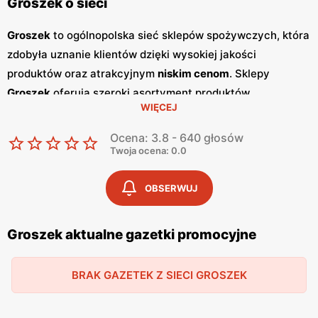
Groszek o sieci
Groszek
to ogólnopolska sieć sklepów spożywczych, która
zdobyła uznanie klientów dzięki wysokiej jakości
produktów oraz atrakcyjnym
niskim cenom
. Sklepy
Groszek
oferują szeroki asortyment produktów
WIĘCEJ
spożywczych, w tym świeże owoce i warzywa, pieczywo,
nabiał, mięso oraz artykuły codziennego użytku. Klienci
Ocena: 3.8 - 640 głosów
cenią sobie bogaty wybór oraz częste
promocje
, które
Twoja ocena: 0.0
umożliwiają oszczędności na zakupach. Jednym z
kluczowych elementów strategii marketingowej
Groszek
OBSERWUJ
są regularnie wydawane
gazetki promocyjne
.
Gazetki
te
prezentują najnowsze
promocje
, specjalne oferty oraz
Groszek aktualne gazetki promocyjne
sezonowe wyprzedaże, dzięki czemu klienci mogą
planować swoje zakupy i korzystać z wyjątkowych okazji
BRAK GAZETEK Z SIECI GROSZEK
cenowych. Publikacje te są dostępne zarówno w formie
papierowej w sklepach, jak i online, co umożliwia łatwy