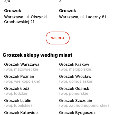
2/4
2
Groszek
Groszek
Warszawa, ul. Olszynki
Warszawa, ul. Lucerny 81
Grochowskiej 21
Groszek
Groszek
Warszawa, ul. Myśliborska
Warszawa, ul. Grawerska 5
WIĘCEJ
104A
Groszek
Groszek
Groszek sklepy według miast
Babice Nowe, ul.
Strzykuły, ul.
Warszawska 278
Wieruchowska 157
Groszek Warszawa
Groszek Kraków
(
woj. mazowieckie
)
(
woj. małopolskie
)
Groszek
Groszek
Groszek Poznań
Groszek Wrocław
Warszawa al. Dzieci
Warszawa, ul. Zasadowa 52
(
woj. wielkopolskie
)
(
woj. dolnośląskie
)
Polskich 9
Groszek Łódź
Groszek Gdańsk
(
woj. łódzkie
)
(
woj. pomorskie
)
Groszek
Groszek
Groszek Lublin
Groszek Szczecin
Zamienie, ul. Waniliowa
Pruszków, ul. Zdziarska 26
(
woj. lubelskie
)
(
woj. zachodniopomorskie
)
1/80
Groszek Katowice
Groszek Bydgoszcz