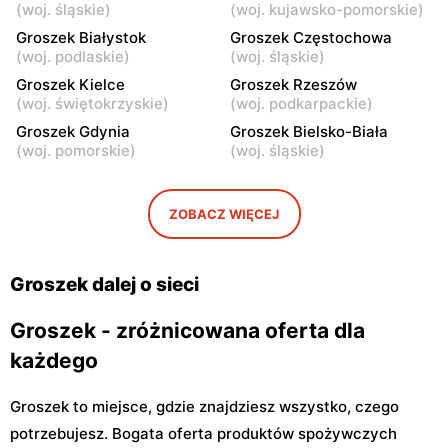
Groszek
Groszek
(
woj. śląskie
)
(
woj. kujawsko-pomorskie
)
Łomianki Dolne, ul. Wiślana
Łomianki, ul. Warszawska
Groszek Białystok
Groszek Częstochowa
32E
280
(
woj. podlaskie
)
(
woj. śląskie
)
Groszek
Groszek Kielce
Groszek
Groszek Rzeszów
(
woj. świętokrzyskie
)
(
woj. podkarpackie
)
Warszawa, ul. Jana Pawła II
Warszawa, ul. plac Wojska
108
Polskiego 114
Groszek Gdynia
Groszek Bielsko-Biała
(
woj. pomorskie
)
(
woj. śląskie
)
Groszek
Groszek
Nowa Iwiczna, ul. Ignacego
Warszawa, ul. Rumiankowa
Krasickiego 79a/1
18
ZOBACZ WIĘCEJ
Groszek
Groszek
Kobyłka, ul. Nadarzyn 8
Piaseczno, ul. Szkolna 8B
Groszek dalej o sieci
Groszek - zróżnicowana oferta dla
każdego
Groszek to miejsce, gdzie znajdziesz wszystko, czego
potrzebujesz. Bogata oferta produktów spożywczych