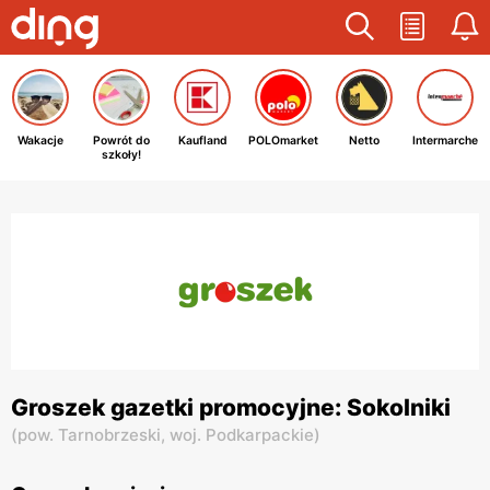
Wakacje
Powrót do
Kaufland
POLOmarket
Netto
Intermarche
szkoły!
Groszek gazetki promocyjne: Sokolniki
(
pow. Tarnobrzeski,
woj. Podkarpackie
)