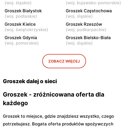
Groszek
Groszek
(
woj. śląskie
)
(
woj. kujawsko-pomorskie
)
Łomianki Dolne, ul. Wiślana
Łomianki, ul. Warszawska
Groszek Białystok
Groszek Częstochowa
32E
280
(
woj. podlaskie
)
(
woj. śląskie
)
Groszek
Groszek Kielce
Groszek
Groszek Rzeszów
(
woj. świętokrzyskie
)
(
woj. podkarpackie
)
Warszawa, ul. Jana Pawła II
Warszawa, ul. plac Wojska
108
Polskiego 114
Groszek Gdynia
Groszek Bielsko-Biała
(
woj. pomorskie
)
(
woj. śląskie
)
Groszek
Groszek
Nowa Iwiczna, ul. Ignacego
Warszawa, ul. Rumiankowa
Krasickiego 79a/1
18
ZOBACZ WIĘCEJ
Groszek
Groszek
Kobyłka, ul. Nadarzyn 8
Piaseczno, ul. Szkolna 8B
Groszek dalej o sieci
Groszek - zróżnicowana oferta dla
każdego
Groszek to miejsce, gdzie znajdziesz wszystko, czego
potrzebujesz. Bogata oferta produktów spożywczych