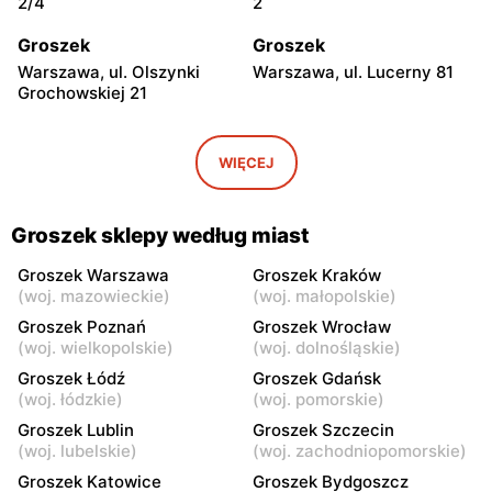
2/4
2
Groszek
Groszek
Warszawa, ul. Olszynki
Warszawa, ul. Lucerny 81
Grochowskiej 21
Groszek
Groszek
Warszawa, ul. Myśliborska
Warszawa, ul. Grawerska 5
WIĘCEJ
104A
Groszek
Groszek
Groszek sklepy według miast
Babice Nowe, ul.
Strzykuły, ul.
Warszawska 278
Wieruchowska 157
Groszek Warszawa
Groszek Kraków
(
woj. mazowieckie
)
(
woj. małopolskie
)
Groszek
Groszek
Groszek Poznań
Groszek Wrocław
Warszawa al. Dzieci
Warszawa, ul. Zasadowa 52
(
woj. wielkopolskie
)
(
woj. dolnośląskie
)
Polskich 9
Groszek Łódź
Groszek Gdańsk
(
woj. łódzkie
)
(
woj. pomorskie
)
Groszek
Groszek
Groszek Lublin
Groszek Szczecin
Zamienie, ul. Waniliowa
Pruszków, ul. Zdziarska 26
(
woj. lubelskie
)
(
woj. zachodniopomorskie
)
1/80
Groszek Katowice
Groszek Bydgoszcz