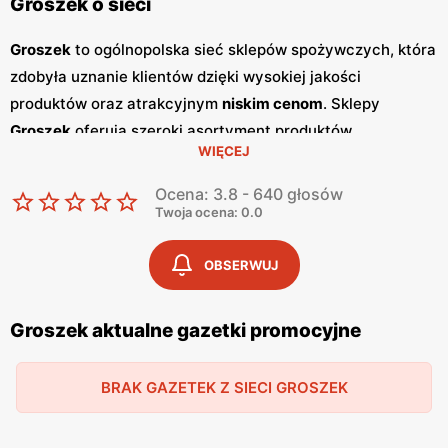
Groszek o sieci
Groszek
to ogólnopolska sieć sklepów spożywczych, która
zdobyła uznanie klientów dzięki wysokiej jakości
produktów oraz atrakcyjnym
niskim cenom
. Sklepy
Groszek
oferują szeroki asortyment produktów
WIĘCEJ
spożywczych, w tym świeże owoce i warzywa, pieczywo,
nabiał, mięso oraz artykuły codziennego użytku. Klienci
Ocena: 3.8 - 640 głosów
cenią sobie bogaty wybór oraz częste
promocje
, które
Twoja ocena: 0.0
umożliwiają oszczędności na zakupach. Jednym z
kluczowych elementów strategii marketingowej
Groszek
OBSERWUJ
są regularnie wydawane
gazetki promocyjne
.
Gazetki
te
prezentują najnowsze
promocje
, specjalne oferty oraz
Groszek aktualne gazetki promocyjne
sezonowe wyprzedaże, dzięki czemu klienci mogą
planować swoje zakupy i korzystać z wyjątkowych okazji
BRAK GAZETEK Z SIECI GROSZEK
cenowych. Publikacje te są dostępne zarówno w formie
papierowej w sklepach, jak i online, co umożliwia łatwy