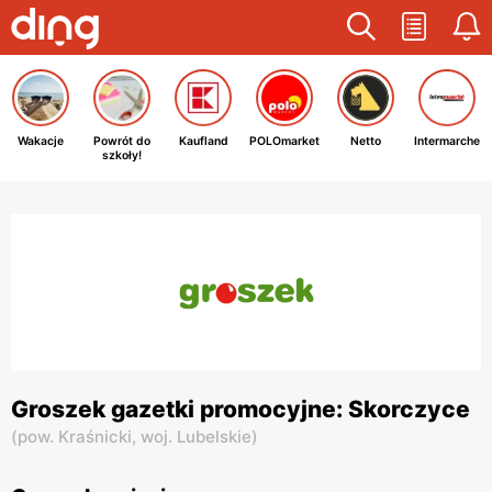
Wakacje
Powrót do
Kaufland
POLOmarket
Netto
Intermarche
szkoły!
Groszek gazetki promocyjne: Skorczyce
(
pow. Kraśnicki,
woj. Lubelskie
)