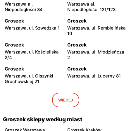
Warszawa al.
Warszawa al.
Niepodległości 84
Niepodległości 121/123
Groszek
Groszek
Warszawa, ul. Szwedzka 1
Warszawa, ul. Rembielińska
10
Groszek
Groszek
Warszawa, ul. Kościeliska
Warszawa, ul. Młodzieńcza
2/4
2
Groszek
Groszek
Warszawa, ul. Olszynki
Warszawa, ul. Lucerny 81
Grochowskiej 21
Groszek
Groszek
Warszawa, ul. Myśliborska
Warszawa, ul. Grawerska 5
WIĘCEJ
104A
Groszek
Groszek
Groszek sklepy według miast
Babice Nowe, ul.
Strzykuły, ul.
Warszawska 278
Wieruchowska 157
Groszek Warszawa
Groszek Kraków