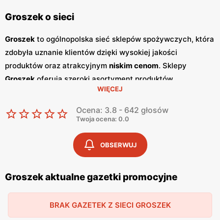
Groszek o sieci
Groszek
to ogólnopolska sieć sklepów spożywczych, która
zdobyła uznanie klientów dzięki wysokiej jakości
produktów oraz atrakcyjnym
niskim cenom
. Sklepy
Groszek
oferują szeroki asortyment produktów
WIĘCEJ
spożywczych, w tym świeże owoce i warzywa, pieczywo,
nabiał, mięso oraz artykuły codziennego użytku. Klienci
Ocena: 3.8 - 642 głosów
cenią sobie bogaty wybór oraz częste
promocje
, które
Twoja ocena: 0.0
umożliwiają oszczędności na zakupach. Jednym z
kluczowych elementów strategii marketingowej
Groszek
OBSERWUJ
są regularnie wydawane
gazetki promocyjne
.
Gazetki
te
prezentują najnowsze
promocje
, specjalne oferty oraz
Groszek aktualne gazetki promocyjne
sezonowe wyprzedaże, dzięki czemu klienci mogą
planować swoje zakupy i korzystać z wyjątkowych okazji
BRAK GAZETEK Z SIECI GROSZEK
cenowych. Publikacje te są dostępne zarówno w formie