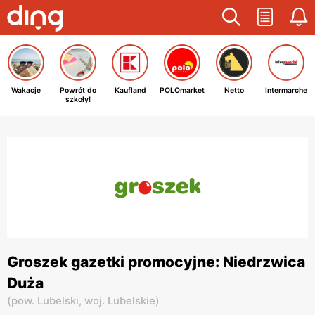
Wakacje
Powrót do
Kaufland
POLOmarket
Netto
Intermarche
szkoły!
Groszek gazetki promocyjne: Niedrzwica
Duża
(
pow. Lubelski,
woj. Lubelskie
)