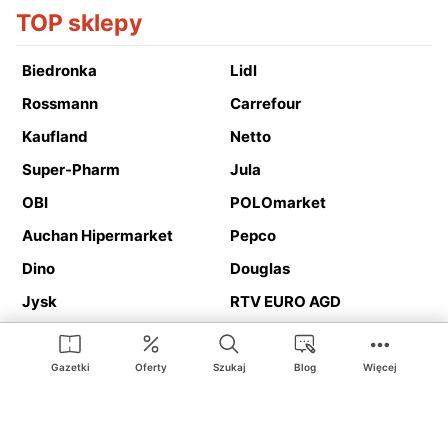
TOP sklepy
Biedronka
Lidl
Rossmann
Carrefour
Kaufland
Netto
Super-Pharm
Jula
OBI
POLOmarket
Auchan Hipermarket
Pepco
Dino
Douglas
Jysk
RTV EURO AGD
Action
Media Expert
Deichmann
Media Markt
Gazetki
Oferty
Szukaj
Blog
Więcej
Ding.pl to serwis internetowy prezentujący
gazetki promocyjne
oraz
katalogi
sklepów i dużych sieci handlowych. Dzięki